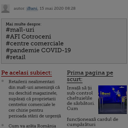
autor:
iBani
, 15 mai 2020 08:28
Mai multe despre:
#mall-uri
#AFI Cotroceni
#centre comerciale
#pandemie COVID-19
#retail
Pe acelasi subiect:
Prima pagina pe
scurt:
Retailerii nealimentari
din mall-uri ameninţă că
Invață să ții
nu deschid magazinele,
sub control
cheltuielile
supărați că proprietarii
de sărbători.
centrelor comerciale le
Cum
cer chirie pentru
perioada stării de urgență
funcționează cardul de
cumpărături
Cum va arăta România