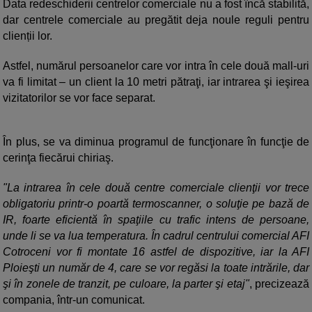
Data redeschiderii centrelor comerciale nu a fost încă stabilită,
dar centrele comerciale au pregătit deja noule reguli pentru
clienții lor.
Astfel, numărul persoanelor care vor intra în cele două mall-uri
va fi limitat – un client la 10 metri pătraţi, iar intrarea şi ieşirea
vizitatorilor se vor face separat.
În plus, se va diminua programul de funcţionare în funcţie de
cerinţa fiecărui chiriaş.
"La intrarea în cele două centre comerciale clienţii vor trece
obligatoriu printr-o poartă termoscanner, o soluţie pe bază de
IR, foarte eficientă în spaţiile cu trafic intens de persoane,
unde li se va lua temperatura. În cadrul centrului comercial AFI
Cotroceni vor fi montate 16 astfel de dispozitive, iar la AFI
Ploieşti un număr de 4, care se vor regăsi la toate intrările, dar
şi în zonele de tranzit, pe culoare, la parter şi etaj"
, precizează
compania, într-un comunicat.