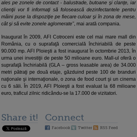
ales pe zonele de contact - balustrade, butoane şi clanţe, iar
clienţii vor fi informaţi să folosească dezinfectantele pentru
mâini puse la dispoziţie pe fiecare culoar şi în zona de mese,
cât şi să evite zonele aglomerate"
, mai arată compania.
Inaugurat în 2009, AFI Cotroceni este cel mai mare mall din
România, cu o suprafaţă comercială închiriabilă de peste
90.000 mp. AFI Ploieşti a fost inaugurat în octombrie 2013, în
urma unei investiţii de peste 50 milioane euro. Mall-ul oferă o
suprafaţă închiriabilă (GLA – gross leasable area) de 34.000
metri pătraţi pe două etaje, găzduind peste 100 de branduri
naţionale şi internaţionale, o zona de food court şi un cinema
cu 6 săli. În 2019, AFI Ploieşti a fost evaluat la 68 milioane
euro, traficul zilnic ridicându-se la 17.000 de vizitatori.
Share it!
Connect
Facebook
Twitter
RSS Feed