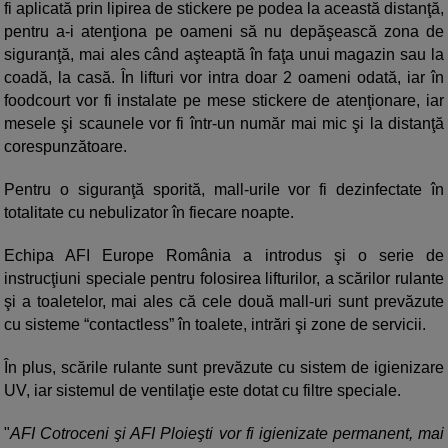
fi aplicată prin lipirea de stickere pe podea la această distanţă,
pentru a-i atenţiona pe oameni să nu depăşească zona de
siguranţă, mai ales când aşteaptă în faţa unui magazin sau la
coadă, la casă. În lifturi vor intra doar 2 oameni odată, iar în
foodcourt vor fi instalate pe mese stickere de atenţionare, iar
mesele şi scaunele vor fi într-un număr mai mic şi la distanţă
corespunzătoare.
Pentru o siguranţă sporită, mall-urile vor fi dezinfectate în
totalitate cu nebulizator în fiecare noapte.
Echipa AFI Europe România a introdus şi o serie de
instrucţiuni speciale pentru folosirea lifturilor, a scărilor rulante
şi a toaletelor, mai ales că cele două mall-uri sunt prevăzute
cu sisteme “contactless” în toalete, intrări şi zone de servicii.
În plus, scările rulante sunt prevăzute cu sistem de igienizare
UV, iar sistemul de ventilaţie este dotat cu filtre speciale.
"
AFI Cotroceni şi AFI Ploieşti vor fi igienizate permanent, mai