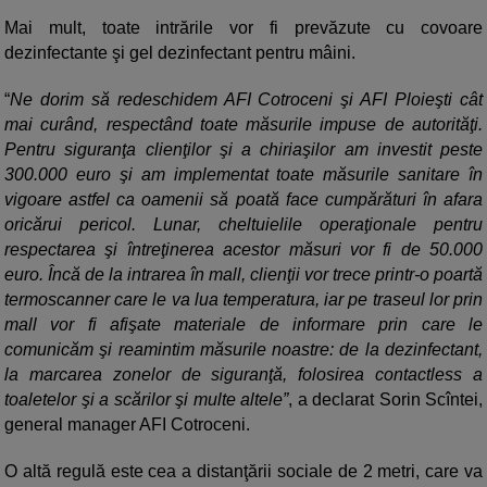
Mai mult, toate intrările vor fi prevăzute cu covoare
dezinfectante şi gel dezinfectant pentru mâini.
“
Ne dorim să redeschidem AFI Cotroceni şi AFI Ploieşti cât
mai curând, respectând toate măsurile impuse de autorităţi.
Pentru siguranţa clienţilor şi a chiriaşilor am investit peste
300.000 euro şi am implementat toate măsurile sanitare în
vigoare astfel ca oamenii să poată face cumpărături în afara
oricărui pericol. Lunar, cheltuielile operaţionale pentru
respectarea şi întreţinerea acestor măsuri vor fi de 50.000
euro. Încă de la intrarea în mall, clienţii vor trece printr-o poartă
termoscanner care le va lua temperatura, iar pe traseul lor prin
mall vor fi afişate materiale de informare prin care le
comunicăm şi reamintim măsurile noastre: de la dezinfectant,
la marcarea zonelor de siguranţă, folosirea contactless a
toaletelor şi a scărilor şi multe altele”
, a declarat Sorin Scîntei,
general manager AFI Cotroceni.
O altă regulă este cea a distanţării sociale de 2 metri, care va