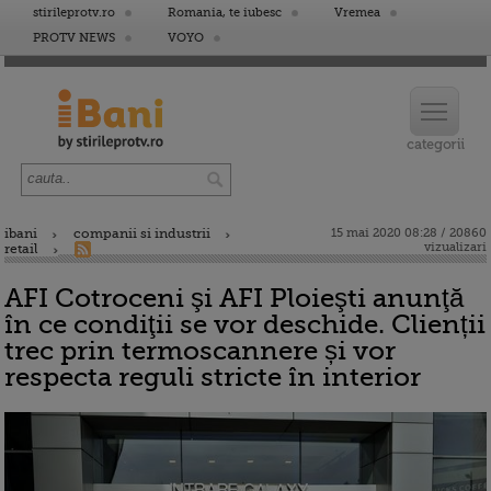
stirileprotv.ro
Romania, te iubesc
Vremea
PROTV NEWS
VOYO
ibani
companii si industrii
15 mai 2020 08:28 / 20860
vizualizari
retail
AFI Cotroceni şi AFI Ploieşti anunţă
în ce condiţii se vor deschide. Clienții
trec prin termoscannere și vor
respecta reguli stricte în interior