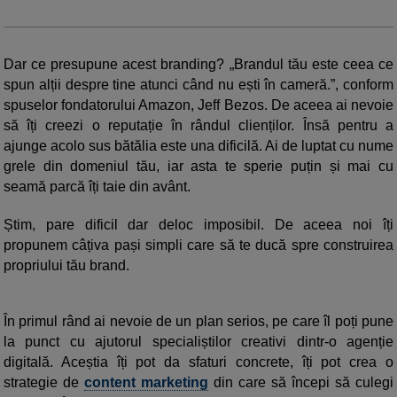
Dar ce presupune acest branding? „Brandul tău este ceea ce
spun alții despre tine atunci când nu ești în cameră.”, conform
spuselor fondatorului Amazon, Jeff Bezos. De aceea ai nevoie
să îți creezi o reputație în rândul clienților. Însă pentru a
ajunge acolo sus bătălia este una dificilă. Ai de luptat cu nume
grele din domeniul tău, iar asta te sperie puțin și mai cu
seamă parcă îți taie din avânt.
Știm, pare dificil dar deloc imposibil. De aceea noi îți
propunem câțiva pași simpli care să te ducă spre construirea
propriului tău brand.
În primul rând ai nevoie de un plan serios, pe care îl poți pune
la punct cu ajutorul specialiștilor creativi dintr-o agenție
digitală. Aceștia îți pot da sfaturi concrete, îți pot crea o
strategie de
content marketing
din care să începi să culegi