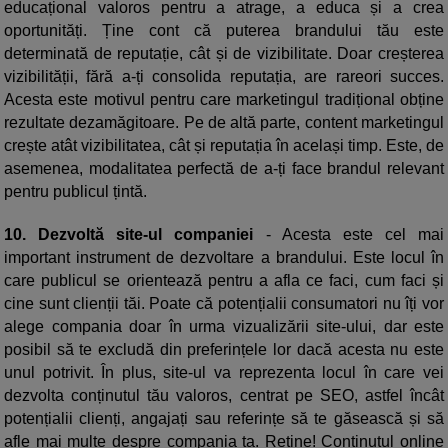
educațional valoros pentru a atrage, a educa și a crea
oportunități. Ține cont că puterea brandului tău este
determinată de reputație, cât și de vizibilitate. Doar creșterea
vizibilității, fără a-ți consolida reputația, are rareori succes.
Acesta este motivul pentru care marketingul tradițional obține
rezultate dezamăgitoare. Pe de altă parte, content marketingul
crește atât vizibilitatea, cât și reputația în același timp. Este, de
asemenea, modalitatea perfectă de a-ți face brandul relevant
pentru publicul țintă.
10. Dezvoltă site-ul companiei
- Acesta este cel mai
important instrument de dezvoltare a brandului. Este locul în
care publicul se orientează pentru a afla ce faci, cum faci și
cine sunt clienții tăi. Poate că potențialii consumatori nu îți vor
alege compania doar în urma vizualizării site-ului, dar este
posibil să te excludă din preferințele lor dacă acesta nu este
unul potrivit. În plus, site-ul va reprezenta locul în care vei
dezvolta conținutul tău valoros, centrat pe SEO, astfel încât
potențialii clienți, angajați sau referințe să te găsească și să
afle mai multe despre compania ta. Reține! Conținutul online