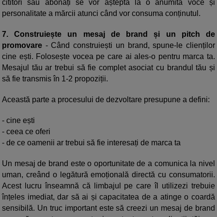
cititori sau abonați se vor aștepta la o anumită voce și
personalitate a mărcii atunci când vor consuma conținutul.
7. Construiește un mesaj de brand și un pitch de
promovare
- Când construiești un brand, spune-le clienților
cine ești. Folosește vocea pe care ai ales-o pentru marca ta.
Mesajul tău ar trebui să fie complet asociat cu brandul tău și
să fie transmis în 1-2 propoziții.
Această parte a procesului de dezvoltare presupune a defini:
- cine ești
- ceea ce oferi
- de ce oamenii ar trebui să fie interesați de marca ta
Un mesaj de brand este o oportunitate de a comunica la nivel
uman, creând o legătură emoțională directă cu consumatorii.
Acest lucru înseamnă că limbajul pe care îl utilizezi trebuie
înțeles imediat, dar să ai și capacitatea de a atinge o coardă
sensibilă. Un truc important este să creezi un mesaj de brand