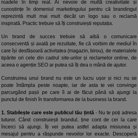
roadele în timp real. Ai nevoie de multă creativitate și
cunoștințe în domeniul marketingului pentru că brandingul
reprezintă mult mai mult decât un logo sau o reclamă
inspirată. Practic trebuie să îți construiești reputația.
Un brand de succes trebuie să aibă o comunicare
consecventă și axată pe rezultate, fie că vorbim de mediul în
care își desfășoară activitatea (magazin, birou), de materialele
tipărite ori cele din cadrul site-urilor și reclamelor online, de
aceea o agenție SEO ar putea să îți dea o mână de ajutor.
Construirea unui brand nu este un lucru ușor și nici nu se
poate întâmpla peste noapte, iar de asta te vei convinge
parcurgând pașii pe care îi ai de făcut până să ajungi la
punctul de finish în transformarea de la business la brand.
1. Stabilește care este publicul tău țintă
- Nu te poți adresa
tuturor. Când construiești brandul, ține cont de cei la care
încerci să ajungi. Îți vei putea astfel adapta misiunea și
mesajul pentru a răspunde nevoilor lor exacte. Descoperă