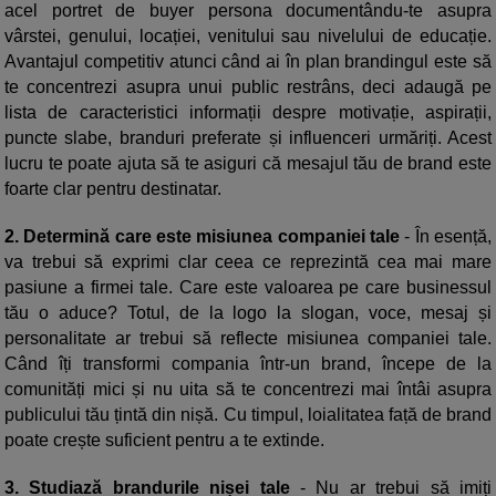
acel portret de buyer persona documentându-te asupra
vârstei, genului, locației, venitului sau nivelului de educație.
Avantajul competitiv atunci când ai în plan brandingul este să
te concentrezi asupra unui public restrâns, deci adaugă pe
lista de caracteristici informații despre motivație, aspirații,
puncte slabe, branduri preferate și influenceri urmăriți. Acest
lucru te poate ajuta să te asiguri că mesajul tău de brand este
foarte clar pentru destinatar.
2. Determină care este misiunea companiei tale
- În esență,
va trebui să exprimi clar ceea ce reprezintă cea mai mare
pasiune a firmei tale. Care este valoarea pe care businessul
tău o aduce? Totul, de la logo la slogan, voce, mesaj și
personalitate ar trebui să reflecte misiunea companiei tale.
Când îți transformi compania într-un brand, începe de la
comunități mici și nu uita să te concentrezi mai întâi asupra
publicului tău țintă din nișă. Cu timpul, loialitatea față de brand
poate crește suficient pentru a te extinde.
3. Studiază brandurile nișei tale
- Nu ar trebui să imiți