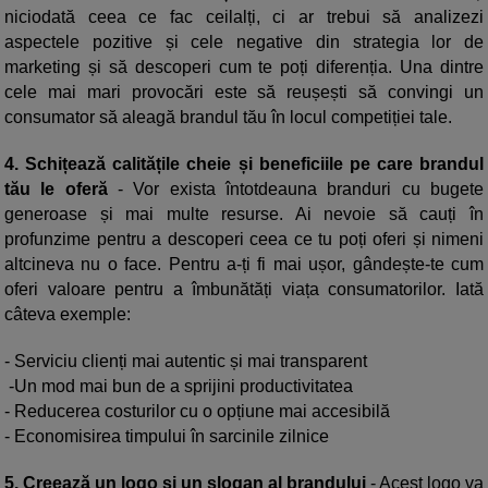
niciodată ceea ce fac ceilalți, ci ar trebui să analizezi
aspectele pozitive și cele negative din strategia lor de
marketing și să descoperi cum te poți diferenția. Una dintre
cele mai mari provocări este să reușești să convingi un
consumator să aleagă brandul tău în locul competiției tale.
4. Schițează calitățile cheie și beneficiile pe care brandul
tău le oferă
- Vor exista întotdeauna branduri cu bugete
generoase și mai multe resurse. Ai nevoie să cauți în
profunzime pentru a descoperi ceea ce tu poți oferi și nimeni
altcineva nu o face. Pentru a-ți fi mai ușor, gândește-te cum
oferi valoare pentru a îmbunătăți viața consumatorilor. Iată
câteva exemple:
- Serviciu clienți mai autentic și mai transparent
-Un mod mai bun de a sprijini productivitatea
- Reducerea costurilor cu o opțiune mai accesibilă
- Economisirea timpului în sarcinile zilnice
5. Creează un logo și un slogan al brandului
- Acest logo va