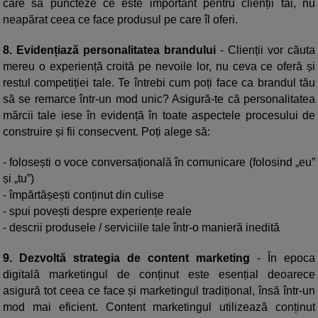
care să puncteze ce este important pentru clienții tăi, nu
neapărat ceea ce face produsul pe care îl oferi.
8. Evidențiază personalitatea brandului
- Clienții vor căuta
mereu o experiență croită pe nevoile lor, nu ceva ce oferă și
restul competiției tale. Te întrebi cum poți face ca brandul tău
să se remarce într-un mod unic? Asigură-te că personalitatea
mărcii tale iese în evidență în toate aspectele procesului de
construire și fii consecvent. Poți alege să:
- folosești o voce conversațională în comunicare (folosind „eu”
și „tu”)
- împărtășești conținut din culise
- spui povești despre experiențe reale
- descrii produsele / serviciile tale într-o manieră inedită
9. Dezvoltă strategia de content marketing
- În epoca
digitală marketingul de conținut este esențial deoarece
asigură tot ceea ce face și marketingul tradițional, însă într-un
mod mai eficient. Content marketingul utilizează conținut