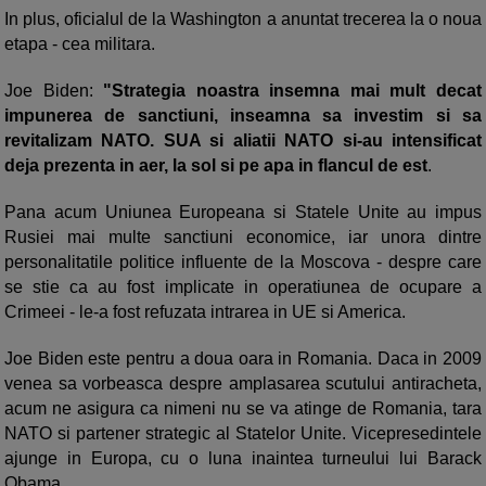
In plus, oficialul de la Washington a anuntat trecerea la o noua
etapa - cea militara.
Joe Biden:
"Strategia noastra insemna mai mult decat
impunerea de sanctiuni, inseamna sa investim si sa
revitalizam NATO. SUA si aliatii NATO si-au intensificat
deja prezenta in aer, la sol si pe apa in flancul de est
.
Pana acum Uniunea Europeana si Statele Unite au impus
Rusiei mai multe sanctiuni economice, iar unora dintre
personalitatile politice influente de la Moscova - despre care
se stie ca au fost implicate in operatiunea de ocupare a
Crimeei - le-a fost refuzata intrarea in UE si America.
Joe Biden este pentru a doua oara in Romania. Daca in 2009
venea sa vorbeasca despre amplasarea scutului antiracheta,
acum ne asigura ca nimeni nu se va atinge de Romania, tara
NATO si partener strategic al Statelor Unite. Vicepresedintele
ajunge in Europa, cu o luna inaintea turneului lui Barack
Obama.