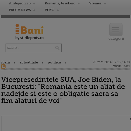
stirileprotv.ro
Romania, te iubesc
Vremea
PROTV NEWS
VOYO
ibani
actualitate
politica
20 mai 2014 07:15 / 498
vizualizari
Vicepresedintele SUA, Joe Biden, la
Bucuresti: "Romania este un aliat de
nadejde si este o obligatie sacra sa
fim alaturi de voi"