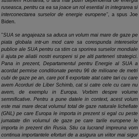
sustinem Romania, o tara mai putin dependenta de energia
ruseasca, pentru ca ea sa joace un rol esential in integrarea si
interconectarea surselor de energie europene"
, a spus Joe
Biden.
"
SUA se angajeaza sa aduca un volum mai mare de gaze pe
piata globala intr-un mod care sa corespunda intereselor
publice ale SUA pentru ca stim ca sporirea surselor mondiale
ii ajuta pe aliatii nostri europeni si pe alti parteneri strategici.
Pana in prezent, Departamentul pentru Energie al SUA a
acordat permise conditionate pentru 96 de milioane de metri
cubi de gaze pe an, care pot fi exportate atat catre tari cu care
avem Acorduri de Liber Schimb, cat si catre cele cu care nu
avem, de exemplu in Europa. Vorbim despre volume
semnificative. Pentru a pune datele in context, acest volum
este mai mare decat volumul total de gaze naturale lichefiate
(GNL) pe care Europa le importa in prezent si egal cu peste
jumatate din volumul de gaze pe care tarile europene le
importa in prezent din Rusia. Stiu ca lucrand impreuna vom
continua importantele eforturi de a asigura un viitor mai sigur