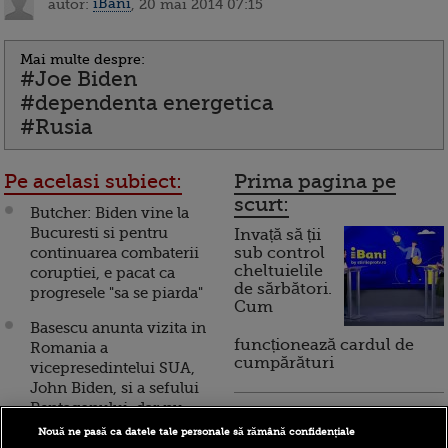
autor:
iBani
, 20 mai 2014 07:15
Mai multe despre:
#Joe Biden
#dependenta energetica
#Rusia
Pe acelasi subiect:
Prima pagina pe
scurt:
Butcher: Biden vine la
Bucuresti si pentru
Invață să ții
continuarea combaterii
sub control
cheltuielile
coruptiei, e pacat ca
de sărbători.
progresele "sa se piarda"
Cum
Basescu anunta vizita in
funcționează cardul de
Romania a
cumpărături
vicepresedintelui SUA,
John Biden, si a sefului
Pentagonului, dar nu
Incont , site-ul Știrile Pro
precizeaza data
Nouă ne pasă ca datele tale personale să rămână confidențiale
TV de informații