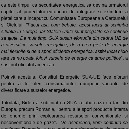
ca este timpul ca securitatea energetica sa devina urmatorul
capitol al proiectului european de integrare si extindere a
pietei care a inceput cu Comunitatea Europeana a Carbunelui
si Otelului.
"Facut asa cum trebuie, acest lucru ar schimba
situatia in Europa. Iar Statele Unite sunt pregatite sa continue
sa ajute. De mult timp, SUA sustin eforturile din cadrul UE de
a diversifica sursele energetice, de a crea piete de energie
mai flexibile si de a spori eficienta energetica, astfel incat nicio
tara sa nu poata folosi sursele de energie ca arme politice
", a
sustinut oficialul american.
Potrivit acestuia, Consiliul Energetic SUA-UE face eforturi
pentru a le oferi consumatorilor europeni variante de
diversificare a surselor energetice.
Totodata, Biden a subliniat ca SUA colaboreaza cu tari din
Europa, precum Romania, "pentru a le spori productia interna
de energie prin exploararea resurselor conventionale si
neconventionale de gaze". "
De asemenea, vom continua sa