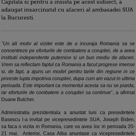
Capitala si pentru a insista pe acest subiect, a
adaugat insarcinatul cu afaceri al ambasadei SUA
la Bucuresti.
"Un alt motiv al vizitei este de a incuraja Romania sa se
concentreze pe eforturile de combatere a coruptiei, de a avea
institutii independente puternice si un bun mediu de afaceri.
Vrem sa reflectam faptul ca Romania a facut progrese imense
si, de fapt, a ajuns un model pentru tarile din regiune in ce
priveste lupta impotriva coruptiei, dupa cum am vazut in ultima
perioada. Este important ca momentul acesta sa nu se piarda,
iar eforturile de combatere a coruptiei sa continue
", a afirmat
Duane Butcher.
Administratia prezidentiala a anuntat luni ca presedintele
Basescu l-a invitat pe vicepresedintele SUA, Joseph Biden,
sa faca o vizita in Romania, care va avea loc in perioada 20-
21 mai. Anterior, Casa Alba anuntase ca vicepresedintele