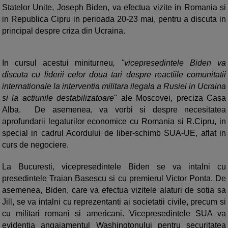
Statelor Unite, Joseph Biden, va efectua vizite in Romania si
in Republica Cipru in perioada 20-23 mai, pentru a discuta in
principal despre criza din Ucraina.
In cursul acestui miniturneu
, "vicepresedintele Biden va
discuta cu liderii celor doua tari despre reactiile comunitatii
internationale la interventia militara ilegala a Rusiei in Ucraina
si la actiunile destabilizatoare
" ale Moscovei, preciza Casa
Alba. De asemenea, va vorbi si despre necesitatea
aprofundarii legaturilor economice cu Romania si R.Cipru, in
special in cadrul Acordului de liber-schimb SUA-UE, aflat in
curs de negociere.
La Bucuresti, vicepresedintele Biden se va intalni cu
presedintele Traian Basescu si cu premierul Victor Ponta. De
asemenea, Biden, care va efectua vizitele alaturi de sotia sa
Jill, se va intalni cu reprezentanti ai societatii civile, precum si
cu militari romani si americani. Vicepresedintele SUA va
evidentia angajamentul Washingtonului pentru securitatea