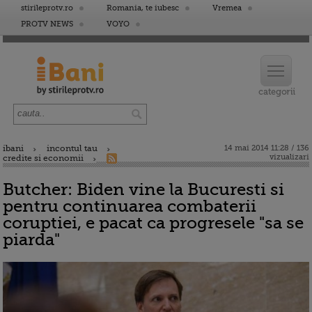
stirileprotv.ro
Romania, te iubesc
Vremea
PROTV NEWS
VOYO
ibani
incontul tau
14 mai 2014 11:28 / 136
vizualizari
credite si economii
Butcher: Biden vine la Bucuresti si
pentru continuarea combaterii
coruptiei, e pacat ca progresele "sa se
piarda"