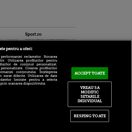
Sport.ro
ele pentru a oferi:
 performanței reclamelor. Stocarea
v. Utilizarea profilurilor pentru
ilurilor de conținut personalizat.
 personalizate. Crearea profilurilor
rmanței conținutului. Înțelegerea
ACCEPT TOATE
n surse diferite. Utilizarea de date
Ioan Andone îl face praf pe
ntru
 datelor limitate pentru a selecta
fotbalistul pe care Gigi
ita lui,
 prin scanarea dispozitivului.
Becali îl plătește cu 25.000
t tată!
VREAU SA
de euro: „Nu poți să faci
MODIFIC
performanță cu jucători
, Adela
SETARILE
modești”
rol
INDIVIDUAL
V
REPORTAJ | Caniculă,
pasiune și spectacol în FC
pă o
Bacău – Ștefănești 3-0
n film, Sir
RESPING TOATE
se
Întăriri în apărarea pentru
n muzică
FCSB: MM Stoica a făcut
anunțul