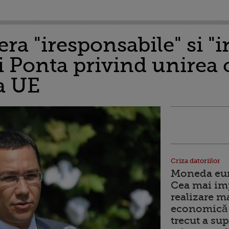
ra "iresponsabile" si "
ui Ponta privind unire
ia UE
Criza datoriilor
Moneda euro
Cea mai im
realizare m
economică 
trecut a sup