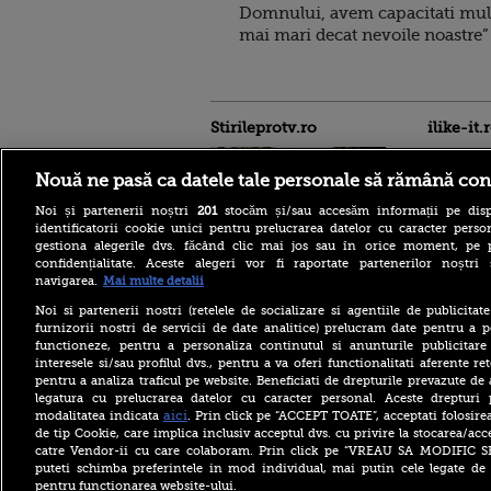
Domnului, avem capacitati mul
mai mari decat nevoile noastre”
Stirileprotv.ro
ilike-it.
Nouă ne pasă ca datele tale personale să rămână con
Noi și partenerii noștri
201
stocăm și/sau accesăm informații pe disp
identificatorii cookie unici pentru prelucrarea datelor cu caracter person
gestiona alegerile dvs. făcând clic mai jos sau în orice moment, pe 
confidențialitate. Aceste alegeri vor fi raportate partenerilor noștr
Regula pe care turiștii
navigarea.
Mai multe detalii
trebuie să o știe înainte de a
merge la piscină în Franța.
Noi si partenerii nostri (retelele de socializare si agentiile de publicita
Ce costume de baie sunt
furnizorii nostri de servicii de date analitice) prelucram date pentru a p
interzise
functioneze, pentru a personaliza continutul si anunturile publicitare
interesele si/sau profilul dvs., pentru a va oferi functionalitati aferente ret
O femeie era să piardă
pentru a analiza traficul pe website. Beneficiati de drepturile prevazute de
vacanța din cauza unei
greșeli aparent banale. Ce s-
legatura cu prelucrarea datelor cu caracter personal. Aceste drepturi 
a întâmplat la aeroport
aici
modalitatea indicata
. Prin click pe “ACCEPT TOATE”, acceptati folosire
de tip Cookie, care implica inclusiv acceptul dvs. cu privire la stocarea/acc
Billie Eilish, de
catre Vendor-ii cu care colaboram. Prin click pe “VREAU SA MODIFIC 
nerecunoscut pe platourile
puteti schimba preferintele in mod individual, mai putin cele legate de 
de filmare. Transformarea
pentru functionarea website-ului.
spectaculoasă pentru