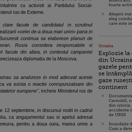
americani,
foarte acti
talnire cu activisti ai Partidului Social-
isterul rus de Externe.
Alegeri eu
aleg condu
care este m
clare facute de candidatul in scrutinul
ealizarii «celei de-a doua mari uniri» pana in
 Bucuresti continua sa elaboreze planuri de
ran. Rusia considera iresponsabile si
Ucraina
el facute din afara, in contextul campaniei
Explozie la
 precizeaza diplomatia de la Moscova.
din Ucraina
gazele pent
se întâmplă 
hisinau sa analizeze in mod adecvat aceste
gaze ruseșt
ca va exista o reactie corespunzatoare din
continent
 statelor europene",
incheie Ministerul rus de
Documente d
Cernobîl, c
din istorie,
accidente 
e 12 septembrie, in discursul rostit in cadrul
de URSS
lia, ca angajamentul sau si apelul adresat
preuna, pentru a doua oara, marea unire a
Inundație d
Cum a deve