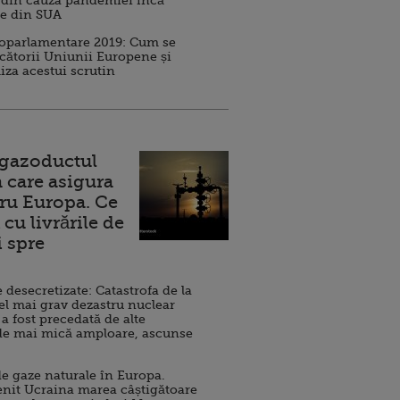
 din cauza pandemiei încă
ve din SUA
roparlamentare 2019: Cum se
cătorii Uniunii Europene și
iza acestui scrutin
 gazoductul
 care asigura
ru Europa. Ce
cu livrările de
i spre
esecretizate: Catastrofa de la
el mai grav dezastru nuclear
 a fost precedată de alte
de mai mică amploare, ascunse
e gaze naturale în Europa.
nit Ucraina marea câștigătoare