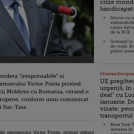
crize mondi
handicapat 
Istorie cu 
vulnerabilă
cauza dator
de la BCE
Șomajul în 
de criză. R
puțini șom
Uniunea Europea
sidera "iresponsabile" si
UE pregăte
premierului Victor Ponta privind
urgență, în
icii Moldova cu Romania, cerand o
deal” cu Lo
Europene, conform unui comunicat
ianuarie. 
i Itar-Tass.
vizate: pesc
transportul 
New York T
intrarea în
le premierului Victor Ponta, privind viitorul