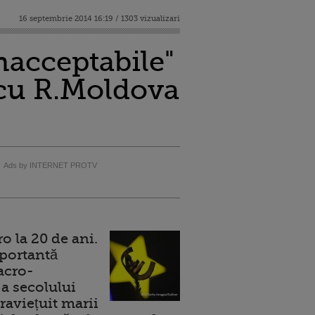
16 septembrie 2014 16:19 / 1303 vizualizari
inacceptabile"
a cu R.Moldova
Ads by INTERNET PROTV
 la 20 de ani.
portantă
acro-
a secolului
raviețuit marii