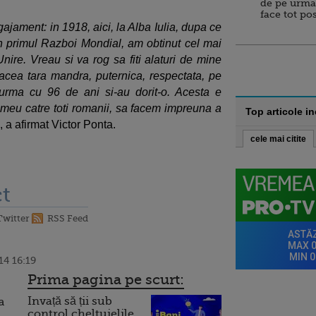
de pe urma
face tot po
jament: in 1918, aici, la Alba Iulia, dupa ce
in primul Razboi Mondial, am obtinut cel mai
nire. Vreau si va rog sa fiti alaturi de mine
 acea tara mandra, puternica, respectata, pe
n urma cu 96 de ani si-au dorit-o. Acesta e
meu catre toti romanii, sa facem impreuna a
Top articole i
", a afirmat Victor Ponta.
cele mai citite
t
Twitter
RSS Feed
14 16:19
Prima pagina pe scurt:
Invață să ții sub
a
control cheltuielile