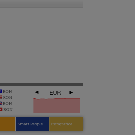
EUR
RON
RON
RON
RON
e
Smart People
Infografice