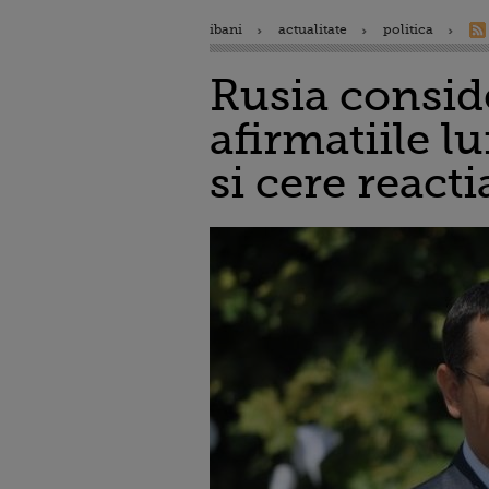
ibani
actualitate
politica
Rusia conside
afirmatiile l
si cere react