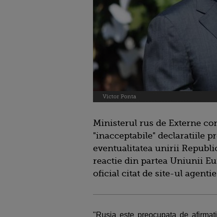
Victor Ponta
Ministerul rus de Externe con
"inacceptabile" declaratiile 
eventualitatea unirii Republ
reactie din partea Uniunii 
oficial citat de site-ul agentie
"Rusia este preocupata de afirmatii