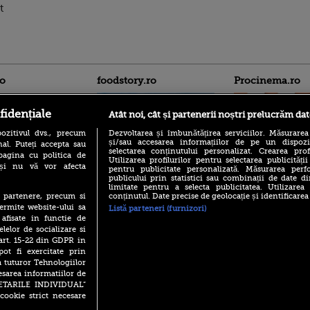
t
ro
foodstory.ro
Procinema.ro
fidențiale
Atât noi, cât și partenerii noștri prelucrăm dat
ozitivul dvs., precum
Dezvoltarea și îmbunătățirea serviciilor. Măsurarea
și/sau accesarea informațiilor de pe un dispoziti
al. Puteți accepta sau
selectarea conținutului personalizat. Crearea prof
pagina cu politica de
Utilizarea profilurilor pentru selectarea publicității
i și nu vă vor afecta
pentru publicitate personalizată. Măsurarea perfo
publicului prin statistici sau combinații de date di
(P) Descoperă Lumea
Emoții intense pe
limitate pentru a selecta publicitatea. Utilizarea
Evenimentelor din România
Sebastian Stan! Iub
conținutul. Date precise de geolocație și identificarea
te partenere, precum si
cu Transilvania Events!
Annabelle, l-a făcu
ermite website-ului sa
Listă parteneri (furnizori)
(P) Raku, gaming intens și o
 afisate in functie de
Din 14 septembrie
pauză binemeritată cu...
elelor de socializare si
Popescu revine în 
pizza Guseppe
 art. 15-22 din GDPR in
principal la Pro T
pot fi exercitate prin
(P) Poți folosi bonurile de
La 88 de ani și du
a tuturor Tehnologiilor
masă pentru a comanda
carieră fabuloasă î
mâncare acasă? Lista
esarea informatiilor de
Anthony Hopkins 
aplicațiilor care le acceptă
SETARILE INDIVIDUAL”
lansează oficial î
cookie strict necesare