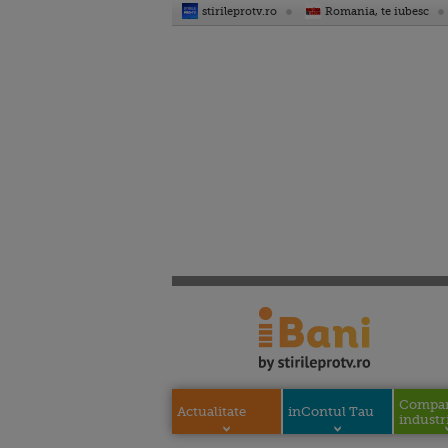
stirileprotv.ro
Romania, te iubesc
Compani
Actualitate
inContul Tau
industri