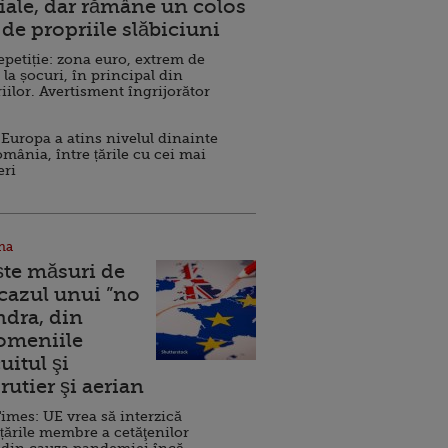
ale, dar rămâne un colos
de propriile slăbiciuni
repetiție: zona euro, extrem de
 la șocuri, în principal din
iilor. Avertisment îngrijorător
Europa a atins nivelul dinainte
omânia, între țările cu cei mai
eri
na
ște măsuri de
 cazul unui ”no
ndra, din
Domeniile
uitul şi
rutier şi aerian
imes: UE vrea să interzică
 țările membre a cetăţenilor