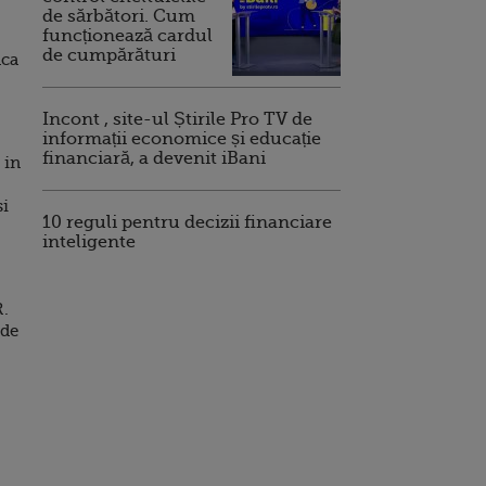
de sărbători. Cum
funcționează cardul
de cumpărături
aca
Incont , site-ul Știrile Pro TV de
informații economice și educație
financiară, a devenit iBani
 in
si
10 reguli pentru decizii financiare
inteligente
R.
 de