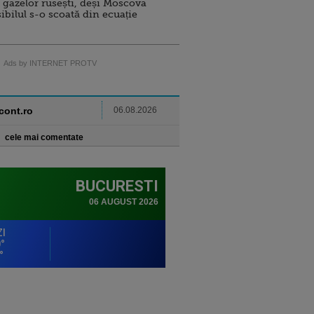
 gazelor rusești, deși Moscova
sibilul s-o scoată din ecuație
Ads by INTERNET PROTV
ncont.ro
06.08.2026
cele mai comentate