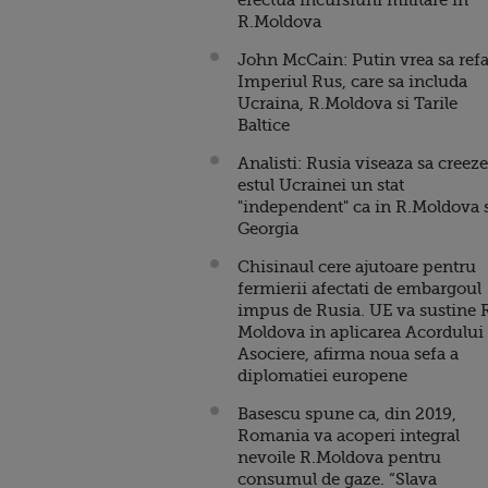
efectua incursiuni militare in
R.Moldova
John McCain: Putin vrea sa ref
Imperiul Rus, care sa includa
Ucraina, R.Moldova si Tarile
Baltice
Analisti: Rusia viseaza sa creeze
estul Ucrainei un stat
"independent" ca in R.Moldova 
Georgia
Chisinaul cere ajutoare pentru
fermierii afectati de embargoul
impus de Rusia. UE va sustine 
Moldova in aplicarea Acordului
Asociere, afirma noua sefa a
diplomatiei europene
Basescu spune ca, din 2019,
Romania va acoperi integral
nevoile R.Moldova pentru
consumul de gaze. “Slava