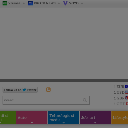
Vremea
PROTV NEWS
VOYO
1 EUR
1 USD
1 GBP
1 CHF
i si
Tehnologie si
Auto
Job-uri
Lifestyl
i
media