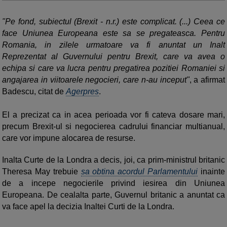
"Pe fond, subiectul (Brexit - n.r.) este complicat. (...) Ceea ce
face Uniunea Europeana este sa se pregateasca. Pentru
Romania, in zilele urmatoare va fi anuntat un Inalt
Reprezentat al Guvernului pentru Brexit, care va avea o
echipa si care va lucra pentru pregatirea pozitiei Romaniei si
angajarea in viitoarele negocieri, care n-au inceput"
, a afirmat
Badescu, citat de
Agerpres
.
El a precizat ca in acea perioada vor fi cateva dosare mari,
precum Brexit-ul si negocierea cadrului financiar multianual,
care vor impune alocarea de resurse.
Inalta Curte de la Londra a decis, joi, ca prim-ministrul britanic
Theresa May trebuie
sa obtina acordul Parlamentului
inainte
de a incepe negocierile privind iesirea din Uniunea
Europeana. De cealalta parte, Guvernul britanic a anuntat ca
va face apel la decizia Inaltei Curti de la Londra.