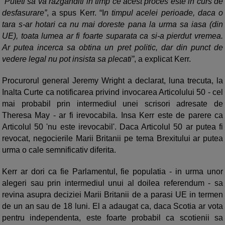
“
Puteti sa va razganditi in timp ce acest proces este in curs de
desfasurare”
, a spus Kerr. “I
n timpul acelei perioade, daca o
tara s-ar hotari ca nu mai doreste pana la urma sa iasa (din
UE), toata lumea ar fi foarte suparata ca si-a pierdut vremea.
Ar putea incerca sa obtina un pret politic, dar din punct de
vedere legal nu pot insista sa plecati”
, a explicat Kerr.
Procurorul general Jeremy Wright a declarat, luna trecuta, la
Inalta Curte ca notificarea privind invocarea Articolului 50 - cel
mai probabil prin intermediul unei scrisori adresate de
Theresa May - ar fi irevocabila. Insa Kerr este de parere ca
Articolul 50 'nu este irevocabil'. Daca Articolul 50 ar putea fi
revocat, negocierile Marii Britanii pe tema Brexitului ar putea
urma o cale semnificativ diferita.
Kerr ar dori ca fie Parlamentul, fie populatia - in urma unor
alegeri sau prin intermediul unui al doilea referendum - sa
revina asupra deciziei Marii Britanii de a parasi UE in termen
de un an sau de 18 luni. El a adaugat ca, daca Scotia ar vota
pentru independenta, este foarte probabil ca scotienii sa