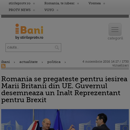
stirileprotv.ro
Romania, te iubesc
Vremea
PROTV NEWS
VOYO
ibani
actualitate
politica
4 noiembrie 2016 14:17 / 1730
vizualizari
Romania se pregateste pentru iesirea
Marii Britanii din UE. Guvernul
desemneaza un Inalt Reprezentant
pentru Brexit