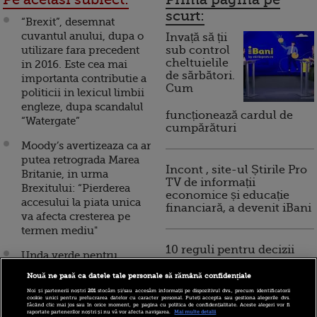
scurt:
“Brexit”, desemnat
cuvantul anului, dupa o
Invață să ții
utilizare fara precedent
sub control
cheltuielile
in 2016. Este cea mai
de sărbători.
importanta contributie a
Cum
politicii in lexicul limbii
engleze, dupa scandalul
funcționează cardul de
“Watergate”
cumpărături
Moody’s avertizeaza ca ar
putea retrograda Marea
Incont , site-ul Știrile Pro
Britanie, in urma
TV de informații
Brexitului: “Pierderea
economice și educație
accesului la piata unica
financiară, a devenit iBani
va afecta cresterea pe
termen mediu"
10 reguli pentru decizii
Unda verde pentru
financiare inteligente
independenta fata de
Nouă ne pasă ca datele tale personale să rămână confidențiale
Regat. Premierul Scotiei
Noi și partenerii noștri
201
stocăm și/sau accesăm informații pe dispozitivul dvs., precum identificatorii
a inceput demersurile
cookie unici pentru prelucrarea datelor cu caracter personal. Puteți accepta sau gestiona alegerile dvs.
făcând clic mai jos sau în orice moment, pe pagina cu politica de confidențialitate. Aceste alegeri vor fi
pentru organizarea
raportate partenerilor noștri și nu vă vor afecta navigarea.
Mai multe detalii