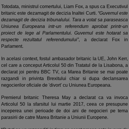
Totodata, ministrul comertului, Liam Fox, a spus ca Executivul
britanic este dezamagit de decizia Inaltei Curti.
“Guvernul este
dezamagit de decizia tribunalului. Tara a votat sa paraseasca
Uniunea Europeana intr-un referendum aprobat printr-un
proiect de lege al Parlamentului. Guvernul este hotarat sa
respecte rezultatul referendumului”
, a declarat Fox in
Parlament.
In acelasi context, fostul ambasador britanic la UE, John Kerr,
cel care a conceput Articolul 50 din Tratatul de la Lisabona, a
declarat joi pentru BBC TV, ca Marea Britanie se mai poate
razgandi in privinta Brexitului chiar si dupa declansarea
negocierilor oficiale de 'divort' cu Uniunea Europeana.
Premierul britanic Theresa May a declarat ca va invoca
Articolul 50 la sfarsitul lui martie 2017, ceea ce presupune
inceperea unei perioade de doi ani de negocieri pe tema
parasirii de catre Marea Britanie a Uniunii Europene.