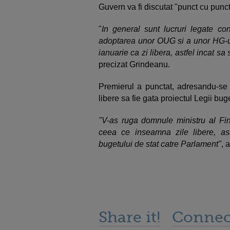
Guvern va fi discutat "punct cu punct
"
In general sunt lucruri legate con
adoptarea unor OUG si a unor HG-u
ianuarie ca zi libera, astfel incat sa 
precizat Grindeanu.
Premierul a punctat, adresandu-se m
libere sa fie gata proiectul Legii bug
"V-as ruga domnule ministru al Fin
ceea ce inseamna zile libere, a
bugetului de stat catre Parlament"
, 
Share it!
Connec