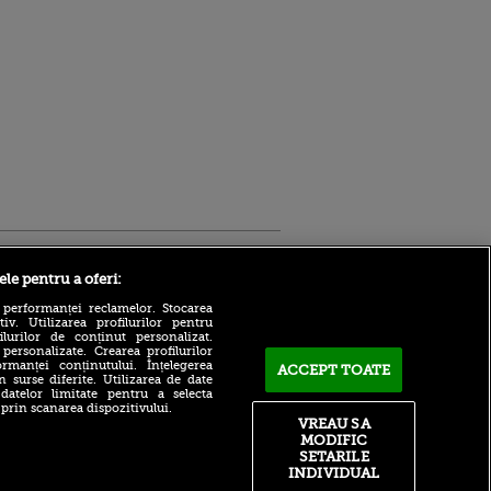
Sport.ro
ele pentru a oferi:
 performanței reclamelor. Stocarea
v. Utilizarea profilurilor pentru
ilurilor de conținut personalizat.
 personalizate. Crearea profilurilor
rmanței conținutului. Înțelegerea
ACCEPT TOATE
n surse diferite. Utilizarea de date
 datelor limitate pentru a selecta
Robert Niță și Cristi Pulhac,
 prin scanarea dispozitivului.
invitații lui Cristi Pintea, de
ntru
VREAU SA
la 17:00, la VOYO SPORT
ita lui,
MODIFIC
LIVE
t tată!
SETARILE
Gigi Becali, gata să dea
INDIVIDUAL
, Adela
bomba anului”: „Câștigă cel