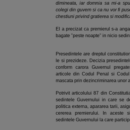
dimineata, iar domnia sa mi-a spu
colegi din guvern si ca nu vor fi p
chestiuni privind gratierea si modifi
El a precizat ca premierul s-a anga
bagate "peste noapte" in nicio sedi
Presedintele are dreptul constitutio
le si prezideze. Decizia presedintel
conform carora Guvernul pregate
articole din Codul Penal si Codu
mascata prin dezincriminarea unor an
Potrivit articolului 87 din Constitu
sedintele Guvernului in care se d
politica externa, apararea tarii, asigu
cererea premierului. In aceste s
sedintele Guvernului la care particip