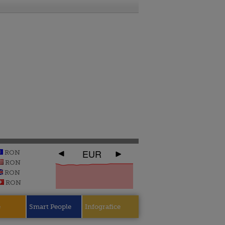
EUR
RON
RON
RON
RON
e
Smart People
Infografice