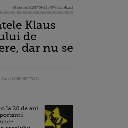
18 ianuarie 2017 09:25 / 674 vizualizari
ntele Klaus
ului de
ere, dar nu se
Ads by INTERNET PROTV
 la 20 de ani.
portantă
acro-