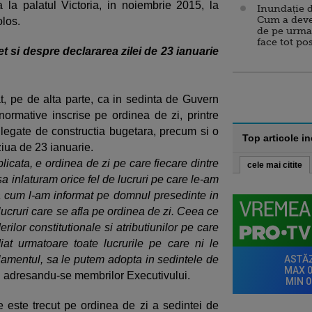
 la palatul Victoria, in noiembrie 2015, la
Inundație d
Cum a deve
olos.
de pe urma
face tot po
si despre declararea zilei de 23 ianuarie
, pe de alta parte, ca in sedinta de Guvern
ormative inscrise pe ordinea de zi, printre
legate de constructia bugetara, precum si o
Top articole i
ziua de 23 ianuarie.
licata, e ordinea de zi pe care fiecare dintre
cele mai citite
 inlaturam orice fel de lucruri pe care le-am
a cum l-am informat pe domnul presedinte in
lucruri care se afla pe ordinea de zi. Ceea ce
ilor constitutionale si atributiunilor pe care
at urmatoare toate lucrurile pe care ni le
lamentul, sa le putem adopta in sedintele de
u adresandu-se membrilor Executivului.
e este trecut pe ordinea de zi a sedintei de