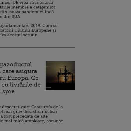
imes: UE vrea să interzică
 țările membre a cetăţenilor
 din cauza pandemiei încă
ve din SUA
roparlamentare 2019: Cum se
cătorii Uniunii Europene și
iza acestui scrutin
 gazoductul
 care asigura
ru Europa. Ce
cu livrările de
i spre
esecretizate: Catastrofa de la
el mai grav dezastru nuclear
 a fost precedată de alte
de mai mică amploare, ascunse