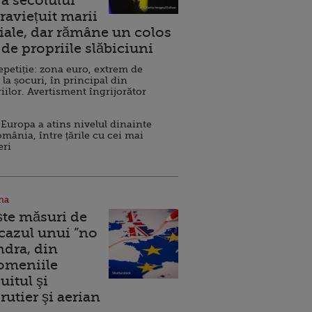
a secolului
raviețuit marii
ale, dar rămâne un colos
de propriile slăbiciuni
repetiție: zona euro, extrem de
 la șocuri, în principal din
iilor. Avertisment îngrijorător
Europa a atins nivelul dinainte
omânia, între țările cu cei mai
eri
na
ște măsuri de
 cazul unui ”no
ndra, din
Domeniile
uitul şi
rutier şi aerian