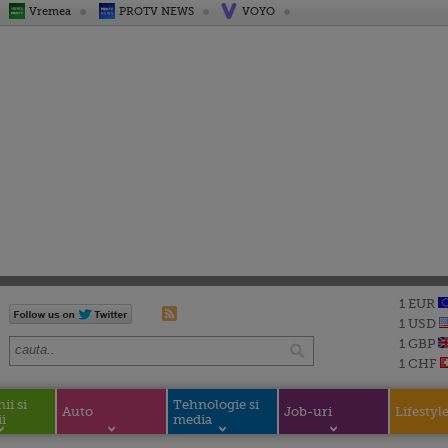
Vremea
PROTV NEWS
VOYO
1 EUR
1 USD
1 GBP
1 CHF
i si
Tehnologie si
Auto
Job-uri
Lifestyl
i
media