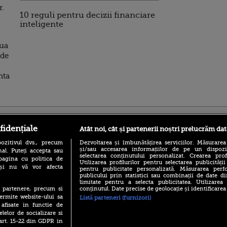
r.
10 reguli pentru decizii financiare
inteligente
oua
 de
nta
ro
foodstory.ro
Procinema.ro
fidențiale
Atât noi, cât și partenerii noștri prelucrăm dat
ozitivul dvs., precum
Dezvoltarea și îmbunătățirea serviciilor. Măsurarea
și/sau accesarea informațiilor de pe un dispoziti
al. Puteți accepta sau
selectarea conținutului personalizat. Crearea prof
pagina cu politica de
Utilizarea profilurilor pentru selectarea publicității
i și nu vă vor afecta
pentru publicitate personalizată. Măsurarea perfo
publicului prin statistici sau combinații de date di
limitate pentru a selecta publicitatea. Utilizarea
conținutul. Date precise de geolocație și identificarea
te partenere, precum si
(P) Descoperă Lumea
Emoții intense pe
ermite website-ului sa
Listă parteneri (furnizori)
Evenimentelor din România
Sebastian Stan! Iub
 afisate in functie de
cu Transilvania Events!
Annabelle, l-a făcu
elelor de socializare si
(P) Raku, gaming intens și o
 art. 15-22 din GDPR in
Din 14 septembrie
pauză binemeritată cu...