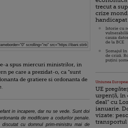
economică 
trecut a sup
crize mondi
handicapat 
Istorie cu 
vulnerabilă
cauza dator
de la BCE
Șomajul în 
de criză. R
puțini șom
e-a spus miercuri ministrilor, in
rn pe care a prezidat-o, ca "sunt
rdonanta de gratiere si ordonanta de
Uniunea Europea
e.
UE pregăte
urgență, în
deal” cu Lo
ianuarie. 
efant in incapere, dar nu se vede. Sunt doi
vizate: pesc
 ordonanta de modificare a codurilor penale.
transportul 
 discutat cu domnul prim-ministru mai de