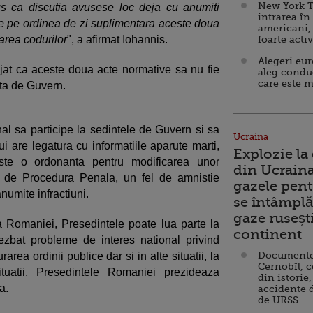
New York T
s ca discutia avusese loc deja cu anumiti
intrarea în
use pe ordinea de zi suplimentara aceste doua
americani,
carea codurilor
", a afirmat Iohannis.
foarte acti
Alegeri eu
jat ca aceste doua acte normative sa nu fie
aleg condu
care este m
nta de Guvern.
nal sa participe la sedintele de Guvern si sa
Ucraina
ui are legatura cu informatiile aparute marti,
Explozie la
ste o ordonanta pentru modificarea unor
din Ucraina
l de Procedura Penala, un fel de amnistie
gazele pent
umite infractiuni.
se întâmplă 
gaze ruseșt
tia Romaniei, Presedintele poate lua parte la
continent
ezbat probleme de interes national privind
Documente d
rarea ordinii publice dar si in alte situatii, la
Cernobîl, c
ituatii, Presedintele Romaniei prezideaza
din istorie,
a.
accidente 
de URSS