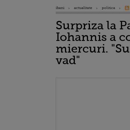
ibani
actualitate
politica
Surpriza la P
Iohannis a c
miercuri. "Su
vad"