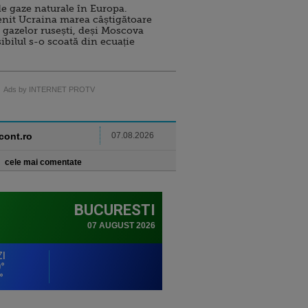
e gaze naturale în Europa.
nit Ucraina marea câștigătoare
 gazelor rusești, deși Moscova
sibilul s-o scoată din ecuație
Ads by INTERNET PROTV
ncont.ro
07.08.2026
cele mai comentate