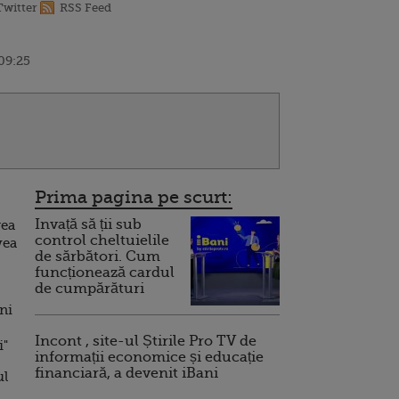
Twitter
RSS Feed
 09:25
Prima pagina pe scurt:
Invață să ții sub
gea
control cheltuielile
vea
de sărbători. Cum
funcționează cardul
de cumpărături
ni
Incont , site-ul Știrile Pro TV de
i"
informații economice și educație
financiară, a devenit iBani
ul