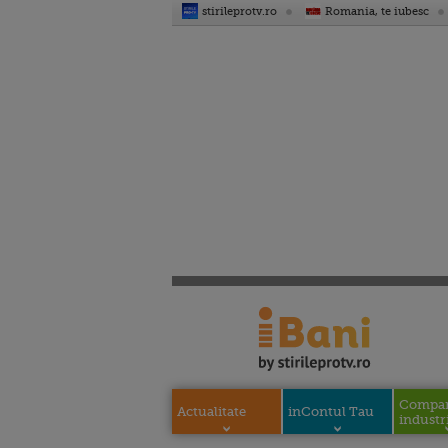
stirileprotv.ro
Romania, te iubesc
Compani
Actualitate
inContul Tau
industri