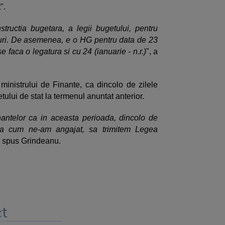
".
structia bugetara, a legii bugetului, pentru
ri. De asemenea, e o HG pentru data de 23
se faca o legatura si cu 24 (ianuarie - n.r.)
", a
inistrului de Finante, ca dincolo de zilele
etului de stat la termenul anuntat anterior.
antelor ca in aceasta perioada, dincolo de
sa cum ne-am angajat, sa trimitem Legea
a spus Grindeanu.
t