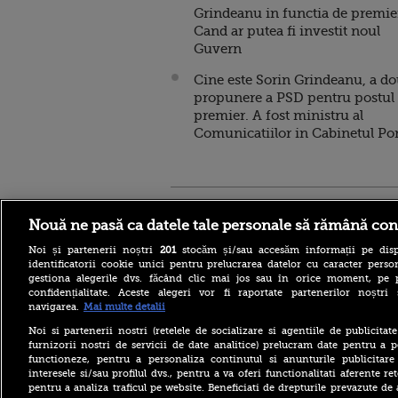
Grindeanu in functia de premie
Cand ar putea fi investit noul
Guvern
Cine este Sorin Grindeanu, a d
propunere a PSD pentru postul
premier. A fost ministru al
Comunicatiilor in Cabinetul Po
Stirileprotv.ro
ilike-it.
Nouă ne pasă ca datele tale personale să rămână con
Noi și partenerii noștri
201
stocăm și/sau accesăm informații pe disp
identificatorii cookie unici pentru prelucrarea datelor cu caracter person
gestiona alegerile dvs. făcând clic mai jos sau în orice moment, pe 
confidențialitate. Aceste alegeri vor fi raportate partenerilor noștr
navigarea.
Mai multe detalii
Nivelul scăzut al Dunării a
Noi si partenerii nostri (retelele de socializare si agentiile de publicita
scos la iveală fundațiile
furnizorii nostri de servicii de date analitice) prelucram date pentru a p
unui pod roman vechi de
functioneze, pentru a personaliza continutul si anunturile publicitare
aproape 1.700 de ani. FOTO
interesele si/sau profilul dvs., pentru a va oferi functionalitati aferente ret
pentru a analiza traficul pe website. Beneficiati de drepturile prevazute de
Bacteria care „mănâncă”