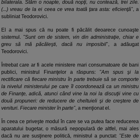
bilaterala. Stăm o noapte, două nopţi, nu contează, trei zile.
(...) vreau de la ei ceea ce vrea toată ţara asta: eficienţă"
, a
subliniat Teodorovici.
El a mai spus că nu poate fi păcălit deoarece cunoaşte
sistemul.
"Sunt om de sistem, vin din administraţie, chiar e
greu să mă păcăleşti, dacă nu imposibil
", a adăugat
Teodorovici.
Întrebat care ar fi acele ministere mari consumatoare de bani
publici, ministrul Finanţelor a răspuns:
"Am spus şi la
rectificare că fiecare ministru în parte trebuie să se comporte
la nivelul ministerului pe care îl coordonează ca un ministru
de Finanţe, adică, atunci când vine la noi la discuţii vine cu
două propuneri: de reducere de cheltuieli şi de creştere de
venituri. Fiecare minister în parte"
, a menţionat el.
În ceea ce priveşte modul în care se va putea face reducerea
aparatului bugetar, o măsură nepopulară de altfel, mai ales
dacă nu are susţinere politică, ministrul a punctat:
"Este de