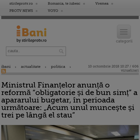
stirileprotv.ro
Romania, te iubesc
Vremea
PROTV NEWS
VOYO
ibani
actualitate
politica
10 octombrie 2018 10:27 / 606
vizualizari
Ministrul Finanțelor anunță o
reformă “obligatorie și de bun simț” a
apararului bugetar, în perioada
următoare: „Acum unul munceşte şi
trei pe lângă el stau”