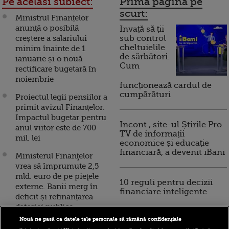
Pe acelasi subiect:
Prima pagina pe
scurt:
Ministrul Finanțelor
anunță o posibilă
Invață să ții
creștere a salariului
sub control
cheltuielile
minim înainte de 1
de sărbători.
ianuarie și o nouă
Cum
rectificare bugetară în
noiembrie
funcționează cardul de
cumpărături
Proiectul legii pensiilor a
primit avizul Finanțelor.
Impactul bugetar pentru
Incont , site-ul Știrile Pro
anul viitor este de 700
TV de informații
mil. lei
economice și educație
financiară, a devenit iBani
Ministerul Finanţelor
vrea să împrumute 2,5
mld. euro de pe pieţele
10 reguli pentru decizii
externe. Banii merg în
financiare inteligente
deficit și refinanțarea
datoriei publice
Nouă ne pasă ca datele tale personale să rămână confidențiale
Ministerul Finanțelor va