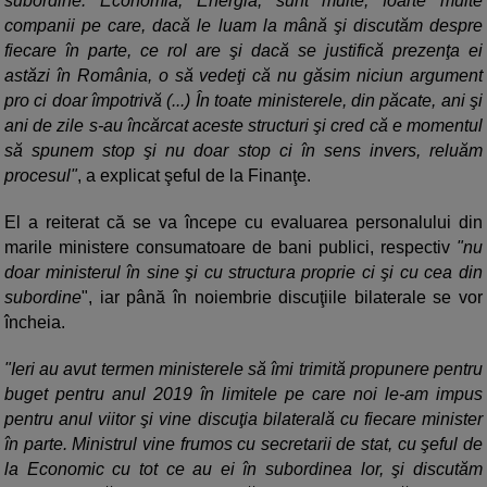
subordine. Economia, Energia, sunt multe, foarte multe
companii pe care, dacă le luam la mână şi discutăm despre
fiecare în parte, ce rol are şi dacă se justifică prezenţa ei
astăzi în România, o să vedeţi că nu găsim niciun argument
pro ci doar împotrivă (...) În toate ministerele, din păcate, ani şi
ani de zile s-au încărcat aceste structuri şi cred că e momentul
să spunem stop şi nu doar stop ci în sens invers, reluăm
procesul"
, a explicat şeful de la Finanţe.
El a reiterat că se va începe cu evaluarea personalului din
marile ministere consumatoare de bani publici, respectiv
"nu
doar ministerul în sine şi cu structura proprie ci şi cu cea din
subordine
", iar până în noiembrie discuţiile bilaterale se vor
încheia.
"Ieri au avut termen ministerele să îmi trimită propunere pentru
buget pentru anul 2019 în limitele pe care noi le-am impus
pentru anul viitor şi vine discuţia bilaterală cu fiecare minister
în parte. Ministrul vine frumos cu secretarii de stat, cu şeful de
la Economic cu tot ce au ei în subordinea lor, şi discutăm