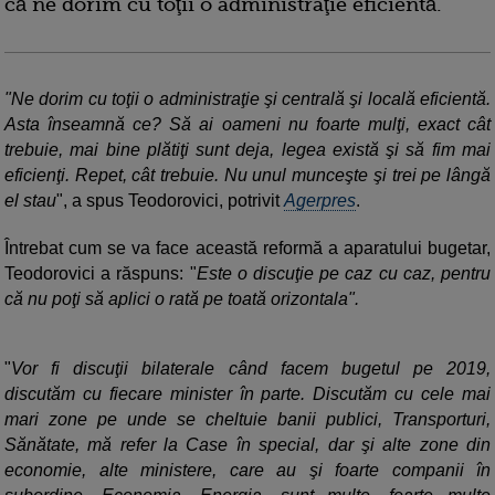
că ne dorim cu toţii o administraţie eficientă.
"Ne dorim cu toţii o administraţie şi centrală şi locală eficientă.
Asta înseamnă ce? Să ai oameni nu foarte mulţi, exact cât
trebuie, mai bine plătiţi sunt deja, legea există şi să fim mai
eficienţi. Repet, cât trebuie. Nu unul munceşte şi trei pe lângă
el stau
", a spus Teodorovici, potrivit
Agerpres
.
Întrebat cum se va face această reformă a aparatului bugetar,
Teodorovici a răspuns: "
Este o discuţie pe caz cu caz, pentru
că nu poţi să aplici o rată pe toată orizontala".
"
Vor fi discuţii bilaterale când facem bugetul pe 2019,
discutăm cu fiecare minister în parte. Discutăm cu cele mai
mari zone pe unde se cheltuie banii publici, Transporturi,
Sănătate, mă refer la Case în special, dar şi alte zone din
economie, alte ministere, care au şi foarte companii în