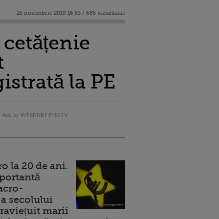
25 noiembrie 2019 16:53 / 685 vizualizari
 cetățenie
t
istrată la PE
Ads by INTERNET PROTV
 la 20 de ani.
portantă
acro-
a secolului
raviețuit marii