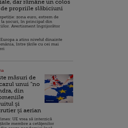
ale, dar rămâne un colos
de propriile slăbiciuni
repetiție: zona euro, extrem de
 la șocuri, în principal din
iilor. Avertisment îngrijorător
Europa a atins nivelul dinainte
omânia, între țările cu cei mai
eri
na
ște măsuri de
 cazul unui ”no
ndra, din
Domeniile
uitul şi
rutier şi aerian
imes: UE vrea să interzică
 țările membre a cetăţenilor