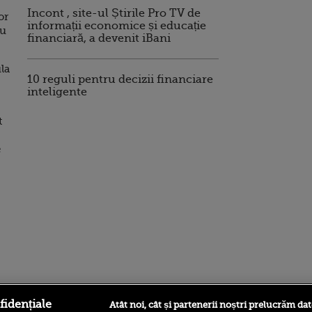
Incont , site-ul Știrile Pro TV de
or
informații economice și educație
nu
financiară, a devenit iBani
la
10 reguli pentru decizii financiare
inteligente
t
e
ro
foodstory.ro
Procinema.ro
fidențiale
Atât noi, cât și partenerii noștri prelucrăm dat