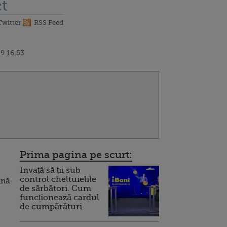
t
Twitter
RSS Feed
9 16:53
Prima pagina pe scurt:
Invață să ții sub
control cheltuielile
ană
de sărbători. Cum
funcționează cardul
de cumpărături