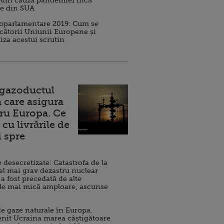
 din cauza pandemiei încă
ve din SUA
roparlamentare 2019: Cum se
cătorii Uniunii Europene și
iza acestui scrutin
 gazoductul
 care asigura
ru Europa. Ce
cu livrările de
i spre
esecretizate: Catastrofa de la
el mai grav dezastru nuclear
 a fost precedată de alte
de mai mică amploare, ascunse
e gaze naturale în Europa.
nit Ucraina marea câștigătoare