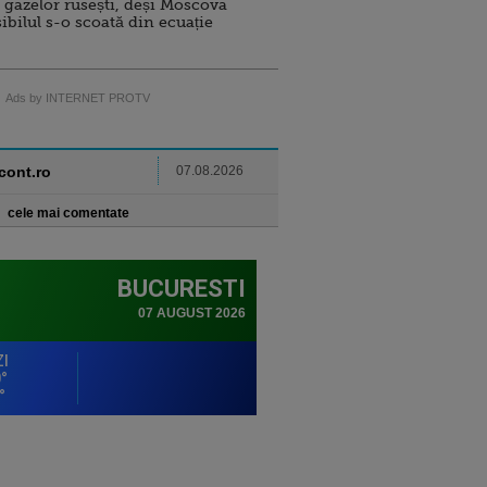
 gazelor rusești, deși Moscova
sibilul s-o scoată din ecuație
Ads by INTERNET PROTV
ncont.ro
07.08.2026
cele mai comentate