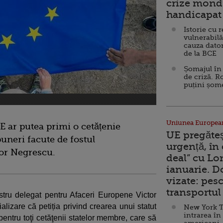
crize mondi
handicapat 
Istorie cu 
vulnerabilă
cauza dator
de la BCE
Șomajul în 
de criză. R
puțini șom
Uniunea Europea
E ar putea primi o cetățenie
UE pregăte
uneri facute de fostul
urgență, în
or Negrescu.
deal” cu Lo
ianuarie. 
vizate: pesc
transportul 
stru delegat pentru Afaceri Europene Victor
lizare că petiția privind crearea unui statut
New York T
intrarea în
entru toţi cetăţenii statelor membre, care să