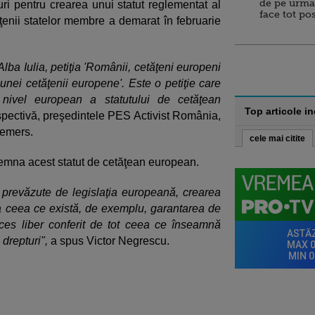
de pe urma
 pentru crearea unui statut reglementat al
face tot po
ăţenii statelor membre a demarat în februarie
 Alba Iulia, petiţia 'Românii, cetăţeni europeni
unei cetăţenii europene'. Este o petiţie care
nivel european a statutului de cetăţean
Top articole i
espectivă, preşedintele PES Activist România,
demers.
cele mai citite
semna acest statut de cetăţean european.
 prevăzute de legislaţia europeană, crearea
a a ceea ce există, de exemplu, garantarea de
es liber conferit de tot ceea ce înseamnă
drepturi",
a spus Victor Negrescu.