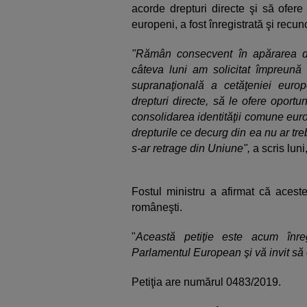
acorde drepturi directe şi să ofere
europeni, a fost înregistrată şi rec
"Rămân consecvent în apărarea dre
câteva luni am solicitat împreun
supranaţională a cetăţeniei euro
drepturi directe, să le ofere oportu
consolidarea identităţii comune eu
drepturile ce decurg din ea nu ar tr
s-ar retrage din Uniune",
a scris lun
Fostul ministru a afirmat că aceste
româneşti.
"
Această petiţie este acum înreg
Parlamentul European şi vă invit să 
Petiţia are numărul 0483/2019.