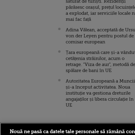
săturat de turiști. Rezidenții
părăsesc orașul, prețul locuințel
a explodat, iar serviciile locale 
mai fac față
Adina Vălean, acceptată de Ursu
von der Leyen pentru postul de
comisar european
Țara europeană care și-a vându
cetățenia străinilor, acum o
retrage. "Viza de aur", metodă d
spălare de bani în UE
Autoritatea Europeană a Muncii
și-a început activitatea. Noua
instituție va gestiona dreturile
angajaților și libera circulație în
UE
Stirileprotv.ro
ilike-it.
Nouă ne pasă ca datele tale personale să rămână con