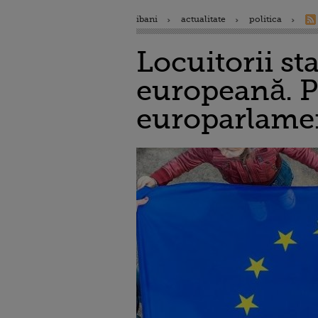
ibani
actualitate
politica
Locuitorii st
europeană. Pet
europarlament