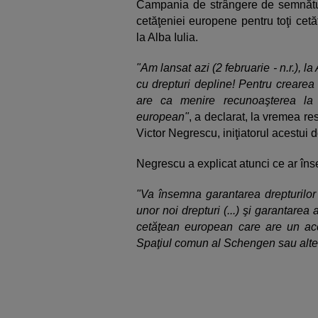
Campania de strângere de semnături
cetăţeniei europene pentru toţi cet
la Alba Iulia.
"Am lansat azi (2 februarie - n.r.), la
cu drepturi depline! Pentru crearea 
are ca menire recunoaşterea la 
european"
, a declarat, la vremea r
Victor Negrescu, iniţiatorul acestui 
Negrescu a explicat atunci ce ar în
"Va însemna garantarea drepturilor
unor noi drepturi (...) şi garantare
cetăţean european care are un acc
Spaţiul comun al Schengen sau alte 