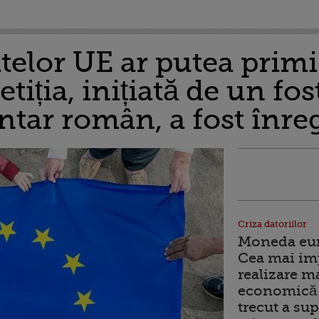
atelor UE ar putea primi
iția, inițiată de un fos
ar român, a fost înreg
Criza datoriilor
Moneda euro
Cea mai im
realizare m
economică 
trecut a sup