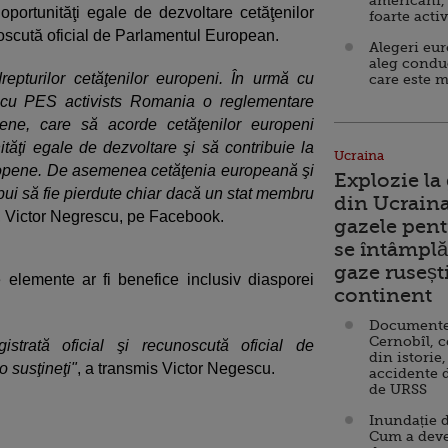
americani,
 oportunităţi egale de dezvoltare cetăţenilor
foarte acti
unoscută oficial de Parlamentul European.
Alegeri eu
aleg condu
pturilor cetăţenilor europeni. În urmă cu
care este m
ă cu PES activists Romania o reglementare
pene, care să acorde cetăţenilor europeni
nităţi egale de dezvoltare şi să contribuie la
Ucraina
ropene. De asemenea cetăţenia europeană şi
Explozie la
ebui să fie pierdute chiar dacă un stat membru
din Ucraina
i, Victor Negrescu, pe Facebook.
gazele pent
se întâmplă 
gaze ruseșt
 elemente ar fi benefice inclusiv diasporei
continent
Documente d
Cernobîl, c
istrată oficial şi recunoscută oficial de
din istorie,
o susţineţi"
, a transmis Victor Negescu.
accidente 
de URSS
Inundație d
Cum a deve