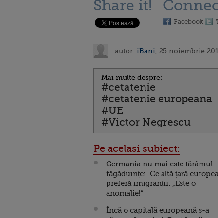
Share it!
Connec
Facebook
autor:
iBani
, 25 noiembrie 201
Mai multe despre:
#cetatenie
#cetatenie europeana
#UE
#Victor Negrescu
Pe acelasi subiect:
Germania nu mai este tărâmul
făgăduinței. Ce altă țară europe
preferă imigranții: „Este o
anomalie!”
Încă o capitală europeană s-a