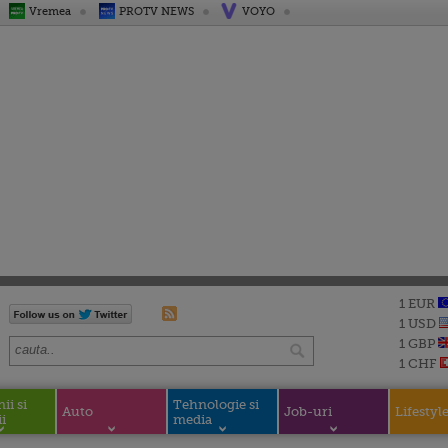
Vremea
PROTV NEWS
VOYO
1 EUR
1 USD
1 GBP
1 CHF
i si
Tehnologie si
Auto
Job-uri
Lifestyl
i
media