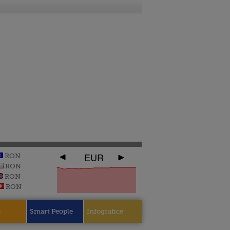
EUR
RON
RON
RON
RON
e
Smart People
Infografice