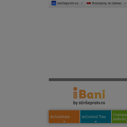
stirileprotv.ro
Romania, te iubesc
Compani
Actualitate
inContul Tau
industri