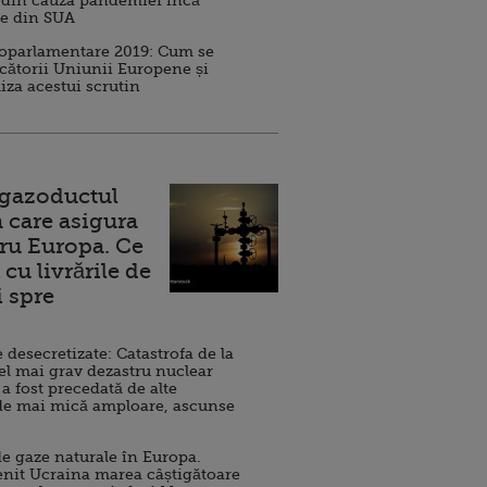
 din cauza pandemiei încă
ve din SUA
roparlamentare 2019: Cum se
cătorii Uniunii Europene și
iza acestui scrutin
 gazoductul
 care asigura
ru Europa. Ce
cu livrările de
i spre
esecretizate: Catastrofa de la
el mai grav dezastru nuclear
 a fost precedată de alte
de mai mică amploare, ascunse
e gaze naturale în Europa.
nit Ucraina marea câștigătoare