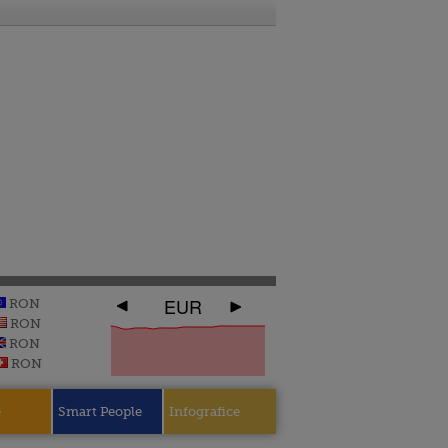
EUR
RON
RON
RON
RON
e
Smart People
Infografice