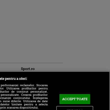
Sport.ro
ele pentru a oferi:
 performanței reclamelor. Stocarea
v. Utilizarea profilurilor pentru
ilurilor de conținut personalizat.
 personalizate. Crearea profilurilor
rmanței conținutului. Înțelegerea
ACCEPT TOATE
Adrian Mihalcea a
n surse diferite. Utilizarea de date
confirmat noul transfer la
 datelor limitate pentru a selecta
ldau din
UTA după remiza cu Rapid!
 prin scanarea dispozitivului.
 și