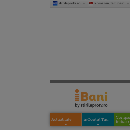
stirileprotv.ro
Romania, te iubesc
Compani
Actualitate
inContul Tau
industri