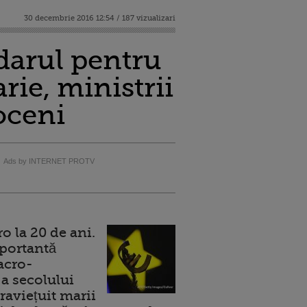
30 decembrie 2016 12:54 / 187 vizualizari
ndarul pentru
rie, ministrii
oceni
Ads by INTERNET PROTV
 la 20 de ani.
portantă
acro-
a secolului
raviețuit marii