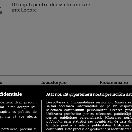
10 reguli pentru decizii financiare
,
inteligente
a
ro
foodstory.ro
Procinema.ro
fidențiale
Atât noi, cât și partenerii noștri prelucrăm dat
ozitivul dvs., precum
Dezvoltarea și îmbunătățirea serviciilor. Măsurarea
și/sau accesarea informațiilor de pe un dispoziti
al. Puteți accepta sau
selectarea conținutului personalizat. Crearea prof
pagina cu politica de
Utilizarea profilurilor pentru selectarea publicității
i și nu vă vor afecta
pentru publicitate personalizată. Măsurarea perfo
publicului prin statistici sau combinații de date di
(P) Descoperă Lumea
limitate pentru a selecta publicitatea. Utilizarea
Nikolaj Coster-Wa
Evenimentelor din România
conținutul. Date precise de geolocație și identificarea
te partenere, precum si
Urzeala Tronurilor