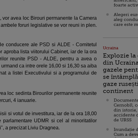
americani,
foarte acti
Alegeri eu
,30, vor avea loc Birouri permanente la Camera
aleg condu
care este m
 ambele foruri legislative se vor reuni in plen.
le de conducere ale PSD si ALDE - Comitetul
Ucraina
r aproba lista viitorului Cabinet, iar de la ora
Explozie la
urilor reunite PSD - ALDE, pentru a avea o
din Ucraina
, urmand ca intre orele 16,00 si 16,30 sa aiba
gazele pent
t a listei Executivului si a programului de
se întâmplă 
gaze ruseșt
continent
vea loc sedinta Birourilor permanente reunite
rcuri, 4 ianuarie.
Documente d
Cernobîl, c
din istorie,
sii si votul de investitura, iar de la ora 18,00
accidente 
de URSS
e parlamentare UDMR si cel al minoritatilor
i", a precizat Liviu Dragnea.
Inundație d
Cum a deve