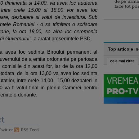
de pe urma
8,00 dimineata si 14,00, va avea loc audierea
face tot po
 Intre orele 15,00 si 18,00 vor avea loc
re, dezbatere si votul de investitura. Sub
intele Romaniei - o sa trimitem o scrisoare
rie, la ora 19,00, sa aiba loc ceremonia
ii Guvernului"
, a aratat presedintele PSD.
Top articole i
va avea loc sedinta Biroului permanent al
Guvernului de a emite ordonante pe perioada
cele mai citite
 comisiile din acest for, iar de la ora 12,00
todata, de la ora 13,00 va avea loc sedinta
tilor, intre orele 14,00 - 15,00 dezbateri in
00 va fi votul final in plenul Camerei pentru
 emite ordonante.
t
Twitter
RSS Feed