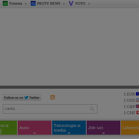
Vremea
PROTV NEWS
VOYO
1 EUR
1 USD
1 GBP
1 CHF
i si
Tehnologie si
Auto
Job-uri
Lifestyl
i
media