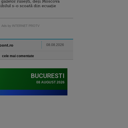
 gazelor rusești, deși Moscova
sibilul s-o scoată din ecuație
Ads by INTERNET PROTV
ncont.ro
08.08.2026
cele mai comentate