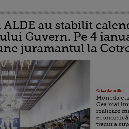
i ALDE au stabilit cale
ului Guvern. Pe 4 ianua
une juramantul la Cotr
Criza datoriilor
Moneda euro
Cea mai im
realizare m
economică 
trecut a sup