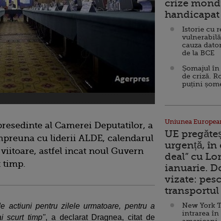
crize mondi
handicapat 
Istorie cu 
vulnerabilă
cauza dator
de la BCE
Șomajul în 
de criză. R
puțini șom
Uniunea Europea
presedinte al Camerei Deputatilor, a
UE pregăte
 impreuna cu liderii ALDE, calendarul
urgență, în
iitoare, astfel incat noul Guvern
deal” cu Lo
t timp.
ianuarie. 
vizate: pesc
transportul 
New York T
e actiuni pentru zilele urmatoare, pentru a
intrarea în
i scurt timp"
, a declarat Dragnea, citat de