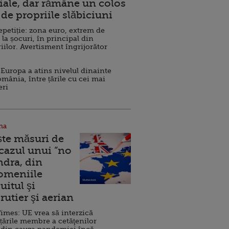
ale, dar rămâne un colos
de propriile slăbiciuni
repetiție: zona euro, extrem de
 la șocuri, în principal din
iilor. Avertisment îngrijorător
Europa a atins nivelul dinainte
omânia, între țările cu cei mai
eri
na
ște măsuri de
 cazul unui ”no
ndra, din
Domeniile
uitul şi
rutier şi aerian
imes: UE vrea să interzică
 țările membre a cetăţenilor