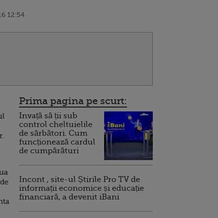
6 12:54
Prima pagina pe scurt:
Invață să ții sub
ul
control cheltuielile
de sărbători. Cum
r.
funcționează cardul
de cumpărături
oua
Incont , site-ul Știrile Pro TV de
 de
informații economice și educație
financiară, a devenit iBani
nta