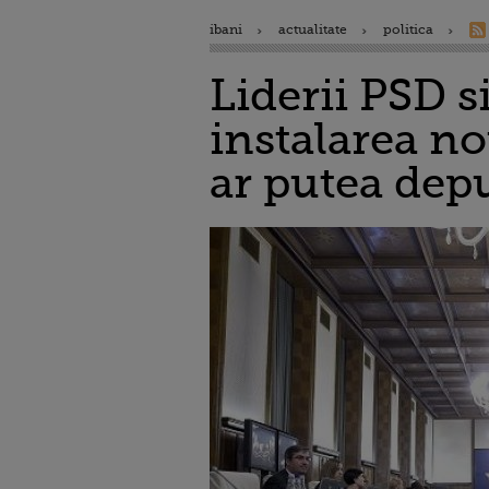
ibani
actualitate
politica
Liderii PSD s
instalarea no
ar putea dep