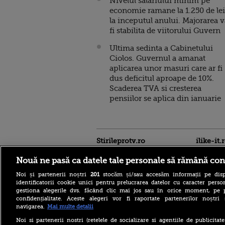
Nivelul salariului minim pe
economie ramane la 1.250 de lei
la inceputul anului. Majorarea v
fi stabilita de viitorului Guvern
Ultima sedinta a Cabinetului
Ciolos. Guvernul a amanat
aplicarea unor masuri care ar fi
dus deficitul aproape de 10%.
Scaderea TVA si cresterea
pensiilor se aplica din ianuarie
Stirileprotv.ro
ilike-it.
Nouă ne pasă ca datele tale personale să rămână con
Noi și partenerii noștri
201
stocăm și/sau accesăm informații pe disp
identificatorii cookie unici pentru prelucrarea datelor cu caracter person
gestiona alegerile dvs. făcând clic mai jos sau în orice moment, pe 
confidențialitate. Aceste alegeri vor fi raportate partenerilor noștr
navigarea.
Mai multe detalii
Descoperire senzațională
lângă Piramida Roșie: Un
Noi si partenerii nostri (retelele de socializare si agentiile de publicita
sistem hidraulic de 4.500