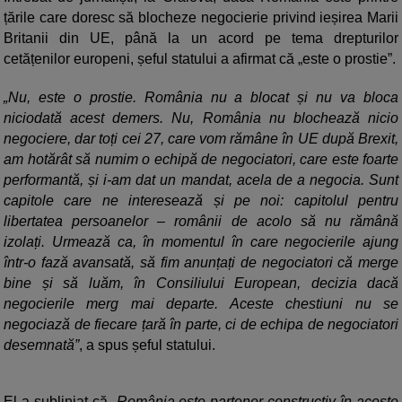
țările care doresc să blocheze negocierie privind ieșirea Marii
Britanii din UE, până la un acord pe tema drepturilor
cetățenilor europeni, șeful statului a afirmat că „este o prostie”.
Nu, este o prostie. România nu a blocat și nu va bloca
niciodată acest demers. Nu, România nu blochează nicio
negociere, dar toți cei 27, care vom rămâne în UE după Brexit,
am hotărât să numim o echipă de negociatori, care este foarte
performantă, și i-am dat un mandat, acela de a negocia. Sunt
capitole care ne interesează și pe noi: capitolul pentru
libertatea persoanelor – românii de acolo să nu rămână
izolați. Urmează ca, în momentul în care negocierile ajung
într-o fază avansată, să fim anunțați de negociatori că merge
bine și să luăm, în Consiliului European, decizia dacă
negocierile merg mai departe. Aceste chestiuni nu se
negociază de fiecare țară în parte, ci de echipa de negociatori
desemnată”
, a spus șeful statului.
El a subliniat că
România este partener constructiv în aceste