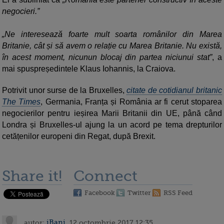
negocieri.”
Ne interesează foarte mult soarta românilor din Marea
Britanie, cât și să avem o relație cu Marea Britanie. Nu există,
în acest moment, nicunun blocaj din partea niciunui stat”
, a
mai spuspreședintele Klaus Iohannis, la Craiova.
Potrivit unor surse de la Bruxelles,
citate de cotidianul britanic
The Times
, Germania, Franța și România ar fi cerut stoparea
negocierilor pentru ieșirea Marii Britanii din UE, până când
Londra și Bruxelles-ul ajung la un acord pe tema drepturilor
cetățenilor europeni din Regat, după Brexit.
Share it!
Connect
Facebook
Twitter
RSS Feed
autor:
iBani
, 12 octombrie 2017 12:35