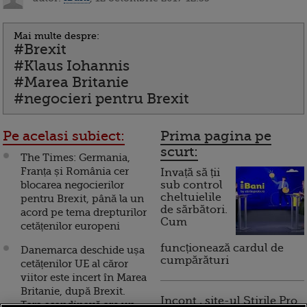
Mai multe despre:
#Brexit
#Klaus Iohannis
#Marea Britanie
#negocieri pentru Brexit
Pe acelasi subiect:
Prima pagina pe
scurt:
The Times: Germania,
Franța și România cer
Invață să ții
blocarea negocierilor
sub control
cheltuielile
pentru Brexit, până la un
de sărbători.
acord pe tema drepturilor
Cum
cetățenilor europeni
funcționează cardul de
Danemarca deschide ușa
cumpărături
cetățenilor UE al căror
viitor este incert în Marea
Britanie, după Brexit.
Incont , site-ul Știrile Pro
Țara scandinavă are un