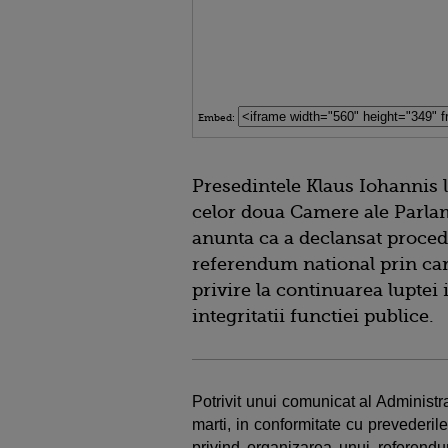
Embed:
Presedintele Klaus Iohannis 
celor doua Camere ale Parlam
anunta ca a declansat proced
referendum national prin car
privire la continuarea luptei
integritatii functiei publice.
Potrivit unui comunicat al Administra
marti, in conformitate cu prevederil
privind organizarea unui referendu