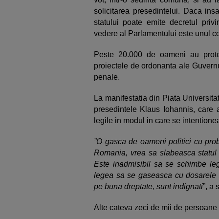
solicitarea presedintelui. Daca ins
statului poate emite decretul priv
vedere al Parlamentului este unul co
Peste 20.000 de oameni au protes
proiectele de ordonanta ale Guvernul
penale.
La manifestatia din Piata Universitat
presedintele Klaus Iohannis, care 
legile in modul in care se intentione
”O gasca de oameni politici cu pro
Romania, vrea sa slabeasca statul 
Este inadmisibil sa se schimbe legis
legea sa se gaseasca cu dosarele c
pe buna dreptate, sunt indignati
”, a
Alte cateva zeci de mii de persoane 