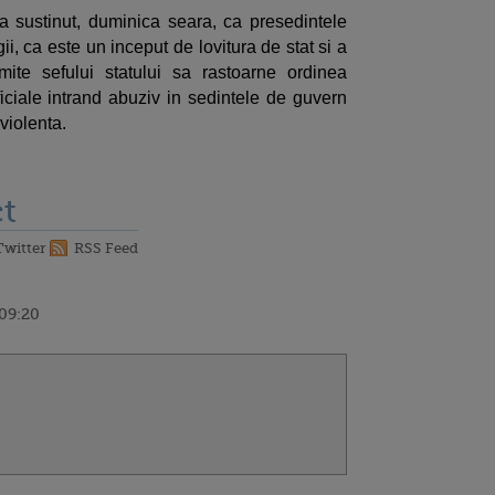
 sustinut, duminica seara, ca presedintele
ii, ca este un inceput de lovitura de stat si a
ite sefului statului sa rastoarne ordinea
oficiale intrand abuziv in sedintele de guvern
violenta.
t
Twitter
RSS Feed
 09:20