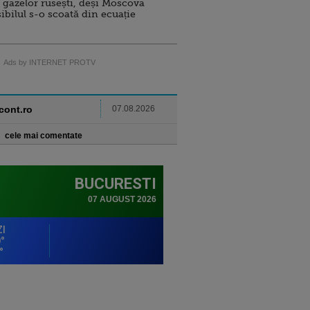
 gazelor rusești, deși Moscova
sibilul s-o scoată din ecuație
Ads by INTERNET PROTV
ncont.ro
07.08.2026
cele mai comentate