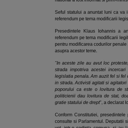
Seful statului a anuntat luni ca va
referendum pe tema modificarii legisl
Presedintele Klaus Iohannis a anu
referendum pe tema modificarii legilo
pentru modificarea codurilor penale s
asupra acestor teme.
"In aceste zile au avut loc proteste
strada impotriva acestei incercar
legislatia penala. Am auzit fel si fe
in strada. Activisti agitati si agitato
poporului ca este o lovitura de st
politicienii dau lovitura de stat, d
gratie statului de drept
", a declarat 
Conform Constitutiei, presedintele
consulte si Parlamentul. Deputatii s
vot, intr-o sedinta comuna, si au l