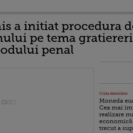
s a initiat procedura 
lui pe tema gratiererii
Codului penal
Criza datoriilor
Moneda euro
Cea mai im
realizare m
economică 
trecut a sup