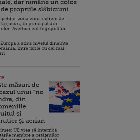
ale, dar rămâne un colos
de propriile slăbiciuni
repetiție: zona euro, extrem de
 la șocuri, în principal din
iilor. Avertisment îngrijorător
Europa a atins nivelul dinainte
omânia, între țările cu cei mai
eri
na
ște măsuri de
 cazul unui ”no
ndra, din
Domeniile
uitul şi
rutier şi aerian
imes: UE vrea să interzică
 țările membre a cetăţenilor