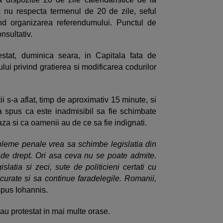
a nu respecta termenul de 20 de zile, seful
ind organizarea referendumului. Punctul de
nsultativ.
tat, duminica seara, in Capitala fata de
ui privind gratierea si modificarea codurilor
ii s-a aflat, timp de aproximativ 15 minute, si
a spus ca este inadmisibil sa fie schimbate
aza si ca oamenii au de ce sa fie indignati.
bleme penale vrea sa schimbe legislatia din
de drept. Ori asa ceva nu se poate admite.
latia si zeci, sute de politicieni certati cu
urate si sa continue faradelegile. Romanii,
 spus Iohannis.
au protestat in mai multe orase.