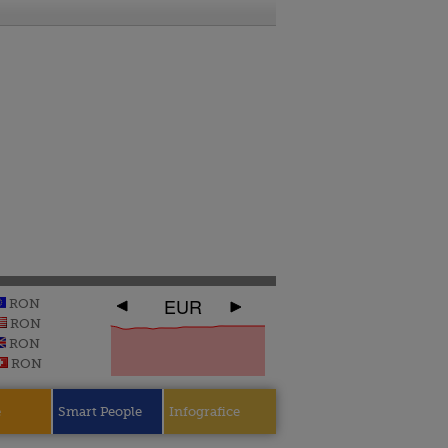
EUR
RON
RON
RON
RON
e
Smart People
Infografice