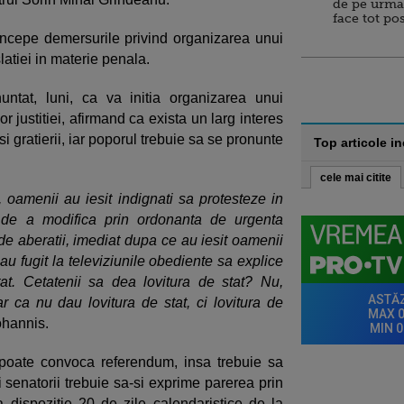
de pe urma
face tot po
 incepe demersurile privind organizarea unui
atiei in materie penala.
ntat, luni, ca va initia organizarea unui
r justitiei, afirmand ca exista un larg interes
i gratierii, iar poporul trebuie sa se pronunte
Top articole i
cele mai citite
, oamenii au iesit indignati sa protesteze in
i de a modifica prin ordonanta de urgenta
l de aberatii, imediat dupa ce au iesit oamenii
ri au fugit la televiziunile obediente sa explice
at. Cetatenii sa dea lovitura de stat? Nu,
oar ca nu dau lovitura de stat, ci lovitura de
Iohannis.
 poate convoca referendum, insa trebuie sa
i senatorii trebuie sa-si exprime parerea prin
a dispozitie 20 de zile calendaristice de la