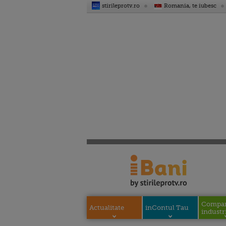
stirileprotv.ro
Romania, te iubesc
Compani
Actualitate
inContul Tau
industri