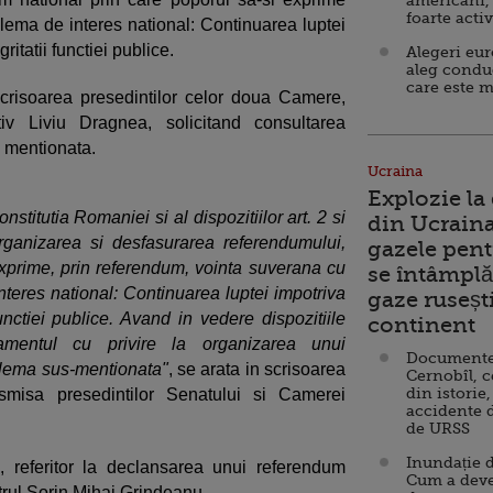
americani,
foarte acti
blema de interes national: Continuarea luptei
ritatii functiei publice.
Alegeri eu
aleg condu
care este m
crisoarea presedintilor celor doua Camere,
iv Liviu Dragnea, solicitand consultarea
a mentionata.
Ucraina
Explozie la
onstitutia Romaniei si al dispozitiilor art. 2 si
din Ucraina
rganizarea si desfasurarea referendumului,
gazele pent
exprime, prin referendum, vointa suverana cu
se întâmplă 
nteres national: Continuarea luptei impotriva
gaze ruseșt
functiei publice. Avand in vedere dispozitiile
continent
lamentul cu privire la organizarea unui
Documente d
oblema sus-mentionata"
, se arata in scrisoarea
Cernobîl, c
din istorie,
nsmisa presedintilor Senatului si Camerei
accidente 
de URSS
Inundație d
le, referitor la declansarea unui referendum
Cum a deve
strul Sorin Mihai Grindeanu.