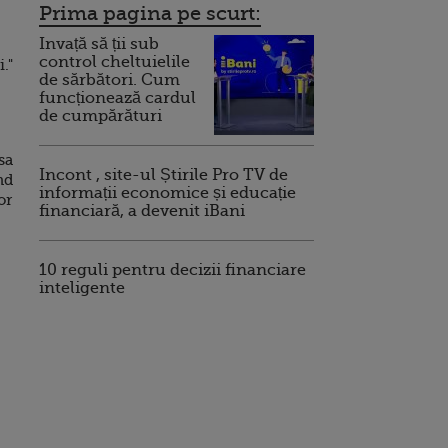
Prima pagina pe scurt:
Invață să ții sub
control cheltuielile
."
de sărbători. Cum
funcționează cardul
de cumpărături
sa
Incont , site-ul Știrile Pro TV de
nd
informații economice și educație
or
financiară, a devenit iBani
10 reguli pentru decizii financiare
inteligente