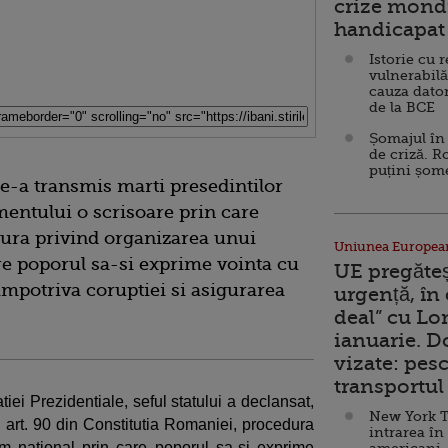
crize mondi
handicapat 
Istorie cu 
vulnerabilă
cauza dator
de la BCE
Șomajul în 
de criză. R
puțini șom
le-a transmis marti presedintilor
entului o scrisoare prin care
ura privind organizarea unui
Uniunea Europea
e poporul sa-si exprime vointa cu
UE pregăte
 impotriva coruptiei si asigurarea
urgență, în
deal” cu Lo
ianuarie. 
vizate: pesc
transportul 
tiei Prezidentiale, seful statului a declansat,
New York T
e art. 90 din Constitutia Romaniei, procedura
intrarea în
m national prin care poporul sa-si exprime