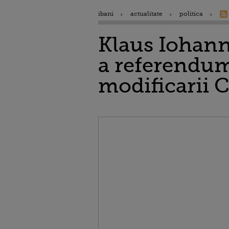
ibani
actualitate
politica
Klaus Iohanni
a referendumu
modificarii 