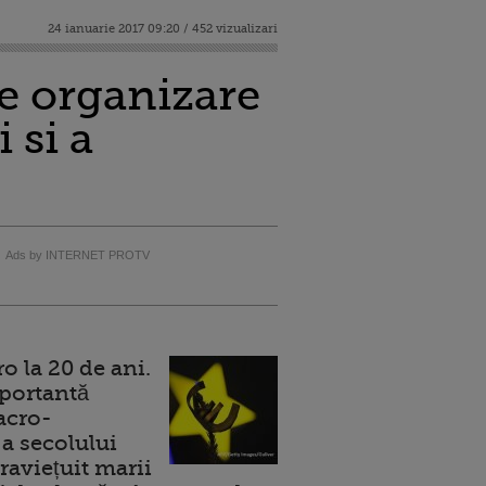
24 ianuarie 2017 09:20 / 452 vizualizari
de organizare
 si a
Ads by INTERNET PROTV
 la 20 de ani.
portantă
acro-
a secolului
raviețuit marii