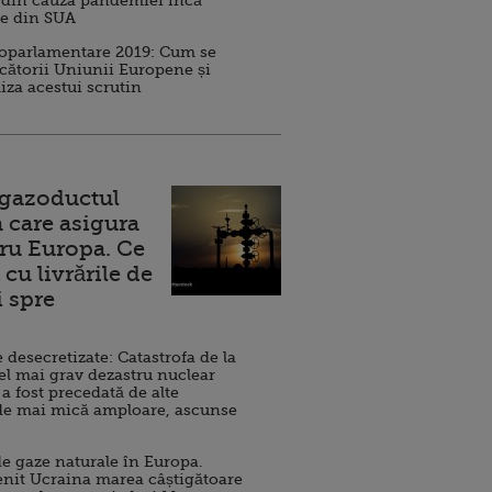
 din cauza pandemiei încă
ve din SUA
roparlamentare 2019: Cum se
cătorii Uniunii Europene și
iza acestui scrutin
 gazoductul
 care asigura
ru Europa. Ce
cu livrările de
i spre
esecretizate: Catastrofa de la
el mai grav dezastru nuclear
 a fost precedată de alte
de mai mică amploare, ascunse
e gaze naturale în Europa.
nit Ucraina marea câștigătoare