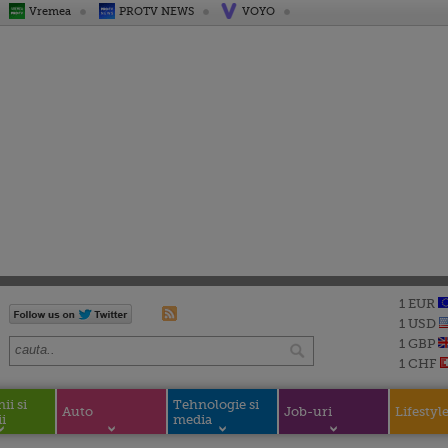
Vremea
PROTV NEWS
VOYO
1 EUR
1 USD
1 GBP
1 CHF
i si
Tehnologie si
Auto
Job-uri
Lifestyl
i
media