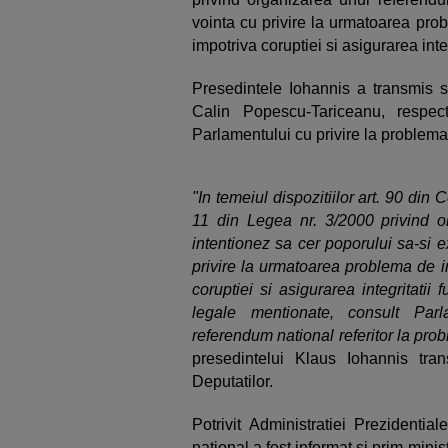
vointa cu privire la urmatoarea pro
impotriva coruptiei si asigurarea integ
Presedintele Iohannis a transmis s
Calin Popescu-Tariceanu, respect
Parlamentului cu privire la problem
"In temeiul dispozitiilor art. 90 din C
11 din Legea nr. 3/2000 privind o
intentionez sa cer poporului sa-si 
privire la urmatoarea problema de i
coruptiei si asigurarea integritatii 
legale mentionate, consult Par
referendum national referitor la pr
presedintelui Klaus Iohannis tra
Deputatilor.
Potrivit Administratiei Prezidentia
national a fost informat si prim-mini