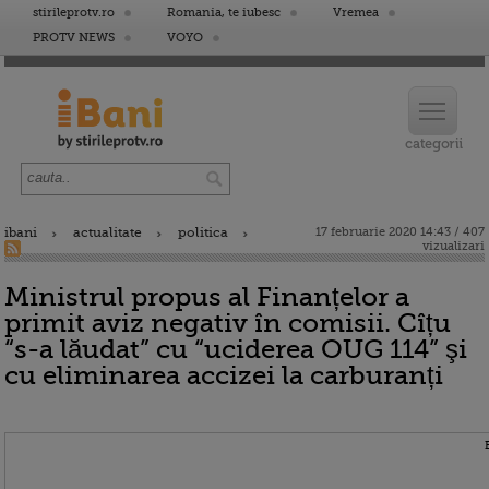
stirileprotv.ro
Romania, te iubesc
Vremea
PROTV NEWS
VOYO
ibani
actualitate
politica
17 februarie 2020 14:43 / 407
vizualizari
Ministrul propus al Finanțelor a
primit aviz negativ în comisii. Cîțu
“s-a lăudat” cu “uciderea OUG 114” şi
cu eliminarea accizei la carburanți