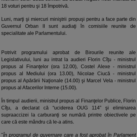
18 voturi pentru şi 18 împotrivă.
Luni, marţi şi miercuri miniştrii propuşi pentru a face parte din
Guvernul Orban II sunt audiaţi în comisiile reunite de
specialitate ale Parlamentului.
Potrivit programului aprobat de Birourile reunite ale
Legislativului, luni au intrat la audieri Florin Cîţu - ministrul
propus al Finanţelor (ora 12.00), Costel Alexe - ministrul
propus al Mediului (ora 13.00), Nicolae Ciucă - ministrul
propus al Apărării Naţionale (14.00) şi Marcel Vela - ministrul
propus al Afacerilor Interne (15.00).
În timpul audierii, ministrul propus al Finanţelor Publice, Florin
Cîţu, a declarat că “uciderea OUG 114” şi eliminarea
supraaccizei la carburanţi se numără printre obiectivele pe
care că este mândru că le-a atins.
"
În programul de guvernare care a fost aprobat în Parlament