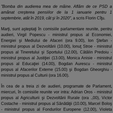
”Bomba din audierea mea de mâine. Aflăm de ce PSD a
amânat creşterea pensiilor de la 1 ianuarie pentru 1
septembrie, atât în 2019, cât şi în 2020”
, a scris Florin Cîţu.
Marţi, sunt aşteptaţi în comisiile parlamentare reunite, pentru
audieri, Virgil Popescu - ministrul propus al Economiei,
Energiei şi Mediului de Afaceri (ora 9.00), Ion Ştefan -
ministrul propus al Dezvoltării (10.00), Ionuţ Stroe - ministrul
propus al Tineretului şi Sportului (12.00), Cătălin Predoiu -
ministrul propus al Justiţiei (13.00), Monica Anisie - ministrul
propus al Educaţiei (14.00), Bogdan Aurescu - ministrul
propus al Afacerilor Externe (15.00) şi Bogdan Gheorghiu -
ministrul propus al Culturii (ora 16.00).
În cea de a treia zi de audieri, programate de Parlament,
miercuri, în comisiile reunite vor intra: Adrian Oros - ministrul
propus al Agriculturii şi Dezvoltării Rurale (ora .,00), Victor
Costache - ministrul propus al Sănătăţii (10.00), Marcel Boloş
- ministrul propus al Fondurilor Europene (12.00), Violeta