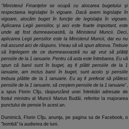
"Ministerul Finanţelor se ocupă cu alocarea bugetului şi
respectarea legislaţiei în vigoare. Dacă avem legislaţie în
vigoare, alocăm buget în funcţie de legislaţia în vigoare.
Aplicarea Legii pensiilor, şi aici este foarte important, este
unde aţi fost dumneavoastră, la Ministerul Muncii. Deci,
aplicarea Legii pensiilor este la Ministerul Muncii, dar eu nu
mă ascund aici de răspuns. Vreau să vă spun altceva. Trebuie
să înţelegem de ce dumneavoastră nu aţi vrut să plătiţi
pensiile de la 1 ianuarie. Pentru că asta este întrebarea. Eu vă
spun că banii sunt în buget, aş fi plătit pensiile de la 1
ianuarie, am inclus banii în buget, sunt acolo şi pensiile
trebuia plătite de la 1 ianuarie. Eu aş fi preferat să plătesc
pensiile de la 1 ianuarie, să creştem pensiile de la 1 ianuarie
",
a spus Florin Cîţu, răspunzând unei întrebări adresate de
fostul ministru al Muncii Marius Budăi, referitor la majorarea
punctului de pensie în acest an.
Duminică, Florin Cîţu, anunţa, pe pagina sa de Facebook, o
”bombă” la audierea de luni.