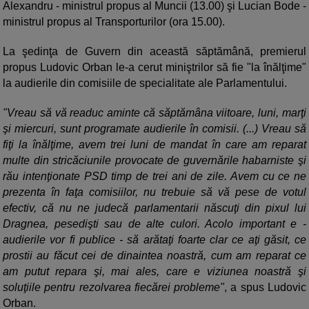
Alexandru - ministrul propus al Muncii (13.00) şi Lucian Bode -
ministrul propus al Transporturilor (ora 15.00).
La şedinţa de Guvern din această săptămână, premierul
propus Ludovic Orban le-a cerut miniştrilor să fie "la înălţime"
la audierile din comisiile de specialitate ale Parlamentului.
"Vreau să vă readuc aminte că săptămâna viitoare, luni, marţi
şi miercuri, sunt programate audierile în comisii. (...) Vreau să
fiţi la înălţime, avem trei luni de mandat în care am reparat
multe din stricăciunile provocate de guvernările habarniste şi
rău intenţionate PSD timp de trei ani de zile. Avem cu ce ne
prezenta în faţa comisiilor, nu trebuie să vă pese de votul
efectiv, că nu ne judecă parlamentarii născuţi din pixul lui
Dragnea, pesedişti sau de alte culori. Acolo important e -
audierile vor fi publice - să arătaţi foarte clar ce aţi găsit, ce
prostii au făcut cei de dinaintea noastră, cum am reparat ce
am putut repara şi, mai ales, care e viziunea noastră şi
soluţiile pentru rezolvarea fiecărei probleme"
, a spus Ludovic
Orban.