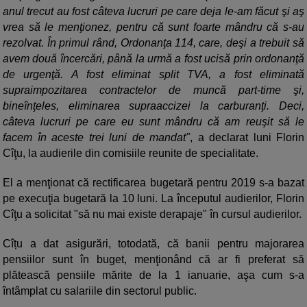
anul trecut au fost câteva lucruri pe care deja le-am făcut şi aş
vrea să le menţionez, pentru că sunt foarte mândru că s-au
rezolvat. În primul rând, Ordonanţa 114, care, deşi a trebuit să
avem două încercări, până la urmă a fost ucisă prin ordonanţă
de urgenţă. A fost eliminat split TVA, a fost eliminată
supraimpozitarea contractelor de muncă part-time şi,
bineînţeles, eliminarea supraaccizei la carburanţi. Deci,
câteva lucruri pe care eu sunt mândru că am reuşit să le
facem în aceste trei luni de mandat"
, a declarat luni Florin
Cîţu, la audierile din comisiile reunite de specialitate.
El a menţionat că rectificarea bugetară pentru 2019 s-a bazat
pe execuţia bugetară la 10 luni. La începutul audierilor, Florin
Cîţu a solicitat "să nu mai existe derapaje" în cursul audierilor.
Cîțu a dat asigurări, totodată, că banii pentru majorarea
pensiilor sunt în buget, menţionând că ar fi preferat să
plătească pensiile mărite de la 1 ianuarie, aşa cum s-a
întâmplat cu salariile din sectorul public.