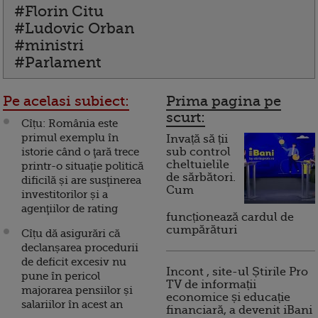
#Florin Citu
#Ludovic Orban
#ministri
#Parlament
Pe acelasi subiect:
Prima pagina pe
scurt:
Cîțu: România este
primul exemplu în
Invață să ții
istorie când o ţară trece
sub control
cheltuielile
printr-o situaţie politică
de sărbători.
dificilă și are susţinerea
Cum
investitorilor și a
agenţiilor de rating
funcționează cardul de
cumpărături
Cîțu dă asigurări că
declanșarea procedurii
de deficit excesiv nu
Incont , site-ul Știrile Pro
pune în pericol
TV de informații
majorarea pensiilor și
economice și educație
salariilor în acest an
financiară, a devenit iBani