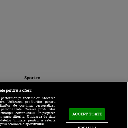
Sport.ro
ele pentru a oferi:
 performanței reclamelor. Stocarea
v. Utilizarea profilurilor pentru
ilurilor de conținut personalizat.
 personalizate. Crearea profilurilor
rmanței conținutului. Înțelegerea
ACCEPT TOATE
Unde vedeți UTA peste
n surse diferite. Utilizarea de date
cinci ani?” Răspunsul lui
 datelor limitate pentru a selecta
ldau din
Alexandru Meszar
 prin scanarea dispozitivului.
 și