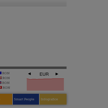
EUR
RON
RON
RON
RON
e
Smart People
Infografice