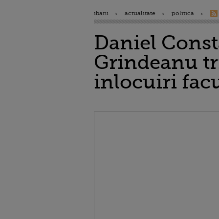
ibani
actualitate
politica
Daniel Const
Grindeanu tr
inlocuiri fa