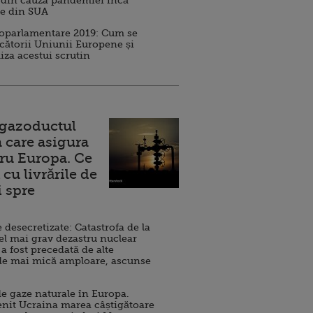
 din cauza pandemiei încă
ve din SUA
roparlamentare 2019: Cum se
cătorii Uniunii Europene și
iza acestui scrutin
 gazoductul
 care asigura
ru Europa. Ce
cu livrările de
i spre
esecretizate: Catastrofa de la
el mai grav dezastru nuclear
 a fost precedată de alte
de mai mică amploare, ascunse
e gaze naturale în Europa.
nit Ucraina marea câștigătoare