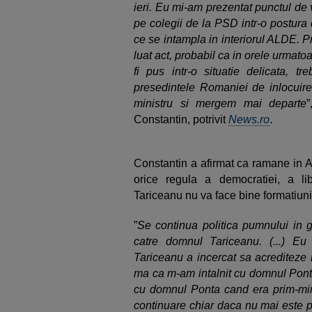
ieri. Eu mi-am prezentat punctul de
pe colegii de la PSD intr-o postura 
ce se intampla in interiorul ALDE. 
luat act, probabil ca in orele urmat
fi pus intr-o situatie delicata, 
presedintele Romaniei de inlocuire
ministru si mergem mai departe
Constantin, potrivit
News.ro
.
Constantin a afirmat ca ramane in 
orice regula a democratiei, a li
Tariceanu nu va face bine formatiunii
”
Se continua politica pumnului in gu
catre domnul Tariceanu. (...) E
Tariceanu a incercat sa acrediteze 
ma ca m-am intalnit cu domnul Ponta
cu domnul Ponta cand era prim-min
continuare chiar daca nu mai este 