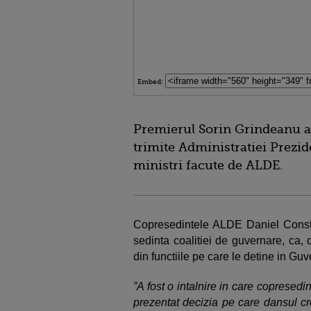
Embed:
Premierul Sorin Grindeanu a a
trimite Administratiei Prezid
ministri facute de ALDE.
Copresedintele ALDE Daniel Constan
sedinta coalitiei de guvernare, ca, ce
din functiile pe care le detine in Guv
”A fost o intalnire in care copresed
prezentat decizia pe care dansul cre