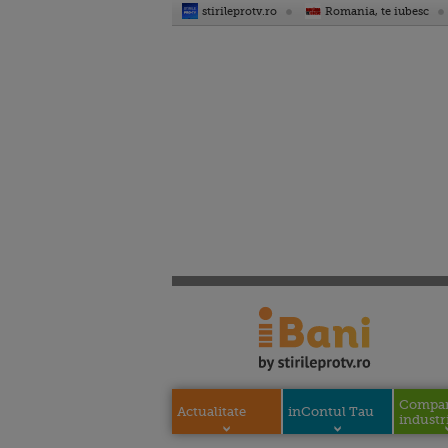
stirileprotv.ro
Romania, te iubesc
Compani
Actualitate
inContul Tau
industri