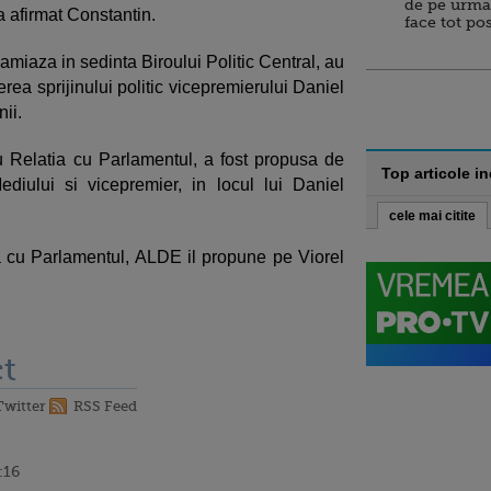
de pe urma
 a afirmat Constantin.
face tot po
amiaza in sedinta Biroului Politic Central, au
erea sprijinului politic vicepremierului Daniel
ii.
ru Relatia cu Parlamentul, a fost propusa de
Top articole i
diului si vicepremier, in locul lui Daniel
cele mai citite
ia cu Parlamentul, ALDE il propune pe Viorel
t
Twitter
RSS Feed
:16