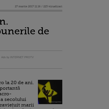
27 martie 2017 11:16 / 223 vizualizari
n.
punerile de
Ads by INTERNET PROTV
 la 20 de ani.
portantă
acro-
a secolului
raviețuit marii