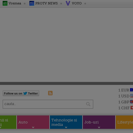
Vremea
PROTV NEWS
VOYO
1 EUR
1 USD
1 GBP
1 CHF
i si
Tehnologie si
Auto
Job-uri
Lifestyl
i
media