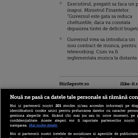
Executivul, pregatit sa faca un 
inapoi. Ministrul Finantelor:
"Guvernul este gata sa reduca
cheltuielile, daca va constata
depasirea tintei de deficit buget
Guvernul vrea sa introduca un
nou contract de munca, pentru
teleworking. Cum va fi
reglementata munca la distanta
Stirileprotv.ro
ilike-it.
Nouă ne pasă ca datele tale personale să rămână con
Noi și partenerii noștri
201
stocăm și/sau accesăm informații pe disp
identificatorii cookie unici pentru prelucrarea datelor cu caracter person
gestiona alegerile dvs. făcând clic mai jos sau în orice moment, pe 
confidențialitate. Aceste alegeri vor fi raportate partenerilor noștr
navigarea.
Mai multe detalii
Noi si partenerii nostri (retelele de socializare si agentiile de publicita
Care este mâncarea