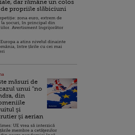
ale, dar rămâne un colos
de propriile slăbiciuni
repetiție: zona euro, extrem de
 la șocuri, în principal din
iilor. Avertisment îngrijorător
Europa a atins nivelul dinainte
omânia, între țările cu cei mai
eri
na
ște măsuri de
 cazul unui ”no
ndra, din
Domeniile
uitul şi
rutier şi aerian
imes: UE vrea să interzică
 țările membre a cetăţenilor