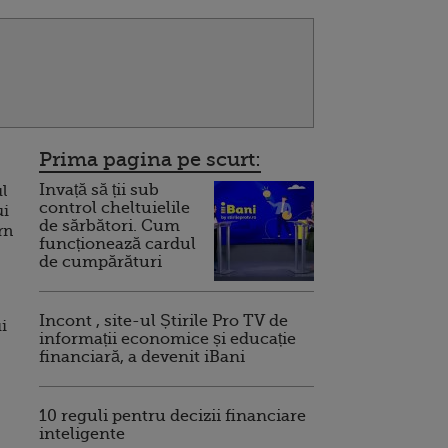
Prima pagina pe scurt:
Invață să ții sub
l
control cheltuielile
ui
de sărbători. Cum
rn
funcționează cardul
de cumpărături
Incont , site-ul Știrile Pro TV de
i
informații economice și educație
financiară, a devenit iBani
10 reguli pentru decizii financiare
inteligente