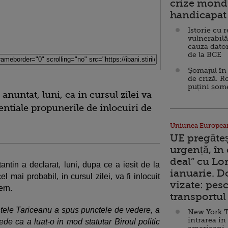
crize mondi
handicapat 
Istorie cu 
vulnerabilă
cauza dator
de la BCE
Șomajul în 
de criză. R
puțini șom
nuntat, luni, ca in cursul zilei va
entiale propunerile de inlocuiri de
Uniunea Europea
UE pregăte
urgență, în
deal” cu Lo
tin a declarat, luni, dupa ce a iesit de la
ianuarie. 
l mai probabil, in cursul zilei, va fi inlocuit
vizate: pesc
ern.
transportul 
intele Tariceanu a spus punctele de vedere, a
New York T
intrarea în
de ca a luat-o in mod statutar Biroul politic