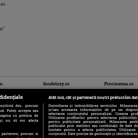
pas
ar"
ro
foodstory.ro
Procinema.ro
fidențiale
Atât noi, cât și partenerii noștri prelucrăm dat
ozitivul dvs., precum
Dezvoltarea și îmbunătățirea serviciilor. Măsurarea
și/sau accesarea informațiilor de pe un dispoziti
al. Puteți accepta sau
selectarea conținutului personalizat. Crearea prof
pagina cu politica de
Utilizarea profilurilor pentru selectarea publicității
i și nu vă vor afecta
pentru publicitate personalizată. Măsurarea perfo
publicului prin statistici sau combinații de date di
(P) Descoperă Lumea
limitate pentru a selecta publicitatea. Utilizarea
Nikolaj Coster-Wa
Evenimentelor din România
conținutul. Date precise de geolocație și identificarea
te partenere, precum si
Urzeala Tronurilor
cu Transilvania Events!