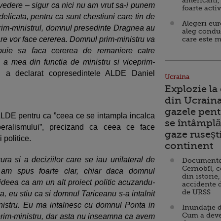
americani,
 vedere – sigur ca nici nu am vrut sa-i punem
foarte acti
delicata, pentru ca sunt chestiuni care tin de
Alegeri eu
Prim-ministrul, domnul presedinte Dragnea au
aleg condu
oare vor face cererea. Domnul prim-ministru va
care este m
trebuie sa faca cererea de remaniere catre
 a mea din functia de ministru si viceprim-
”, a declarat copresedintele ALDE Daniel
Ucraina
Explozie la
din Ucraina
gazele pent
ALDE pentru ca ”ceea ce se intampla incalca
se întâmplă 
beralismului”, precizand ca ceea ce face
gaze ruseșt
 politice.
continent
ra si a deciziilor care se iau unilateral de
Documente d
Cernobîl, c
u am spus foarte clar, chiar daca domnul
din istorie,
ideea ca am un alt proiect politic acuzandu-
accidente 
de URSS
, eu stiu ca si domnul Tariceanu s-a intalnit
istru. Eu ma intalnesc cu domnul Ponta in
Inundație d
Cum a deve
prim-ministru, dar asta nu inseamna ca avem