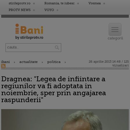
stirileprotv.ro
Romania, te iubesc
Vremea
PROTV NEWS
VOYO
ibani
actualitate
politica
26 aprilie 2013 14:48 / 125
vizualizari
Dragnea: "Legea de infiintare a
regiunilor va fi adoptata in
noiembrie, sper prin angajarea
raspunderii"