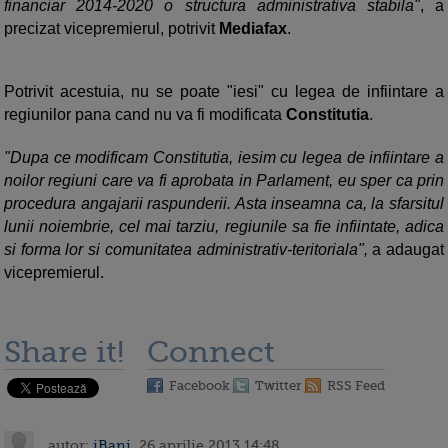
financiar 2014-2020 o structura administrativa stabila"
, a
precizat vicepremierul, potrivit
Mediafax
.
Potrivit acestuia, nu se poate "iesi" cu legea de infiintare a
regiunilor pana cand nu va fi modificata
Constitutia
.
"Dupa ce modificam Constitutia, iesim cu legea de infiintare a
noilor regiuni care va fi aprobata in Parlament, eu sper ca prin
procedura angajarii raspunderii. Asta inseamna ca, la sfarsitul
lunii noiembrie, cel mai tarziu, regiunile sa fie infiintate, adica
si forma lor si comunitatea administrativ-teritoriala",
a adaugat
vicepremierul.
Share it!
Connect
Facebook
Twitter
RSS Feed
autor:
iBani
, 26 aprilie 2013 14:48