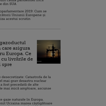
 din cauza pandemiei încă
ve din SUA
roparlamentare 2019: Cum se
cătorii Uniunii Europene și
iza acestui scrutin
 gazoductul
 care asigura
ru Europa. Ce
cu livrările de
i spre
esecretizate: Catastrofa de la
el mai grav dezastru nuclear
 a fost precedată de alte
de mai mică amploare, ascunse
e gaze naturale în Europa.
nit Ucraina marea câștigătoare