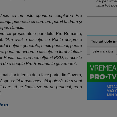
de pe urma
face tot po
 decis că nu este oportună cooptarea Pro
ianță puternică cu care am pornit la drum și
 spus Dăncilă.
 avut cu președintele partidului Pro România,
t:
“Am avut o discuție cu Ponta despre o
Top articole i
rdat noțiuni generale, nimic punctual, pentru
, până nu aveam o discuție în forul statutar
cele mai citite
 lui Ponta, care au nemulțumit PSD, și aceste
nță de a coopta Pro România la guvernare”.
imat clar intenția de a face parte din Guvern,
 răspuns:
“A lansat această ipoteză, de a veni
ii care să se finalizeze cu un protocol, cu o
.
v.ro.