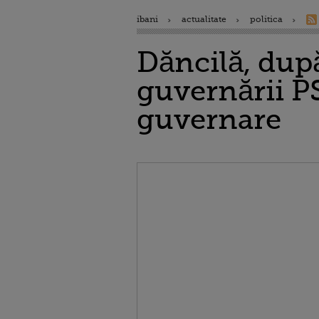
ibani
actualitate
politica
Dăncilă, dup
guvernării P
guvernare