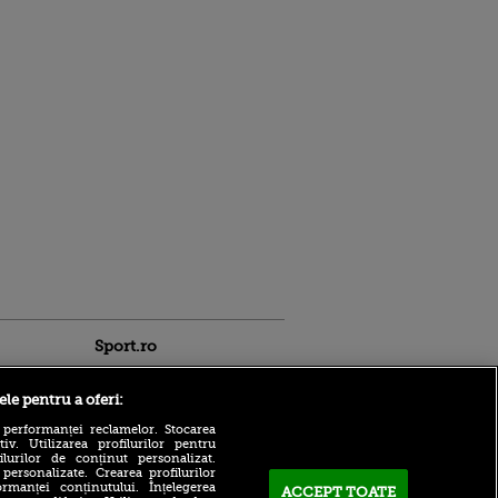
Sport.ro
ele pentru a oferi:
 performanței reclamelor. Stocarea
v. Utilizarea profilurilor pentru
ilurilor de conținut personalizat.
 personalizate. Crearea profilurilor
rmanței conținutului. Înțelegerea
ACCEPT TOATE
Ilie Dumitrescu nu a ezitat!