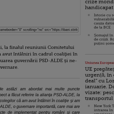
crize mondi
handicapat 
Istorie cu 
vulnerabilă
cauza dator
de la BCE
Șomajul în 
de criză. R
puțini șom
i, la finalul reuniunii Comitetului
avut întâlniri în cadrul coaliţiei în
nuarea guvernării PSD-ALDE și ne-
Uniunea Europea
vernare.
UE pregăte
urgență, în
deal” cu Lo
ianuarie. 
v de astăzi am abordat mai multe puncte
vizate: pesc
ct a făcut referire la alianţa PSD-ALDE, la
transportul 
legilor că am avut întâlniri în coaliţie şi am
New York T
-ALDE, o guvernare importantă, care mai are
intrarea în
iecte de implementat pentru români şi care