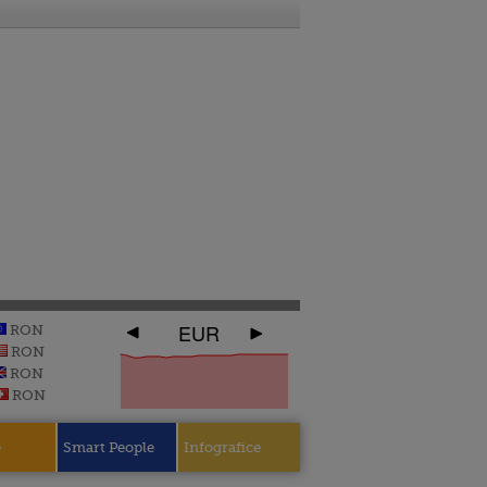
EUR
RON
RON
RON
RON
e
Smart People
Infografice