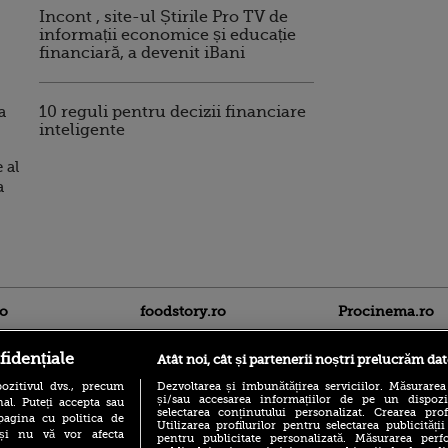
Incont , site-ul Știrile Pro TV de
informații economice și educație
financiară, a devenit iBani
a
10 reguli pentru decizii financiare
inteligente
 al
a
ro
foodstory.ro
Procinema.ro
fidențiale
Atât noi, cât și partenerii noștri prelucrăm dat
ozitivul dvs., precum
Dezvoltarea și îmbunătățirea serviciilor. Măsurarea
și/sau accesarea informațiilor de pe un dispoziti
al. Puteți accepta sau
selectarea conținutului personalizat. Crearea prof
pagina cu politica de
Utilizarea profilurilor pentru selectarea publicității
i și nu vă vor afecta
pentru publicitate personalizată. Măsurarea perfo