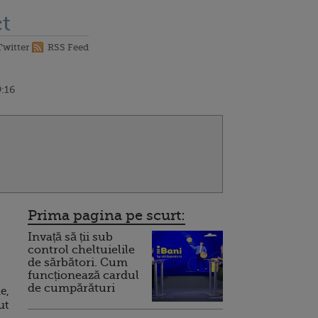
t
Twitter
RSS Feed
9:16
Prima pagina pe scurt:
Invață să ții sub
control cheltuielile
de sărbători. Cum
funcționează cardul
de cumpărături
e,
ut