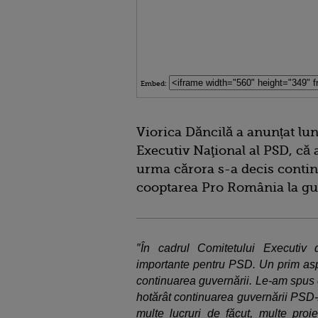
Embed:
Viorica Dăncilă a anunțat lun
Executiv Naţional al PSD, că a 
urma cărora s-a decis conti
cooptarea Pro România la gu
″În cadrul Comitetului Executi
importante pentru PSD. Un prim aspe
continuarea guvernării. Le-am spus co
hotărât continuarea guvernării PSD
multe lucruri de făcut, multe pro