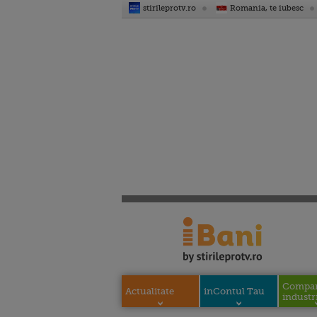
stirileprotv.ro
Romania, te iubesc
Compani
Actualitate
inContul Tau
industri