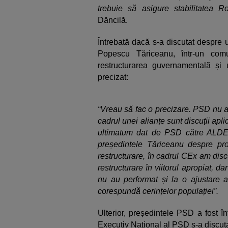
trebuie să asigure stabilitatea R
Dăncilă.
Întrebată dacă s-a discutat despre 
Popescu Tăriceanu, într-un com
restructurarea guvernamentală ș
precizat:
“Vreau să fac o precizare. PSD nu a
cadrul unei alianțe sunt discuții apl
ultimatum dat de PSD către ALD
președintele Tăriceanu despre pr
restructurare, în cadrul CEx am dis
restructurare în viitorul apropiat, d
nu au performat și la o ajustare a
corespundă cerințelor populației”.
Ulterior, președintele PSD a fost î
Executiv Naţional al PSD s-a discut