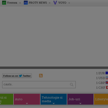
Vremea
PROTV NEWS
VOYO
1 EUR
1 USD
1 GBP
1 CHF
i si
Tehnologie si
Auto
Job-uri
Lifestyl
i
media