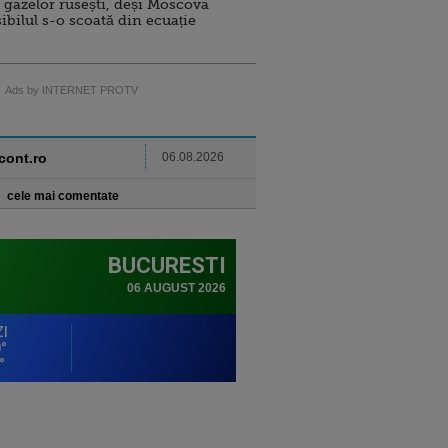
 gazelor rusești, deși Moscova
sibilul s-o scoată din ecuație
Ads by INTERNET PROTV
ncont.ro
06.08.2026
cele mai comentate