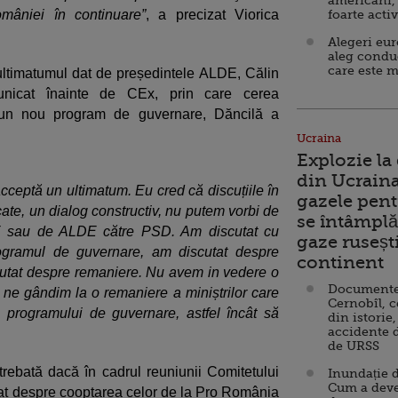
americani,
omâniei în continuare”
, a precizat Viorica
foarte acti
Alegeri eu
aleg condu
care este m
ultimatumul dat de președintele ALDE, Călin
unicat înainte de CEx, prin care cerea
i un nou program de guvernare, Dăncilă a
Ucraina
Explozie la
din Ucraina
cceptă un ultimatum. Eu cred că discuțiile în
gazele pent
icate, un dialog constructiv, nu putem vorbi de
se întâmplă 
E sau de ALDE către PSD. Am discutat cu
gaze ruseșt
ogramul de guvernare, am discutat despre
continent
cutat despre remaniere. Nu avem in vedere o
Documente d
ar ne gândim la o remaniere a miniștrilor care
Cernobîl, c
 programului de guvernare, astfel încât să
din istorie,
accidente 
de URSS
ntrebată dacă în cadrul reuniunii Comitetului
Inundație d
Cum a deve
at despre cooptarea celor de la Pro România