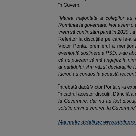
în Guvern.
“Marea majoritate a colegilor au
România la guvernare. Noi avem o al
vrem să continuăm până în 2020”, a
Referitor la discuțiile pe care le-a
Victor Ponta, premierul a menționa
eventuală susținere a PSD, s-au abo
că nu puteam să mă angajez la nimic
al partidului. Am văzut declarațiile
lucruri au condus la această retice
Întrebată dacă Victor Ponta și-a expr
în cadrul acestor discuții, Dăncilă a
la Guvernare, dar nu au fost discuț
soluție privind venirea la Guvernare”
Mai multe detalii pe www.stirileprot