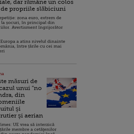
ale, dar rămâne un colos
de propriile slăbiciuni
repetiție: zona euro, extrem de
 la șocuri, în principal din
iilor. Avertisment îngrijorător
Europa a atins nivelul dinainte
omânia, între țările cu cei mai
eri
na
ște măsuri de
 cazul unui ”no
ndra, din
Domeniile
uitul şi
rutier şi aerian
imes: UE vrea să interzică
 țările membre a cetăţenilor