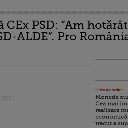
ă CEx PSD: “Am hotărât
SD-ALDE”. Pro România 
Criza datoriilor
Moneda euro
Cea mai im
realizare m
economică 
trecut a sup