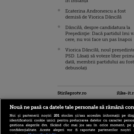
în instanță
Ecaterina Andronescu a fost
demisă de Viorica Dăncilă
Dăncilă, despre candidatura la
Preşedinţie: Dacă partidul îmi v
cere, nu voi face un pas înapoi
Viorica Dăncilă, noul președinte
PSD. Lăsați să voteze liber prim
dată, membrii partidului au fost
debusolați
Stirileprotv.ro
ilike-it.
Nouă ne pasă ca datele tale personale să rămână con
Noi și partenerii noștri
201
stocăm și/sau accesăm informații pe disp
identificatorii cookie unici pentru prelucrarea datelor cu caracter person
gestiona alegerile dvs. făcând clic mai jos sau în orice moment, pe 
confidențialitate. Aceste alegeri vor fi raportate partenerilor noștr