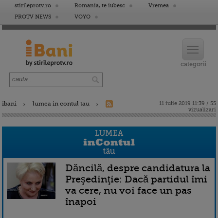
stirileprotv.ro
Romania, te iubesc
Vremea
PROTV NEWS
VOYO
ibani
lumea in contul tau
11 iulie 2019 11:39 / 55
vizualizari
Dăncilă, despre candidatura la
Preşedinţie: Dacă partidul îmi
va cere, nu voi face un pas
înapoi