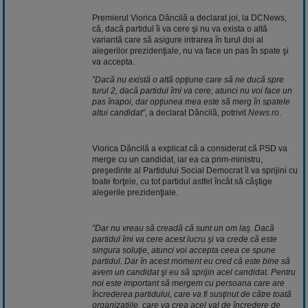
Premierul Viorica Dăncilă a declarat joi, la DCNews,
că, dacă partidul îi va cere şi nu va exista o altă
variantă care să asigure intrarea în turul doi al
alegerilor prezidenţiale, nu va face un pas în spate şi
va accepta.
”Dacă nu există o altă opţiune care să ne ducă spre
turul 2, dacă partidul îmi va cere, atunci nu voi face un
pas înapoi, dar opţiunea mea este să merg în spatele
altui candidat”
, a declarat Dăncilă, potrivit
News.ro
.
Viorica Dăncilă a explicat că a considerat că PSD va
merge cu un candidat, iar ea ca prim-ministru,
preşedinte al Partidului Social Democrat îl va sprijini cu
toate forţele, cu tot partidul astfel încât să câştige
alegerile prezidenţiale.
”Dar nu vreau să creadă că sunt un om laş. Dacă
partidul îmi va cere acest lucru şi va crede că este
singura soluţie, atunci voi accepta ceea ce spune
partidul. Dar în acest moment eu cred că este bine să
avem un candidat şi eu să sprijin acel candidat. Pentru
noi este important să mergem cu persoana care are
încrederea partidului, care va fi susţinut de către toată
organizaţiile, care va crea acel val de încredere de