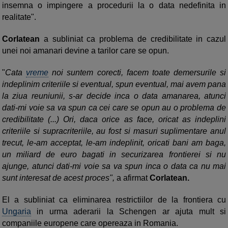
insemna o impingere a procedurii la o data nedefinita in
realitate".
Corlatean
a subliniat ca problema de credibilitate in cazul
unei noi amanari devine a tarilor care se opun.
"
Cata
vreme
noi suntem corecti, facem toate demersurile si
indeplinim criteriile si eventual, spun eventual, mai avem pana
la ziua reuniunii, s-ar decide inca o data amanarea, atunci
dati-mi voie sa va spun ca cei care se opun au o problema de
credibilitate (...) Ori, daca orice as face, oricat as indeplini
criteriile si supracriteriile, au fost si masuri suplimentare anul
trecut, le-am acceptat, le-am indeplinit, oricati bani am baga,
un miliard de euro bagati in securizarea frontierei si nu
ajunge, atunci dati-mi voie sa va spun inca o data ca nu mai
sunt interesat de acest proces",
a afirmat
Corlatean.
El a subliniat ca eliminarea restrictiilor de la frontiera cu
Ungaria
in urma aderarii la Schengen ar ajuta mult si
companiile europene care opereaza in Romania.