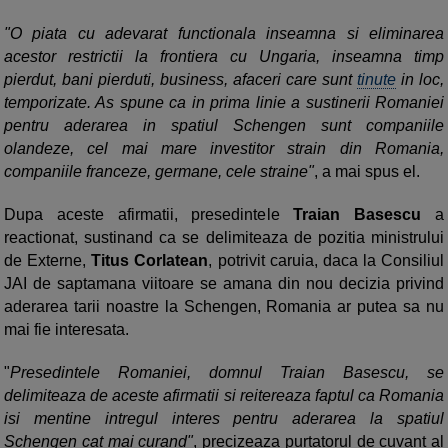
"O piata cu adevarat functionala inseamna si eliminarea
acestor restrictii la frontiera cu Ungaria, inseamna timp
pierdut, bani pierduti, business, afaceri care sunt
tinute
in loc,
temporizate. As spune ca in prima linie a sustinerii Romaniei
pentru aderarea in spatiul Schengen sunt companiile
olandeze, cel mai mare investitor strain din Romania,
companiile franceze, germane, cele straine"
, a mai spus el.
Dupa aceste afirmatii, presedintele
Traian Basescu
a
reactionat, sustinand ca se delimiteaza de pozitia ministrului
de Externe,
Titus Corlatean
, potrivit caruia, daca la Consiliul
JAI de saptamana viitoare se amana din nou decizia privind
aderarea tarii noastre la Schengen, Romania ar putea sa nu
mai fie interesata.
"
Presedintele Romaniei, domnul Traian Basescu, se
delimiteaza de aceste afirmatii si reitereaza faptul ca Romania
isi mentine intregul interes pentru aderarea la spatiul
Schengen cat mai curand"
, precizeaza purtatorul de cuvant al