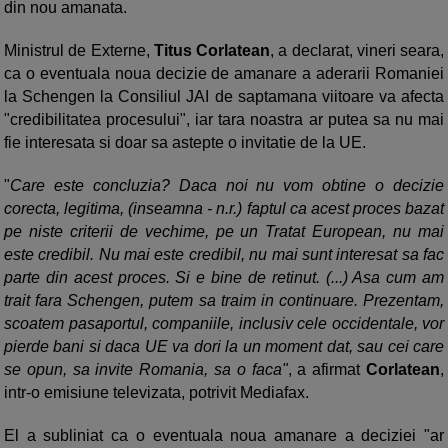
din nou amanata.
Ministrul de Externe,
Titus Corlatean
, a declarat, vineri seara,
ca o eventuala noua decizie de amanare a aderarii Romaniei
la Schengen la Consiliul JAI de saptamana viitoare va afecta
"credibilitatea procesului", iar tara noastra ar putea sa nu mai
fie interesata si doar sa astepte o invitatie de la UE.
"
Care este concluzia? Daca noi nu vom obtine o decizie
corecta, legitima, (inseamna - n.r.) faptul ca acest proces bazat
pe niste criterii de vechime, pe un Tratat European, nu mai
este credibil. Nu mai este credibil, nu mai sunt interesat sa fac
parte din acest proces. Si e bine de retinut. (...) Asa cum am
trait fara Schengen, putem sa traim in continuare. Prezentam,
scoatem pasaportul, companiile, inclusiv cele occidentale, vor
pierde bani si daca UE va dori la un moment dat, sau cei care
se opun, sa invite Romania, sa o faca"
, a afirmat
Corlatean
,
intr-o emisiune televizata, potrivit Mediafax.
El a subliniat ca o eventuala noua amanare a deciziei "ar