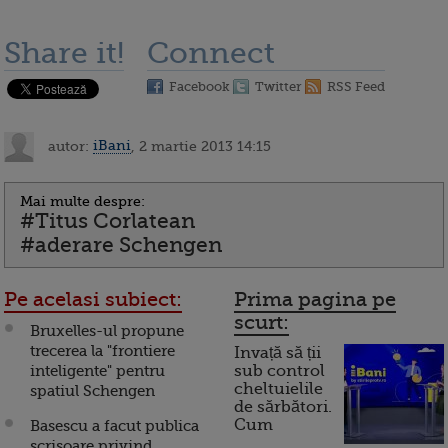
Share it!
Connect
Facebook
Twitter
RSS Feed
autor:
iBani
, 2 martie 2013 14:15
Mai multe despre:
#Titus Corlatean
#aderare Schengen
Pe acelasi subiect:
Prima pagina pe
scurt:
Bruxelles-ul propune
trecerea la "frontiere
Invață să ții
inteligente" pentru
sub control
cheltuielile
spatiul Schengen
de sărbători.
Cum
Basescu a facut publica
scrisoare privind