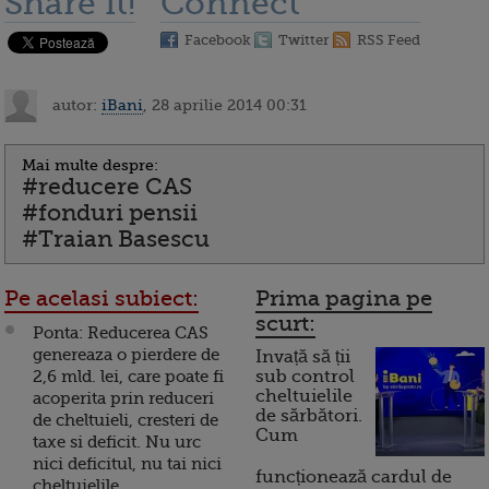
Share it!
Connect
Facebook
Twitter
RSS Feed
autor:
iBani
, 28 aprilie 2014 00:31
Mai multe despre:
#reducere CAS
#fonduri pensii
#Traian Basescu
Pe acelasi subiect:
Prima pagina pe
scurt:
Ponta: Reducerea CAS
genereaza o pierdere de
Invață să ții
2,6 mld. lei, care poate fi
sub control
cheltuielile
acoperita prin reduceri
de sărbători.
de cheltuieli, cresteri de
Cum
taxe si deficit. Nu urc
nici deficitul, nu tai nici
funcționează cardul de
cheltuielile