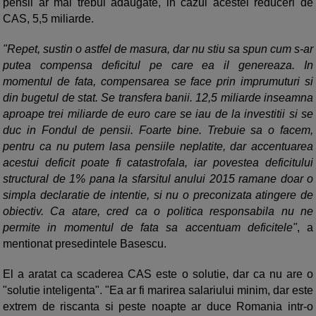
pensii ar mai trebui adaugate, in cazul acestei reduceri de
CAS, 5,5 miliarde.
"Repet, sustin o astfel de masura, dar nu stiu sa spun cum s-ar
putea compensa deficitul pe care ea il genereaza. In
momentul de fata, compensarea se face prin imprumuturi si
din bugetul de stat. Se transfera banii. 12,5 miliarde inseamna
aproape trei miliarde de euro care se iau de la investitii si se
duc in Fondul de pensii. Foarte bine. Trebuie sa o facem,
pentru ca nu putem lasa pensiile neplatite, dar accentuarea
acestui deficit poate fi catastrofala, iar povestea deficitului
structural de 1% pana la sfarsitul anului 2015 ramane doar o
simpla declaratie de intentie, si nu o preconizata atingere de
obiectiv. Ca atare, cred ca o politica responsabila nu ne
permite in momentul de fata sa accentuam deficitele"
, a
mentionat presedintele Basescu.
El a aratat ca scaderea CAS este o solutie, dar ca nu are o
"solutie inteligenta". "Ea ar fi marirea salariului minim, dar este
extrem de riscanta si peste noapte ar duce Romania intr-o