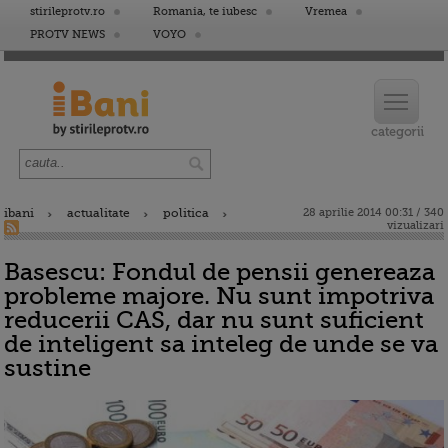
stirileprotv.ro
Romania, te iubesc
Vremea
PROTV NEWS
VOYO
ibani
actualitate
politica
28 aprilie 2014 00:31 / 340
vizualizari
Basescu: Fondul de pensii genereaza
probleme majore. Nu sunt impotriva
reducerii CAS, dar nu sunt suficient
de inteligent sa inteleg de unde se va
sustine