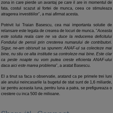
zona in care pierde un avantaj pe care il are in momentul de
fata, costul scazut al fortei de munca, ceea ce stimuleaza
atragerea investitiilor", a mai afirmat acesta.
Potrivit lui Traian Basescu, cea mai importanta solutie de
relansare este legata de crearea de locuri de munca. "
Aceasta
este solutia reala care ne va duce la reducerea deficitului
Fondului de pensii prin cresterea numarului de contributori.
Sigur, ne-am obisnuit sa spunem: ANAF-ul sa colecteze mai
bine, nu stiu ce alta institutie sa controleze mai bine. Este clar
ca peste noapte nu vom putea creste eficienta ANAF-ului
daca aici este marea problema
", a aratat Basescu.
El a tinut sa faca o observatie, aratand ca pe primele trei luni
ale anului neincasarile la bugetul de stat sunt de 1,6 miliarde,
iar pentru aceasta luna, pentru luna a patra, se prefigureaza o
crestere cu inca 500 de milioane.