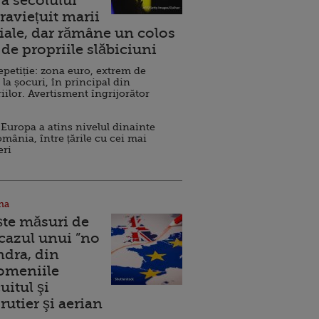
a secolului
raviețuit marii
ale, dar rămâne un colos
de propriile slăbiciuni
repetiție: zona euro, extrem de
 la șocuri, în principal din
iilor. Avertisment îngrijorător
Europa a atins nivelul dinainte
omânia, între țările cu cei mai
eri
na
ște măsuri de
 cazul unui ”no
ndra, din
Domeniile
uitul şi
rutier şi aerian