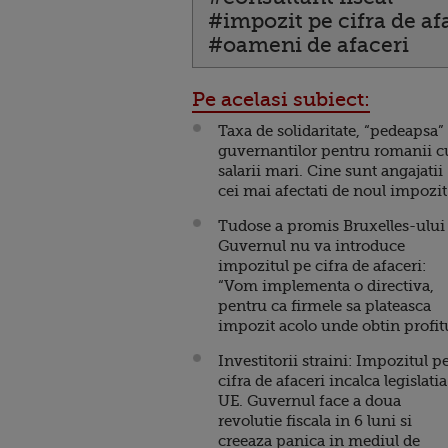
#impozit pe cifra de af
#oameni de afaceri
Pe acelasi subiect:
Taxa de solidaritate, “pedeapsa”
guvernantilor pentru romanii c
salarii mari. Cine sunt angajatii
cei mai afectati de noul impozit
Tudose a promis Bruxelles-ului
Guvernul nu va introduce
impozitul pe cifra de afaceri:
“Vom implementa o directiva,
pentru ca firmele sa plateasca
impozit acolo unde obtin profit
Investitorii straini: Impozitul p
cifra de afaceri incalca legislatia
UE. Guvernul face a doua
revolutie fiscala in 6 luni si
creeaza panica in mediul de