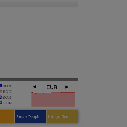
EUR
RON
RON
RON
RON
e
Smart People
Infografice