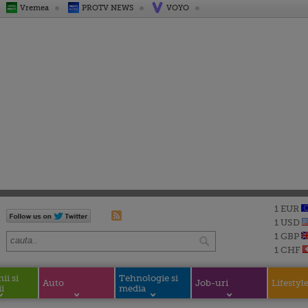
Vremea
PROTV NEWS
VOYO
1 EUR
1 USD
1 GBP
1 CHF
i si
Tehnologie si
Auto
Job-uri
Lifestyl
i
media