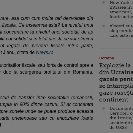
New York T
intrarea în
americani,
foarte acti
rare, asa cum cum multe tari dezvoltate din
ea fiscala. Ce inseamna asta? La nivelul unui
Alegeri eu
aleg condu
fi concentrare la nivelul unei societati de tip
care este m
fit consolidat si in felul acesta se vor elimina
t legate de pierderi fiscale intr-o parte,
at Jianu, citata de
News.ro
.
Ucraina
Explozie la
oritatilor fiscale sau forta de control spre a
din Ucraina
var duc la scurgerea profitului din Romania,
gazele pent
se întâmplă 
gaze ruseșt
turi de transfer intre societatile romanesti,
continent
tampla in 90% dintre cazuri. Si ar concentra
Documente d
 spre zonele unde se poate produce aceasta
Cernobîl, c
i foarte prietenoase sau cu impozitare foarte
din istorie,
accidente 
l.
de URSS