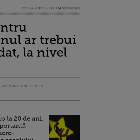
13 iulie 2017 15:00 / 324 vizualizari
entru
nul ar trebui
at, la nivel
Ads by INTERNET PROTV
 la 20 de ani.
portantă
acro-