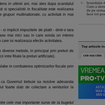
Inundație d
tens in ultimii ani, mai ales dupa scandalul
Cum a deve
i specialistii in fiscalitate este realizarea
de pe urma
face tot po
e grupuri multinationale, cu activitati in mai
 - si implicit impozitele de platit - dintr-o tara
axe mai mici sau in care exista un interes
 care isi realizeaza efectiv activitatea.
Top articole i
n diverse metode, in principal prin preturi de
cele mai citite
 intre filiale la preturi artificiale).
abe in combaterea optimizarilor fiscale prin
l, ca Guvernul trebuie sa rezolve adevarata
l foarte slab de colectare a veniturilor la
ntre cele mai importante surse de la bugetul