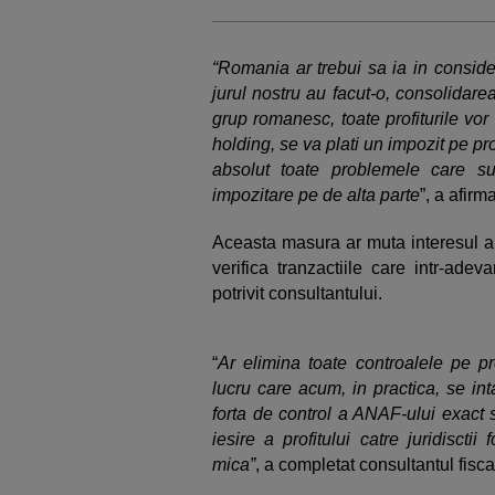
“Romania ar trebui sa ia in conside
jurul nostru au facut-o, consolidar
grup romanesc, toate profiturile vor 
holding, se va plati un impozit pe pro
absolut toate problemele care sun
impozitare pe de alta parte
”, a afirm
Aceasta masura ar muta interesul aut
verifica tranzactiile care intr-ade
potrivit consultantului.
“
Ar elimina toate controalele pe pre
lucru care acum, in practica, se in
forta de control a ANAF-ului exact
iesire a profitului catre juridiscti
mica”
, a completat consultantul fisca