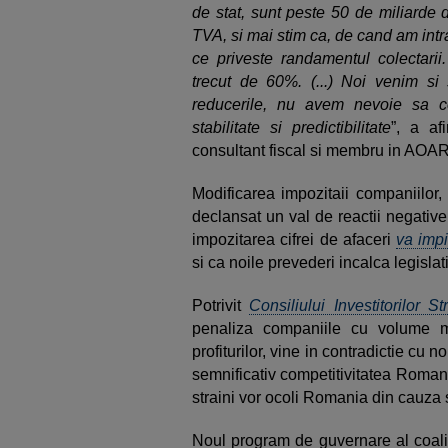
de stat, sunt peste 50 de miliarde 
TVA, si mai stim ca, de cand am intr
ce priveste randamentul colectari
trecut de 60%. (...) Noi venim s
reducerile, nu avem nevoie sa 
stabilitate si predictibilitate
”, a af
consultant fiscal si membru in AOAR
Modificarea impozitaii companiilor
declansat un val de reactii negative
impozitarea cifrei de afaceri
va impi
si ca noile prevederi incalca legisla
Potrivit
Consiliului Investitorilor Str
penaliza companiile cu volume ma
profiturilor, vine in contradictie cu
semnificativ competitivitatea Romanie
straini vor ocoli Romania din cauza 
Noul program de guvernare al coali