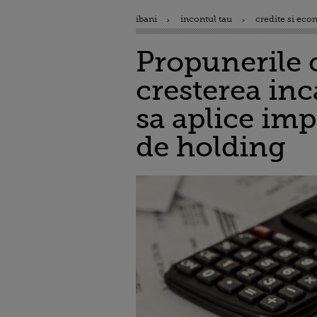
ibani
incontul tau
credite si eco
Propunerile c
cresterea inc
sa aplice imp
de holding