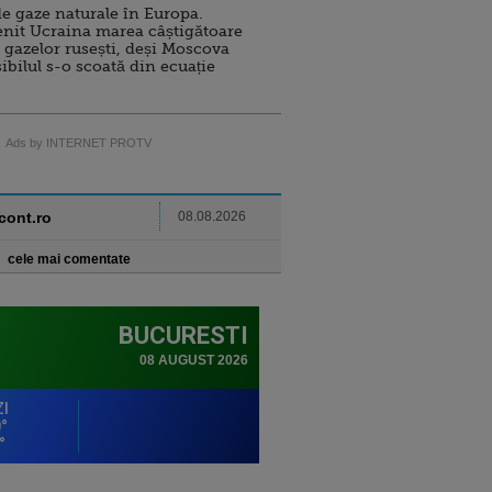
e gaze naturale în Europa.
nit Ucraina marea câștigătoare
 gazelor rusești, deși Moscova
sibilul s-o scoată din ecuație
Ads by INTERNET PROTV
ncont.ro
08.08.2026
cele mai comentate