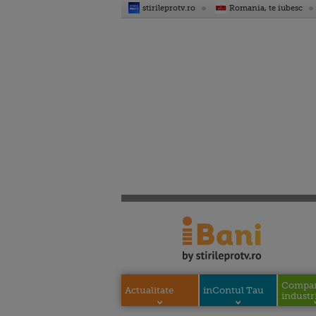
stirileprotv.ro
Romania, te iubesc
Compani
Actualitate
inContul Tau
industri