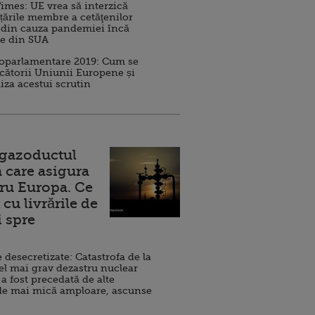
imes: UE vrea să interzică
 țările membre a cetăţenilor
 din cauza pandemiei încă
ve din SUA
roparlamentare 2019: Cum se
cătorii Uniunii Europene și
iza acestui scrutin
 gazoductul
 care asigura
ru Europa. Ce
cu livrările de
i spre
esecretizate: Catastrofa de la
el mai grav dezastru nuclear
 a fost precedată de alte
de mai mică amploare, ascunse