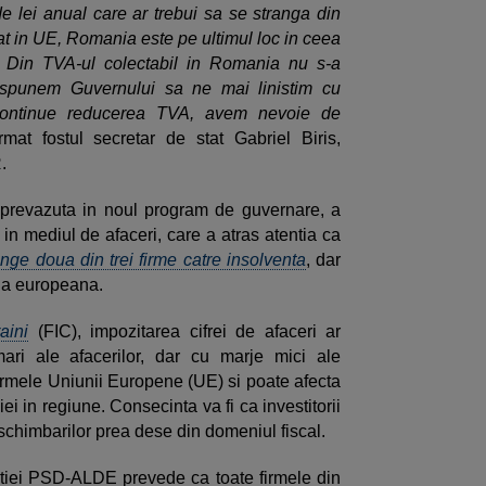
de lei anual care ar trebui sa se stranga din
at in UE, Romania este pe ultimul loc in ceea
i. Din TVA-ul colectabil in Romania nu s-a
i spunem Guvernului sa ne mai linistim cu
continue reducerea TVA, avem nevoie de
irmat fostul secretar de stat Gabriel Biris,
.
, prevazuta in noul program de guvernare, a
 in mediul de afaceri, care a atras atentia ca
nge doua din trei firme catre insolventa
, dar
tia europeana.
aini
(FIC), impozitarea cifrei de afaceri ar
ri ale afacerilor, dar cu marje mici ale
 normele Uniunii Europene (UE) si poate afecta
i in regiune. Consecinta va fi ca investitorii
schimbarilor prea dese din domeniul fiscal.
tiei PSD-ALDE prevede ca toate firmele din