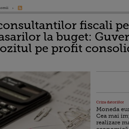
nomii
onsultantilor fiscali p
asarilor la buget: Guver
ozitul pe profit consolid
Criza datoriilor
Moneda euro
Cea mai im
realizare m