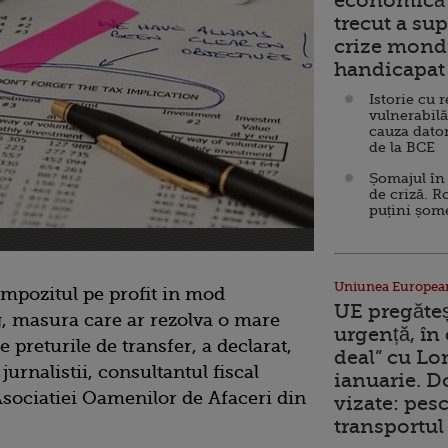
economică 
trecut a sup
crize mondi
handicapat 
Istorie cu 
vulnerabilă
cauza dator
de la BCE
Șomajul în 
de criză. R
puțini șom
Uniunea Europea
impozitul pe profit in mod
UE pregăte
g, masura care ar rezolva o mare
urgență, în
 preturile de transfer, a declarat,
deal” cu Lo
 jurnalistii, consultantul fiscal
ianuarie. 
sociatiei Oamenilor de Afaceri din
vizate: pesc
transportul 