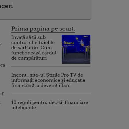
aceri
Prima pagina pe scurt:
Invață să ții sub
control cheltuielile
u
de sărbători. Cum
funcționează cardul
de cumpărături
 ca
Incont , site-ul Știrile Pro TV de
informații economice și educație
financiară, a devenit iBani
ul”
10 reguli pentru decizii financiare
e
inteligente