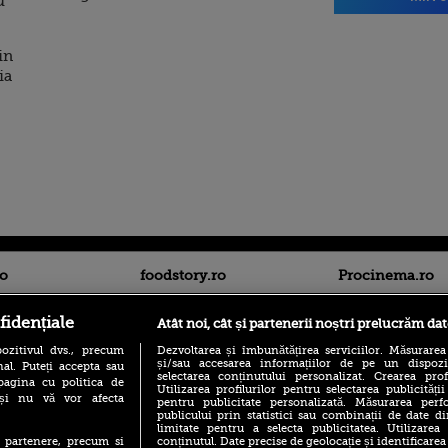
u
in
ia
ro
foodstory.ro
Procinema.ro
fidențiale
Atât noi, cât și partenerii noștri prelucrăm dat
ozitivul dvs., precum
Dezvoltarea și îmbunătățirea serviciilor. Măsurarea
și/sau accesarea informațiilor de pe un dispoziti
al. Puteți accepta sau
selectarea conținutului personalizat. Crearea prof
pagina cu politica de
Utilizarea profilurilor pentru selectarea publicității
i și nu vă vor afecta
pentru publicitate personalizată. Măsurarea perfo
publicului prin statistici sau combinații de date di
(P) Descoperă Lumea
Nikolaj Coster-Wa
limitate pentru a selecta publicitatea. Utilizarea
Evenimentelor din România
Urzeala Tronurilor
conținutul. Date precise de geolocație și identificarea
te partenere, precum si
cu Transilvania Events!