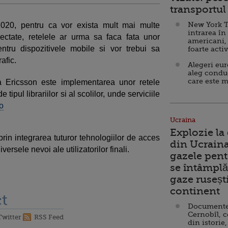
transportul 
New York T
2020, pentru ca vor exista mult mai multe
intrarea în
ectate, retelele ar urma sa faca fata unor
americani,
ntru dispozitivele mobile si vor trebui sa
foarte acti
afic.
Alegeri eu
aleg condu
care este m
a Ericsson este implementarea unor retele
 tipul librariilor si al scolilor, unde serviciile
o
Ucraina
Explozie la
rin integrarea tuturor tehnologiilor de acces
din Ucraina
versele nevoi ale utilizatorilor finali.
gazele pent
se întâmplă 
gaze ruseșt
continent
t
Documente d
Cernobîl, c
Twitter
RSS Feed
din istorie,