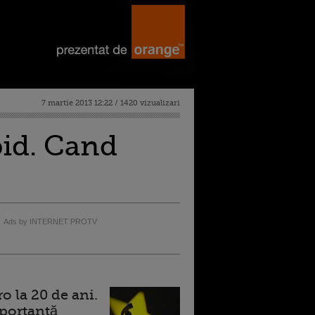
7 martie 2013 12:22 / 1420 vizualizari
pid. Cand
Ads by INTERNET PROTV
 la 20 de ani.
portantă