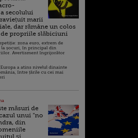
acro-
a secolului
raviețuit marii
ale, dar rămâne un colos
de propriile slăbiciuni
repetiție: zona euro, extrem de
 la șocuri, în principal din
iilor. Avertisment îngrijorător
Europa a atins nivelul dinainte
omânia, între țările cu cei mai
eri
na
ște măsuri de
 cazul unui ”no
ndra, din
Domeniile
uitul şi