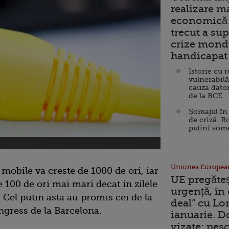
realizare m
economică 
trecut a sup
crize mondi
handicapat 
Istorie cu 
vulnerabilă
cauza dator
de la BCE
Șomajul în 
de criză. R
puțini șom
Uniunea Europea
 mobile va creste de 1000 de ori, iar
UE pregăte
e 100 de ori mai mari decat in zilele
urgență, în
 Cel putin asta au promis cei de la
deal” cu Lo
ngress de la Barcelona.
ianuarie. 
vizate: pesc