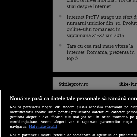
zilnic la nivel mondial. Tot ce n
stiai despre Internet
Internet ProTV atrage un sfert d
numarul unicilor din .ro. Evolut
online-ului romanesc in
saptamana 21-27 ian.2013
Tara cu cea mai mare viteza la
Internet. Romania, prezenta in
top 5
Stirileprotv.ro
ilike-it.
Nouă ne pasă ca datele tale personale să rămână con
Noi și partenerii noștri
201
stocăm și/sau accesăm informații pe disp
identificatorii cookie unici pentru prelucrarea datelor cu caracter person
gestiona alegerile dvs. făcând clic mai jos sau în orice moment, pe 
confidențialitate. Aceste alegeri vor fi raportate partenerilor noștr
navigarea.
Mai multe detalii
Accident grav pe DN 58, în
Caraș-Severin. O mașină și
Noi si partenerii nostri (retelele de socializare si agentiile de publicita