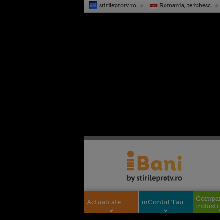
stirileprotv.ro
Romania, te iubesc
Compani
Actualitate
inContul Tau
industri