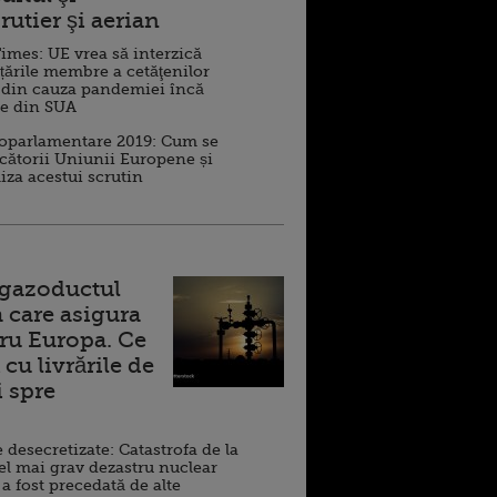
rutier şi aerian
imes: UE vrea să interzică
 țările membre a cetăţenilor
 din cauza pandemiei încă
ve din SUA
roparlamentare 2019: Cum se
cătorii Uniunii Europene și
iza acestui scrutin
 gazoductul
 care asigura
ru Europa. Ce
cu livrările de
i spre
esecretizate: Catastrofa de la
el mai grav dezastru nuclear
 a fost precedată de alte