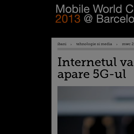
ibani
tehnologie si media
mwc 2
Internetul va
apare 5G-ul