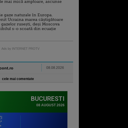
de mai mică amploare, ascunse
e gaze naturale în Europa.
nit Ucraina marea câștigătoare
 gazelor rusești, deși Moscova
sibilul s-o scoată din ecuație
Ads by INTERNET PROTV
ncont.ro
08.08.2026
cele mai comentate