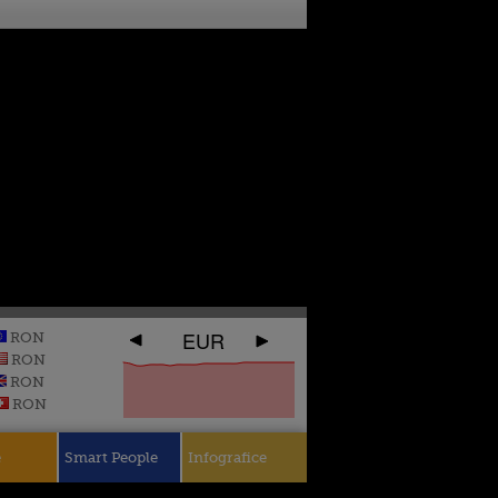
EUR
RON
RON
RON
RON
e
Smart People
Infografice