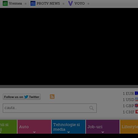
Vremea
PROTV NEWS
VOYO
1 EUR
1 USD
1 GBP
1 CHF
i si
Tehnologie si
Auto
Job-uri
Lifestyl
i
media