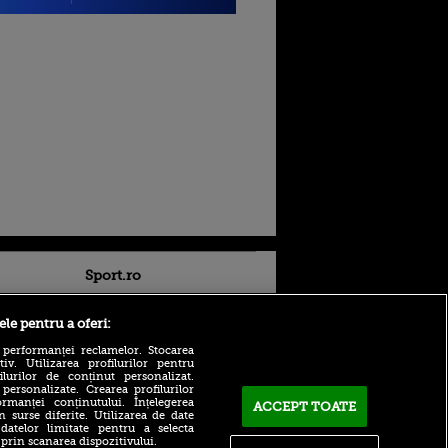
Sport.ro
ele pentru a oferi:
 performanței reclamelor. Stocarea
v. Utilizarea profilurilor pentru
ilurilor de conținut personalizat.
 personalizate. Crearea profilurilor
rmanței conținutului. Înțelegerea
ACCEPT TOATE
85.000.000€ pentru
n surse diferite. Utilizarea de date
„bijuteria” lui Cristi Chivu:
ldau din
 datelor limitate pentru a selecta
Arsenal și Manchester
 și
 prin scanarea dispozitivului.