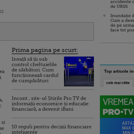
accidente 
de URSS
22
Inundație d
Cum a deve
de pe urma
face tot po
Prima pagina pe scurt:
Invață să ții sub
control cheltuielile
de sărbători. Cum
rea
Top articole i
funcționează cardul
i
de cumpărături
cele mai citite
Incont , site-ul Știrile Pro TV de
a,
informații economice și educație
c
financiară, a devenit iBani
 si
10 reguli pentru decizii financiare
se
inteligente