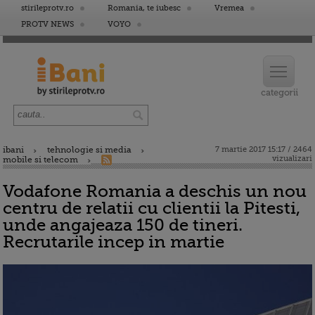
stirileprotv.ro
Romania, te iubesc
Vremea
PROTV NEWS
VOYO
ibani
tehnologie si media
7 martie 2017 15:17 / 2464
vizualizari
mobile si telecom
Vodafone Romania a deschis un nou
centru de relatii cu clientii la Pitesti,
unde angajeaza 150 de tineri.
Recrutarile incep in martie