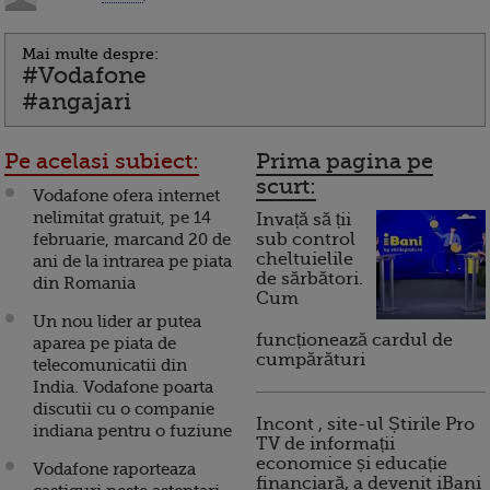
Mai multe despre:
#Vodafone
#angajari
Pe acelasi subiect:
Prima pagina pe
scurt:
Vodafone ofera internet
nelimitat gratuit, pe 14
Invață să ții
februarie, marcand 20 de
sub control
cheltuielile
ani de la intrarea pe piata
de sărbători.
din Romania
Cum
Un nou lider ar putea
funcționează cardul de
aparea pe piata de
cumpărături
telecomunicatii din
India. Vodafone poarta
discutii cu o companie
Incont , site-ul Știrile Pro
indiana pentru o fuziune
TV de informații
economice și educație
Vodafone raporteaza
financiară, a devenit iBani