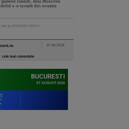
 gazelor rusești, deși Moscova
sibilul s-o scoată din ecuație
Ads by INTERNET PROTV
ncont.ro
07.08.2026
cele mai comentate