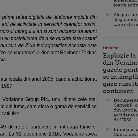
americani,
foarte acti
Alegeri eu
 prima retea digitala de telefonie mobila din
aleg condu
ni de activitate in serviciul clientilor nostri.
care este m
cursul intregului an si sunt bucuros sa anunt
 ei: posibilitatea de a se bucura fara costuri
din tara de Ziua Indragostitilor. Aceasta este
Ucraina
rize ce vor urma”
, a declarat Ravinder Takkar,
Explozie la
ia.
din Ucraina
gazele pent
se întâmplă 
ata locala din anul 2005, cand a achizitionat
gaze ruseșt
n 1997.
continent
 Vodafone Group Plc., unul dintre cele mai
Documente d
Cernobîl, c
le din lume, care ofera o gama de servicii ce
din istorie,
atii fixe.
accidente 
de URSS
 49 de retele partenere in intreaga lume si
Inundație d
 tari. La 31 decembrie 2016, Vodafone avea
Cum a deve