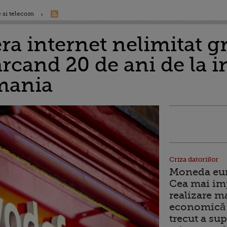
 si telecom
a internet nelimitat gr
rcand 20 de ani de la i
mania
Criza datoriilor
Moneda euro
Cea mai im
realizare m
economică 
trecut a sup