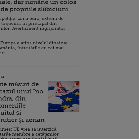
ale, dar rămâne un colos
de propriile slăbiciuni
repetiție: zona euro, extrem de
 la șocuri, în principal din
iilor. Avertisment îngrijorător
Europa a atins nivelul dinainte
omânia, între țările cu cei mai
eri
na
ște măsuri de
 cazul unui ”no
ndra, din
Domeniile
uitul şi
rutier şi aerian
imes: UE vrea să interzică
 țările membre a cetăţenilor