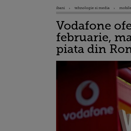
ibani
tehnologie si media
mobile
Vodafone ofer
februarie, ma
piata din Ro