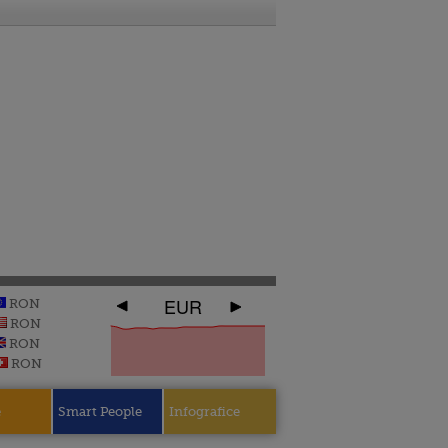
EUR
RON
RON
RON
RON
e
Smart People
Infografice