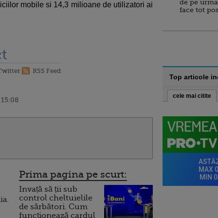
de pe urma
ciilor mobile si 14,3 milioane de utilizatori ai
face tot po
t
Twitter
RSS Feed
Top articole i
cele mai citite
 15:08
Prima pagina pe scurt:
Invață să ții sub
control cheltuielile
ia.
de sărbători. Cum
funcționează cardul