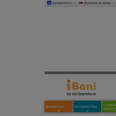
stirileprotv.ro
Romania, te iubesc
Compani
Actualitate
inContul Tau
industri