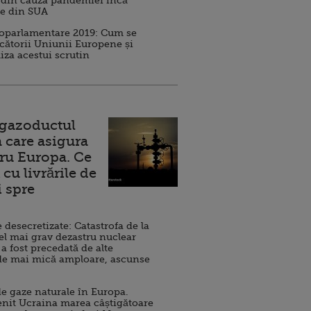
 din cauza pandemiei încă
ve din SUA
roparlamentare 2019: Cum se
cătorii Uniunii Europene și
iza acestui scrutin
 gazoductul
 care asigura
ru Europa. Ce
cu livrările de
i spre
esecretizate: Catastrofa de la
el mai grav dezastru nuclear
 a fost precedată de alte
de mai mică amploare, ascunse
e gaze naturale în Europa.
nit Ucraina marea câștigătoare