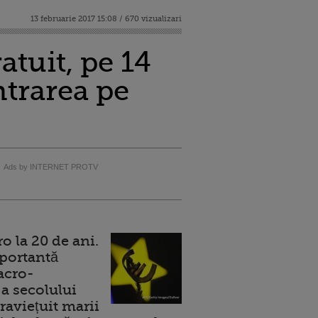
13 februarie 2017 15:08 / 670 vizualizari
atuit, pe 14
ntrarea pe
Ads by INTERNET PROTV
 la 20 de ani.
portantă
acro-
a secolului
raviețuit marii