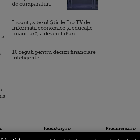
de cumpărături
Incont , site-ul Știrile Pro TV de
informații economice și educație
financiară, a devenit iBani
le
10 reguli pentru decizii financiare
u
inteligente
ea
ris
ro
foodstory.ro
Procinema.ro