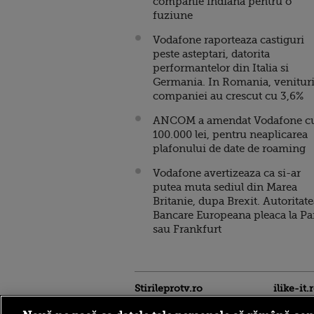
companie indiana pentru o
fuziune
Vodafone raporteaza castiguri
peste asteptari, datorita
performantelor din Italia si
Germania. In Romania, venituri
companiei au crescut cu 3,6%
ANCOM a amendat Vodafone c
100.000 lei, pentru neaplicarea
plafonului de date de roaming
Vodafone avertizeaza ca si-ar
putea muta sediul din Marea
Britanie, dupa Brexit. Autoritat
Bancare Europeana pleaca la Pa
sau Frankfurt
Stirileprotv.ro
ilike-it.