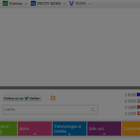
Vremea
PROTV NEWS
VOYO
1 EUR
1 USD
1 GBP
1 CHF
i si
Tehnologie si
Auto
Job-uri
Lifestyl
i
media