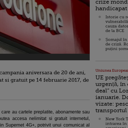
crize mondi
handicapat 
Istorie cu 
vulnerabilă
cauza dator
de la BCE
Șomajul în 
de criză. R
puțini șom
Uniunea Europea
ampania aniversara de 20 de ani,
UE pregăte
at si gratuit pe 14 februarie 2017, de
urgență, în
deal” cu Lo
ianuarie. 
vizate: pesc
transportul 
ri care au cartele preplatite, abonamente sau
utea accesa nelimitat si gratuit internetul,
New York T
intrarea în
 in Supernet 4G+, potrivit unui comunicat al