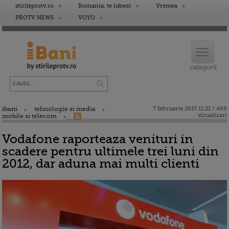
stirileprotv.ro
Romania, te iubesc
Vremea
PROTV NEWS
VOYO
ibani
tehnologie si media
7 februarie 2013 11:21 / 469
vizualizari
mobile si telecom
Vodafone raporteaza venituri in
scadere pentru ultimele trei luni din
2012, dar aduna mai multi clienti