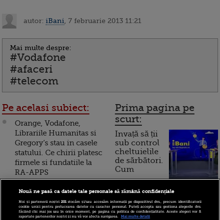
autor:
iBani
, 7 februarie 2013 11:21
Mai multe despre:
#Vodafone
#afaceri
#telecom
Pe acelasi subiect:
Prima pagina pe
scurt:
Orange, Vodafone,
Librariile Humanitas si
Invață să ții
Gregory’s stau in casele
sub control
cheltuielile
statului. Ce chirii platesc
de sărbători.
firmele si fundatiile la
Cum
RA-APPS
funcționează cardul de
Vodafone Romania a
Nouă ne pasă ca datele tale personale să rămână confidențiale
cumpărături
marit viteza de transfer a
Noi și partenerii noștri
201
stocăm și/sau accesăm informații pe dispozitivul dvs., precum identificatorii
cookie unici pentru prelucrarea datelor cu caracter personal. Puteți accepta sau gestiona alegerile dvs.
datelor in reteaua 4G, la
făcând clic mai jos sau în orice moment, pe pagina cu politica de confidențialitate. Aceste alegeri vor fi
raportate partenerilor noștri și nu vă vor afecta navigarea.
Mai multe detalii
100 Mbps, in zece orase