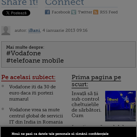
Share it!
Connect
Facebook
Twitter
RSS Feed
autor:
iBani
, 4 ianuarie 2013 09:16
Mai multe despre:
#Vodafone
#telefoane mobile
Pe acelasi subiect:
Prima pagina pe
scurt:
Vodafone iti da 30 de
euro daca iti portezi
Invață să ții
numarul
sub control
cheltuielile
Vodafone vrea sa mute
de sărbători.
Cum
centrul global de servicii
IT din India in Romania
funcționează cardul de
sau Ungaria
cumpărături
Nouă ne pasă ca datele tale personale să rămână confidențiale