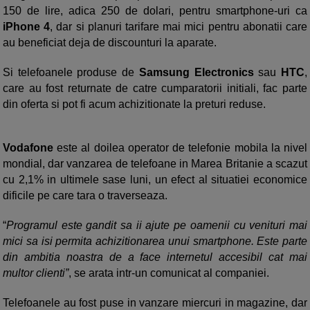
150 de lire, adica 250 de dolari, pentru smartphone-uri ca
iPhone 4
, dar si planuri tarifare mai mici pentru abonatii care
au beneficiat deja de discounturi la aparate.
Si telefoanele produse de
Samsung Electronics
sau
HTC
,
care au fost returnate de catre cumparatorii initiali, fac parte
din oferta si pot fi acum achizitionate la preturi reduse.
Vodafone
este al doilea operator de telefonie mobila la nivel
mondial, dar vanzarea de telefoane in Marea Britanie a scazut
cu 2,1% in ultimele sase luni, un efect al situatiei economice
dificile pe care tara o traverseaza.
“
Programul este gandit sa ii ajute pe oamenii cu venituri mai
mici sa isi permita achizitionarea unui smartphone. Este parte
din ambitia noastra de a face internetul accesibil cat mai
multor clienti”
, se arata intr-un comunicat al companiei.
Telefoanele au fost puse in vanzare miercuri in magazine, dar