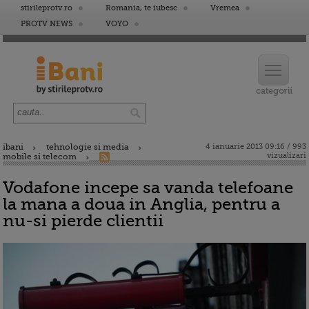
stirileprotv.ro
Romania, te iubesc
Vremea
PROTV NEWS
VOYO
ibani
tehnologie si media
4 ianuarie 2013 09:16 / 993
vizualizari
mobile si telecom
Vodafone incepe sa vanda telefoane
la mana a doua in Anglia, pentru a
nu-si pierde clientii