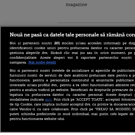
magazine
Stirileprotv.ro
ilike-it.
Nouă ne pasă ca datele tale personale să rămână con
Noi și partenerii noștri
201
stocăm și/sau accesăm informații pe disp
identificatorii cookie unici pentru prelucrarea datelor cu caracter person
gestiona alegerile dvs. făcând clic mai jos sau în orice moment, pe 
confidențialitate. Aceste alegeri vor fi raportate partenerilor noștr
navigarea.
Mai multe detalii
Răsturnare de situație în
cazul avionului cargo
Noi si partenerii nostri (retelele de socializare si agentiile de publicita
ucrainean din Germania
furnizorii nostri de servicii de date analitice) prelucram date pentru a p
vizat de o dronă explozivă.
functioneze, pentru a personaliza continutul si anunturile publicitare
Ce neagă autoritățile
interesele si/sau profilul dvs., pentru a va oferi functionalitati aferente ret
pentru a analiza traficul pe website. Beneficiati de drepturile prevazute de
O familie care a plătit 3.500
legatura cu prelucrarea datelor cu caracter personal. Aceste drepturi 
de euro pentru o vacanță în
Bulgaria a primit un SMS
aici
modalitatea indicata
. Prin click pe “ACCEPT TOATE”, acceptati folosire
înainte să plece: „Nu
de tip Cookie, care implica inclusiv acceptul dvs. cu privire la stocarea/acc
mergeți la aeroport”
catre Vendor-ii cu care colaboram. Prin click pe “VREAU SA MODIFIC 
puteti schimba preferintele in mod individual, mai putin cele legate de 
Se construiește cea mai
pentru functionarea website-ului.
înaltă clădire din lume.
Primul zgârie-nori de 1.000
de metri. Unde este ridicat