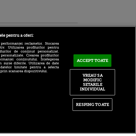
Sport.ro
ele pentru a oferi:
 performanței reclamelor. Stocarea
v. Utilizarea profilurilor pentru
ilurilor de conținut personalizat.
 personalizate. Crearea profilurilor
rmanței conținutului. Înțelegerea
ACCEPT TOATE
n surse diferite. Utilizarea de date
 datelor limitate pentru a selecta
Gigi Becali schimbă foaia
 prin scanarea dispozitivului.
cu favoritul său: ”Nu face ce
VREAU SA
ntru
vrea el. Freacă banca”
MODIFIC
ita lui,
SETARILE
t tată!
Mario Camora, la pământ
INDIVIDUAL
după CFR Cluj - Tromso:
, Adela
„Foarte dureros!”. Explicația
rol
căpitanului
V
RESPING TOATE
Ajax Amsterdam -
pă o
Shelbourne în Conference
n film, Sir
League, ACUM pe VOYO
se
SPORT 1! ”Lăncierii” fac
n muzică
spectacol