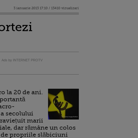
3 ianuarie 2013 17:10 / 13410 vizualizari
ortezi
Ads by INTERNET PROTV
 la 20 de ani.
portantă
acro-
a secolului
raviețuit marii
ale, dar rămâne un colos
de propriile slăbiciuni