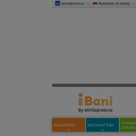
stirileprotv.ro
Romania, te iubesc
Compani
Actualitate
inContul Tau
industri