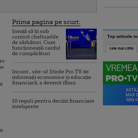
Prima pagina pe scurt:
Invață să ții sub
Top articole i
control cheltuielile
de sărbători. Cum
funcționează cardul
cele mai citite
de cumpărături
ro
me
Incont , site-ul Știrile Pro TV de
informații economice și educație
financiară, a devenit iBani
ul
10 reguli pentru decizii financiare
inteligente
de