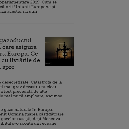
roparlamentare 2019: Cum se
cătorii Uniunii Europene și
iza acestui scrutin
 gazoductul
 care asigura
ru Europa. Ce
cu livrările de
i spre
esecretizate: Catastrofa de la
el mai grav dezastru nuclear
 a fost precedată de alte
de mai mică amploare, ascunse
e gaze naturale în Europa.
nit Ucraina marea câștigătoare
 gazelor rusești, deși Moscova
sibilul s-o scoată din ecuație