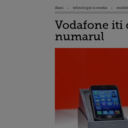
ibani
tehnologie si media
mobile
Vodafone iti 
numarul