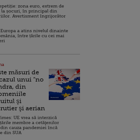
repetiție: zona euro, extrem de
 la șocuri, în principal din
iilor. Avertisment îngrijorător
Europa a atins nivelul dinainte
omânia, între țările cu cei mai
eri
na
ște măsuri de
 cazul unui ”no
ndra, din
Domeniile
uitul şi
rutier şi aerian
imes: UE vrea să interzică
 țările membre a cetăţenilor
 din cauza pandemiei încă
ve din SUA