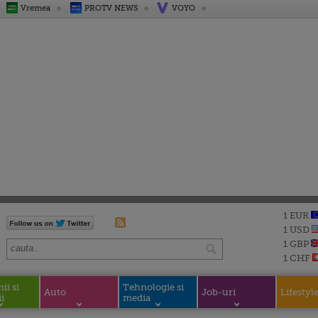
Vremea
PROTV NEWS
VOYO
1 EUR
1 USD
1 GBP
1 CHF
i si
Tehnologie si
Auto
Job-uri
Lifestyl
i
media