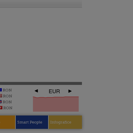
EUR
RON
RON
RON
RON
e
Smart People
Infografice