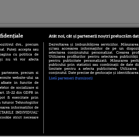
ro
foodstory.ro
Procinema.ro
fidențiale
Atât noi, cât și partenerii noștri prelucrăm dat
ozitivul dvs., precum
Dezvoltarea și îmbunătățirea serviciilor. Măsurarea
și/sau accesarea informațiilor de pe un dispoziti
al. Puteți accepta sau
selectarea conținutului personalizat. Crearea prof
pagina cu politica de
Utilizarea profilurilor pentru selectarea publicității
i și nu vă vor afecta
pentru publicitate personalizată. Măsurarea perfo
publicului prin statistici sau combinații de date di
limitate pentru a selecta publicitatea. Utilizarea
conținutul. Date precise de geolocație și identificarea
te partenere, precum si
(P) Descoperă Lumea
Emoții intense pe
ermite website-ului sa
Listă parteneri (furnizori)
Evenimentelor din România
Sebastian Stan! Iub
 afisate in functie de
cu Transilvania Events!
Annabelle, l-a făcu
elelor de socializare si
(P) Raku, gaming intens și o
 art. 15-22 din GDPR in
Din 14 septembrie
pauză binemeritată cu...
pot fi exercitate prin
Popescu revine în 
pizza Guseppe
a tuturor Tehnologiilor
principal la Pro T
esarea informatiilor de
(P) Poți folosi bonurile de
La 88 de ani și du
SETARILE INDIVIDUAL”
masă pentru a comanda
carieră fabuloasă î
mâncare acasă? Lista
cookie strict necesare
Anthony Hopkins 
aplicațiilor care le acceptă
lansează oficial î