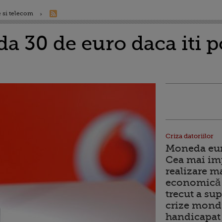
 si telecom
da 30 de euro daca iti p
Criza datoriilor
Moneda euro
Cea mai im
realizare m
economică 
trecut a sup
crize mondi
handicapat 