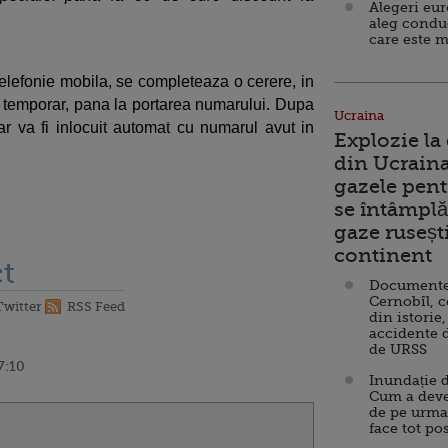
Alegeri eu
aleg condu
care este m
 telefonie mobila, se completeaza o cerere, in
temporar, pana la portarea numarului. Dupa
Ucraina
rar va fi inlocuit automat cu numarul avut in
Explozie la
din Ucraina
gazele pent
se întâmplă 
gaze ruseșt
continent
t
Documente d
Cernobîl, c
Twitter
RSS Feed
din istorie,
accidente 
de URSS
7:10
Inundație d
Cum a deve
de pe urma
face tot po