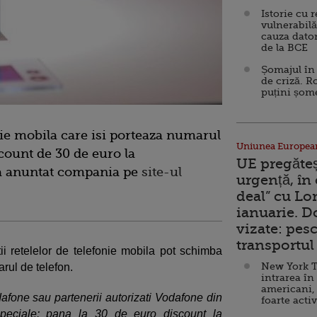
Istorie cu 
vulnerabilă
cauza dator
de la BCE
Șomajul în 
de criză. R
puțini șom
onie mobila care isi porteaza numarul
Uniunea Europea
count de 30 de euro la
UE pregăte
 a anuntat compania pe
site-ul
urgență, în
deal” cu Lo
ianuarie. 
vizate: pesc
transportul 
ntii retelelor de telefonie mobila pot schimba
New York T
arul de telefon.
intrarea în
americani,
afone sau partenerii autorizati Vodafone din
foarte acti
 speciale: pana la 30 de euro discount la