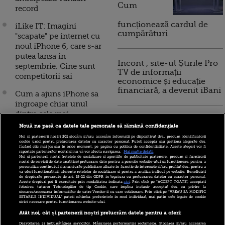
Cum
record
funcționează cardul de
iLike IT: Imagini
cumpărături
"scapate" pe internet cu
noul iPhone 6, care s-ar
putea lansa in
Incont , site-ul Știrile Pro
septembrie. Cine sunt
TV de informații
competitorii sai
economice și educație
financiară, a devenit iBani
Cum a ajuns iPhone sa
ingroape chiar unul
dintre cele mai
10 reguli pentru decizii
cunoscute produse ale
Nouă ne pasă ca datele tale personale să rămână confidențiale
financiare inteligente
gigantului Apple
Noi și partenerii noștri
201
stocăm și/sau accesăm informații pe dispozitivul dvs., precum identificatorii
cookie unici pentru prelucrarea datelor cu caracter personal. Puteți accepta sau gestiona alegerile dvs.
făcând clic mai jos sau în orice moment, pe pagina cu politica de confidențialitate. Aceste alegeri vor fi
Apple a plasat o
raportate partenerilor noștri și nu vă vor afecta navigarea.
Mai multe detalii
Noi si partenerii nostri (retelele de socializare si agentiile de publicitate partenere, precum si furnizorii
comanda initiala uriasa
nostri de servicii de date analitice) prelucram date pentru a permite website-ului sa functioneze, pentru a
personaliza continutul si anunturile publicitare afisate in functie de interesele si/sau profilul dvs., pentru a
pentru iPhone 6, de 80
va oferi functionalitati aferente retelelor de socializare si pentru a analiza traficul pe website. Beneficiati
de drepturile prevazute de art. 15-22 din GDPR in legatura cu prelucrarea datelor cu caracter personal.
milioane smartphone-uri
Aceste drepturi pot fi exercitate prin modalitatea indicata
aici
. Prin click pe “ACCEPT TOATE”, acceptati
folosirea tuturor Tehnologiilor de tip Cookie, care implica inclusiv acceptul dvs. cu privire la
stocarea/accesarea informatiilor de catre Vendor-ii cu care colaboram. Prin click pe “VREAU SA MODIFIC
SETARILE INDIVIDUAL” puteti schimba preferintele in mod individual, mai putin cele legate de cookie
iPhone 6 va fi construit
strict necesare pentru functionarea website-ului.
de roboti. Foxconn vrea
Atât noi, cât și partenerii noștri prelucrăm datele pentru a oferi:
sa introduca “Foxbotii” in
Dezvoltarea și îmbunătățirea serviciilor. Măsurarea performanței reclamelor. Stocarea și/sau accesarea