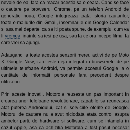
nevoie de ea, fara ca macar acestia sa o ceara. Cand se face
o cautare pe browserul Chrome, pe un telefon Android de
generatie noua, Google integreaza toata istoria cautarilor,
toate e-mailurile din Gmail, insemnarile din Google Calendar
si asa mai departe, ca sa iti poata spune, de exemplu, cum va
fi
vremea
, inainte sa iesi pe usa, sau la ce ora incepe filmul la
care vrei sa ajungi.
Adaugand la toate acestea senzorii mereu activi de pe Moto
X, Google Now, care este deja integrat in browserele de pe
ultimele telefoane Android, va permite accesul Google la o
cantitate de informatii personale fara precedent despre
utilizatori.
Prin aceste inovatii, Motorola reuseste un pas important in
crearea unor telefoane revolutionare, capabile sa reuneasca
atat puterea Androidului, cat si serviciile oferite de Google.
Motorul de cautare nu a avut niciodata atata control asupra
ambelor parti, de hardware si software, cum se intampla in
cazul Apple, asa ca achizitia Motorola a fost pasul necesar