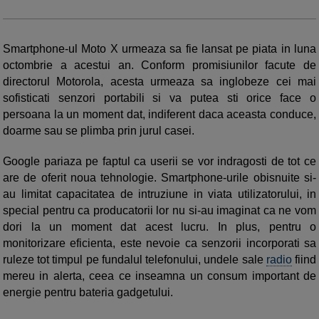
Smartphone-ul Moto X urmeaza sa fie lansat pe piata in luna
octombrie a acestui an. Conform promisiunilor facute de
directorul Motorola, acesta urmeaza sa inglobeze cei mai
sofisticati senzori portabili si va putea sti orice face o
persoana la un moment dat, indiferent daca aceasta conduce,
doarme sau se plimba prin jurul casei.
Google pariaza pe faptul ca userii se vor indragosti de tot ce
are de oferit noua tehnologie. Smartphone-urile obisnuite si-
au limitat capacitatea de intruziune in viata utilizatorului, in
special pentru ca producatorii lor nu si-au imaginat ca ne vom
dori la un moment dat acest lucru. In plus, pentru o
monitorizare eficienta, este nevoie ca senzorii incorporati sa
ruleze tot timpul pe fundalul telefonului, undele sale
radio
fiind
mereu in alerta, ceea ce inseamna un consum important de
energie pentru bateria gadgetului.