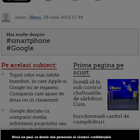
autor:
iBani
, 28 iulie 2013 17:49
Mai multe despre:
#smartphone
#Google
Pe acelasi subiect:
Prima pagina pe
scurt:
Topul celor mai iubite
branduri, in care Apple si
Invață să ții
Google nu se regasesc.
sub control
cheltuielile
Compania care apare de
de sărbători.
doua ori in clasament
Cum
Google discuta cu
funcționează cardul de
companii media
cumpărături
infiintarea propriului sau
serviciu de televiziune
online
Nouă ne pasă ca datele tale personale să rămână confidențiale