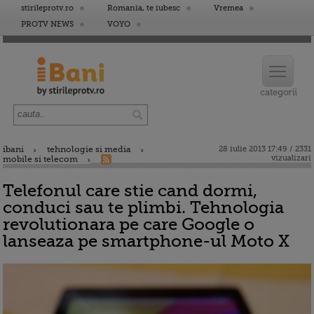
stirileprotv.ro
Romania, te iubesc
Vremea
PROTV NEWS
VOYO
ibani
tehnologie si media
28 iulie 2013 17:49 / 2331
vizualizari
mobile si telecom
Telefonul care stie cand dormi,
conduci sau te plimbi. Tehnologia
revolutionara pe care Google o
lanseaza pe smartphone-ul Moto X