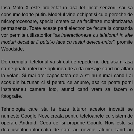
Insa Moto X este proiectat in asa fel incat senzorii sai sa
consume foarte putin. Modelul vine echipat si cu o pereche de
microprocesoare, special create ca sa faciliteze monitorizarea
permanenta. Toate aceste parti electronice facute la comanda
vor permite utilizatorilor “
sa interactioneze cu telefonul in alte
moduri decat ar fi putut-o face cu restul device-urilor”
, promite
Woodside.
De exemplu, telefonul va sti cat de repede ne deplasam, asa
ca ne poate interzice optiunea de a da mesaje cand ne aflam
la volan. Si mai are capacitatea de a sti nu numai cand l-ai
scos din buzunar, ci si pentru ce anume, asa ca poate porni
instantaneu camera foto, atunci cand vrem sa facem o
fotografie.
Tehnologia care sta la baza tuturor acestor inovatii se
numeste Google Now, creata pentru telefoanele cu sistem de
operare Android. Ceea ce isi propune Google Now este sa
dea userilor informatia de care au nevoie, atunci cand au