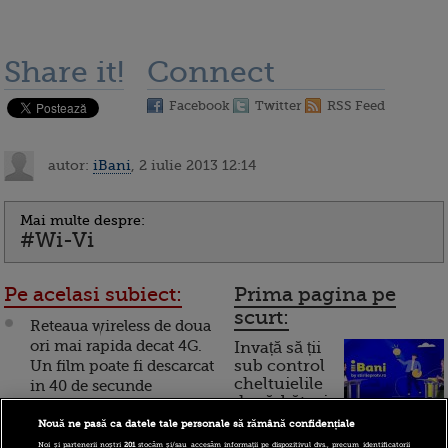
Share it!
Connect
Facebook
Twitter
RSS Feed
autor:
iBani
, 2 iulie 2013 12:14
Mai multe despre:
#Wi-Vi
Pe acelasi subiect:
Prima pagina pe
scurt:
Reteaua wireless de doua
ori mai rapida decat 4G.
Invață să ții
Un film poate fi descarcat
sub control
cheltuielile
in 40 de secunde
de sărbători.
Cum
Tehnologia wireless va
Nouă ne pasă ca datele tale personale să rămână confidențiale
revolutiona modul in
Noi și partenerii noștri
201
stocăm și/sau accesăm informații pe dispozitivul dvs., precum identificatorii