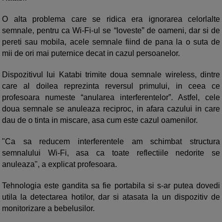
O alta problema care se ridica era ignorarea celorlalte
semnale, pentru ca Wi-Fi-ul se “loveste” de oameni, dar si de
pereti sau mobila, acele semnale fiind de pana la o suta de
mii de ori mai puternice decat in cazul persoanelor.
Dispozitivul lui Katabi trimite doua semnale wireless, dintre
care al doilea reprezinta reversul primului, in ceea ce
profesoara numeste “anularea interferentelor”. Astfel, cele
doua semnale se anuleaza reciproc, in afara cazului in care
dau de o tinta in miscare, asa cum este cazul oamenilor.
"Ca sa reducem interferentele am schimbat structura
semnalului Wi-Fi, asa ca toate reflectiile nedorite se
anuleaza", a explicat profesoara.
Tehnologia este gandita sa fie portabila si s-ar putea dovedi
utila la detectarea hotilor, dar si atasata la un dispozitiv de
monitorizare a bebelusilor.