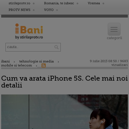
stirileprotv.ro
Romania, te iubesc
Vremea
PROTV NEWS
VOYO
ibani
tehnologie si media
9 iulie 2013 08:50 / 9683
vizualizari
mobile si telecom
Cum va arata iPhone 5S. Cele mai noi
detalii