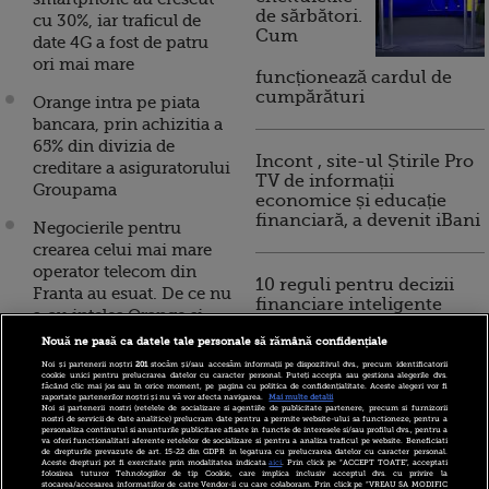
de sărbători.
cu 30%, iar traficul de
Cum
date 4G a fost de patru
ori mai mare
funcționează cardul de
cumpărături
Orange intra pe piata
bancara, prin achizitia a
65% din divizia de
Incont , site-ul Știrile Pro
creditare a asiguratorului
TV de informații
Groupama
economice și educație
financiară, a devenit iBani
Negocierile pentru
crearea celui mai mare
operator telecom din
10 reguli pentru decizii
Franta au esuat. De ce nu
financiare inteligente
s-au inteles Orange si
Bouygues
Nouă ne pasă ca datele tale personale să rămână confidențiale
Noi și partenerii noștri
201
stocăm și/sau accesăm informații pe dispozitivul dvs., precum identificatorii
Orange Romania,
cookie unici pentru prelucrarea datelor cu caracter personal. Puteți accepta sau gestiona alegerile dvs.
făcând clic mai jos sau în orice moment, pe pagina cu politica de confidențialitate. Aceste alegeri vor fi
investigata de
raportate partenerilor noștri și nu vă vor afecta navigarea.
Mai multe detalii
Noi si partenerii nostri (retelele de socializare si agentiile de publicitate partenere, precum si furnizorii
Concurenta pentru
nostri de servicii de date analitice) prelucram date pentru a permite website-ului sa functioneze, pentru a
personaliza continutul si anunturile publicitare afisate in functie de interesele si/sau profilul dvs., pentru a
posibil abuz de pozitie
va oferi functionalitati aferente retelelor de socializare si pentru a analiza traficul pe website. Beneficiati
de drepturile prevazute de art. 15-22 din GDPR in legatura cu prelucrarea datelor cu caracter personal.
dominanta
Aceste drepturi pot fi exercitate prin modalitatea indicata
aici
. Prin click pe “ACCEPT TOATE”, acceptati
folosirea tuturor Tehnologiilor de tip Cookie, care implica inclusiv acceptul dvs. cu privire la
stocarea/accesarea informatiilor de catre Vendor-ii cu care colaboram. Prin click pe “VREAU SA MODIFIC