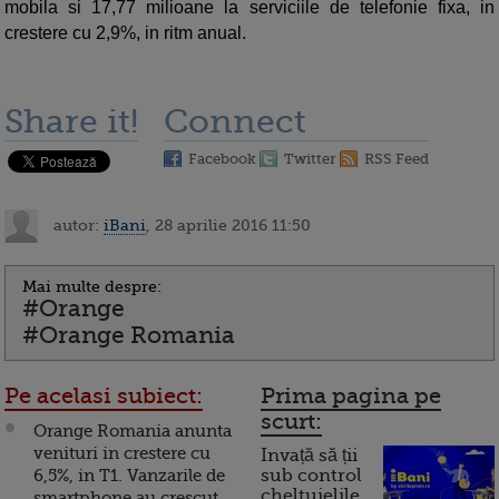
mobila si 17,77 milioane la serviciile de telefonie fixa, in
crestere cu 2,9%, in ritm anual.
Share it!
Connect
Facebook
Twitter
RSS Feed
autor:
iBani
, 28 aprilie 2016 11:50
Mai multe despre:
#Orange
#Orange Romania
Pe acelasi subiect:
Prima pagina pe
scurt:
Orange Romania anunta
venituri in crestere cu
Invață să ții
6,5%, in T1. Vanzarile de
sub control
cheltuielile
smartphone au crescut