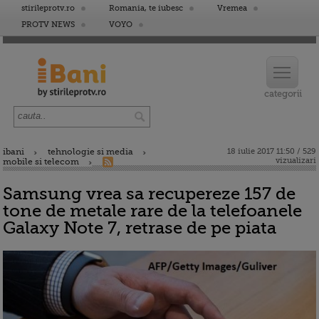
stirileprotv.ro
Romania, te iubesc
Vremea
PROTV NEWS
VOYO
ibani
tehnologie si media
18 iulie 2017 11:50 / 529
vizualizari
mobile si telecom
Samsung vrea sa recupereze 157 de
tone de metale rare de la telefoanele
Galaxy Note 7, retrase de pe piata