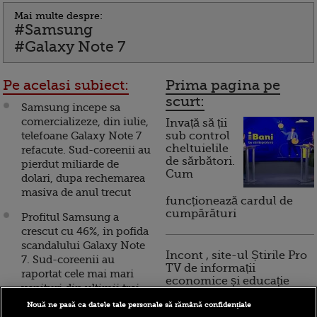
Mai multe despre:
#Samsung
#Galaxy Note 7
Pe acelasi subiect:
Prima pagina pe
scurt:
Samsung incepe sa
comercializeze, din iulie,
Invață să ții
telefoane Galaxy Note 7
sub control
cheltuielile
refacute. Sud-coreenii au
de sărbători.
pierdut miliarde de
Cum
dolari, dupa rechemarea
masiva de anul trecut
funcționează cardul de
cumpărături
Profitul Samsung a
crescut cu 46%, in pofida
scandalului Galaxy Note
Incont , site-ul Știrile Pro
7. Sud-coreenii au
TV de informații
raportat cele mai mari
economice și educație
venituri din ultimii trei
financiară, a devenit iBani
ani
Nouă ne pasă ca datele tale personale să rămână confidențiale