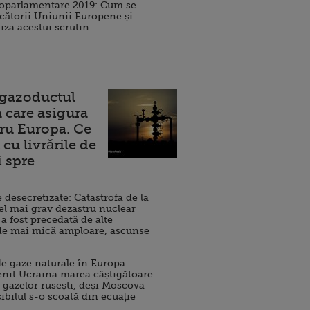
roparlamentare 2019: Cum se
cătorii Uniunii Europene și
iza acestui scrutin
 gazoductul
 care asigura
ru Europa. Ce
cu livrările de
i spre
esecretizate: Catastrofa de la
el mai grav dezastru nuclear
 a fost precedată de alte
de mai mică amploare, ascunse
e gaze naturale în Europa.
nit Ucraina marea câștigătoare
 gazelor rusești, deși Moscova
sibilul s-o scoată din ecuație