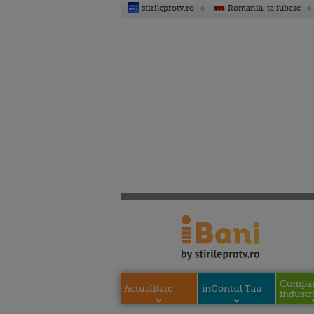
stirileprotv.ro
Romania, te iubesc
Compani
Actualitate
inContul Tau
industri