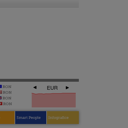
EUR
RON
RON
RON
RON
e
Smart People
Infografice