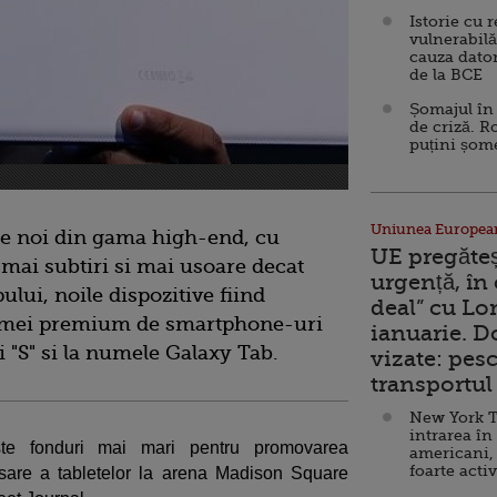
Istorie cu 
vulnerabilă
cauza dator
de la BCE
Șomajul în 
de criză. R
puțini șom
Uniunea Europea
te noi din gama high-end, cu
UE pregăte
 mai subtiri si mai usoare decat
urgență, în
lui, noile dispozitive fiind
deal” cu Lo
gamei premium de smartphone-uri
ianuarie. 
 "S" si la numele Galaxy Tab.
vizate: pesc
transportul 
New York T
intrarea în
te fonduri mai mari pentru promovarea
americani,
foarte acti
nsare a tabletelor la arena Madison Square