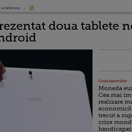
 si telecom
ezentat doua tablete no
ndroid
Criza datoriilor
Moneda euro
Cea mai im
realizare m
economică 
trecut a sup
crize mondi
handicapat 