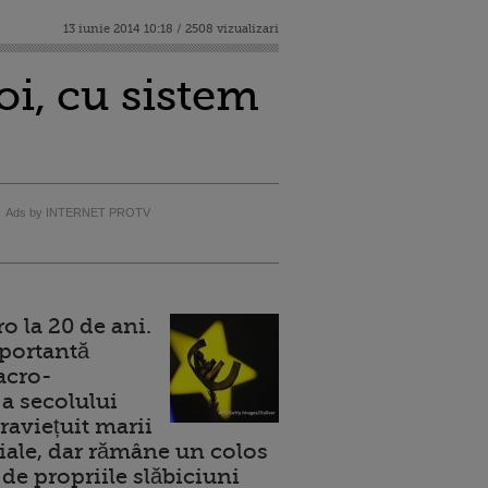
13 iunie 2014 10:18 / 2508 vizualizari
i, cu sistem
Ads by INTERNET PROTV
 la 20 de ani.
portantă
acro-
a secolului
raviețuit marii
ale, dar rămâne un colos
de propriile slăbiciuni