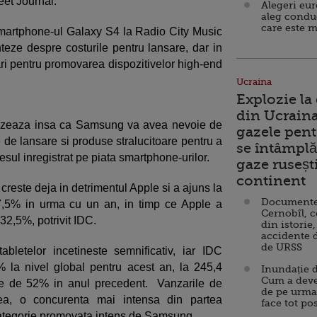
eet Journal.
Alegeri eu
aleg condu
care este m
martphone-ul Galaxy S4 la Radio City Music
ze despre costurile pentru lansare, dar in
lari pentru promovarea dispozitivelor high-end
Ucraina
Explozie la
din Ucraina
ertizeaza insa ca Samsung va avea nevoie de
gazele pent
de lansare si produse stralucitoare pentru a
se întâmplă 
esul inregistrat pe piata smartphone-urilor.
gaze ruseșt
continent
reste deja in detrimentul Apple si a ajuns la
Documente d
17,5% in urma cu un an, in timp ce Apple a
Cernobîl, c
32,5%, potrivit IDC.
din istorie,
accidente 
de URSS
bletelor incetineste semnificativ, iar IDC
la nivel global pentru acest an, la 245,4
Inundație d
Cum a deve
ere de 52% in anul precedent. Vanzarile de
de pe urma
nea, o concurenta mai intensa din partea
face tot po
categorie promovata intens de Samsung.