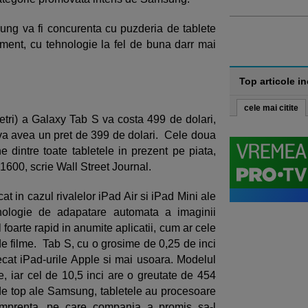
ung va fi concurenta cu puzderia de tablete
ment, cu tehnologie la fel de buna darr mai
Top articole i
cele mai citite
etri) a Galaxy Tab S va costa 499 de dolari,
) va avea un pret de 399 de dolari. Cele doua
 dintre toate tabletele in prezent pe piata,
600, scrie Wall Street Journal.
t in cazul rivalelor iPad Air si iPad Mini ale
logie de adapatare automata a imaginii
 foarte rapid in anumite aplicatii, cum ar cele
 de filme. Tab S, cu o grosime de 0,25 de inci
decat iPad-urile Apple si mai usoara. Modelul
, iar cel de 10,5 inci are o greutate de 454
de top ale Samsung, tabletele au procesoare
amprenta, pe care compania a promis sa-l