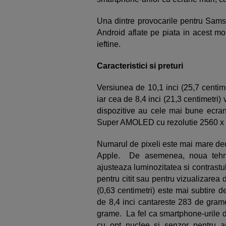
Una dintre provocarile pentru Sams
Android aflate pe piata in acest mo
ieftine.
Caracteristici si preturi
Versiunea de 10,1 inci (25,7 centim
iar cea de 8,4 inci (21,3 centimetri
dispozitive au cele mai bune ecrane
Super AMOLED cu rezolutie 2560 x 1
Numarul de pixeli este mai mare deca
Apple. De asemenea, noua tehno
ajusteaza luminozitatea si contrastul
pentru citit sau pentru vizualizarea
(0,63 centimetri) este mai subtire 
de 8,4 inci cantareste 283 de grame
grame. La fel ca smartphone-urile 
cu opt nuclee si senzor pentru 