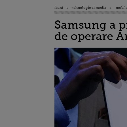
ibani
tehnologie si media
mobile
Samsung a pr
de operare A