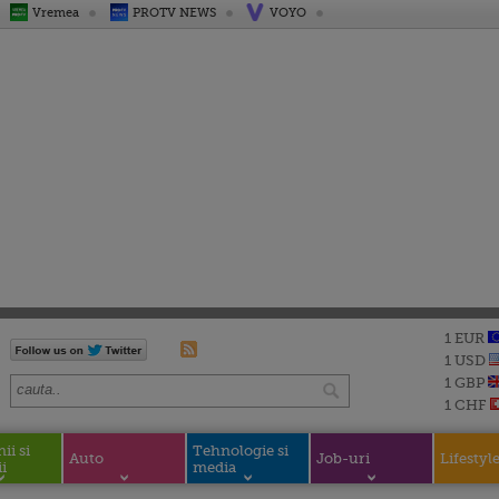
Vremea
PROTV NEWS
VOYO
1 EUR
1 USD
1 GBP
1 CHF
i si
Tehnologie si
Auto
Job-uri
Lifestyl
i
media