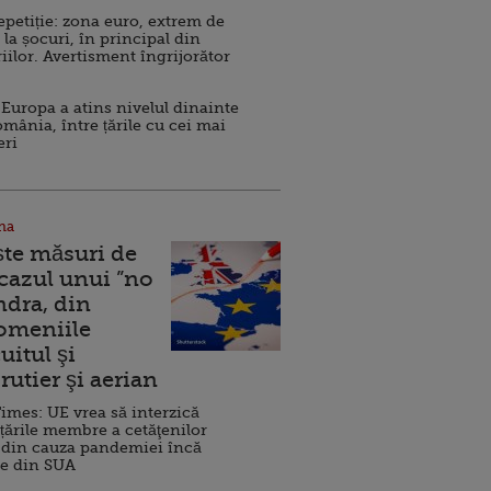
repetiție: zona euro, extrem de
 la șocuri, în principal din
iilor. Avertisment îngrijorător
Europa a atins nivelul dinainte
omânia, între țările cu cei mai
eri
na
ște măsuri de
 cazul unui ”no
ndra, din
Domeniile
uitul şi
rutier şi aerian
imes: UE vrea să interzică
 țările membre a cetăţenilor
 din cauza pandemiei încă
ve din SUA