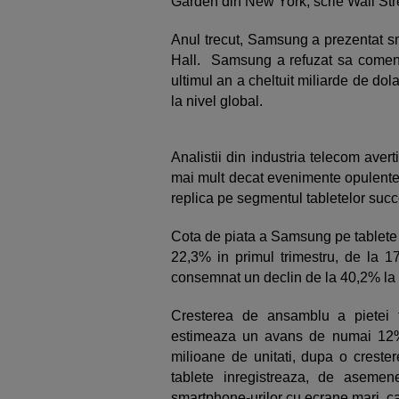
Garden din New York, scrie Wall Str
Anul trecut, Samsung a prezentat s
Hall. Samsung a refuzat sa comente
ultimul an a cheltuit miliarde de do
la nivel global.
Analistii din industria telecom av
mai mult decat evenimente opulente 
replica pe segmentul tabletelor succ
Cota de piata a Samsung pe tablete c
22,3% in primul trimestru, de la 
consemnat un declin de la 40,2% la 
Cresterea de ansamblu a pietei ta
estimeaza un avans de numai 12% 
milioane de unitati, dupa o crest
tablete inregistreaza, de aseme
smartphone-urilor cu ecrane mari, 