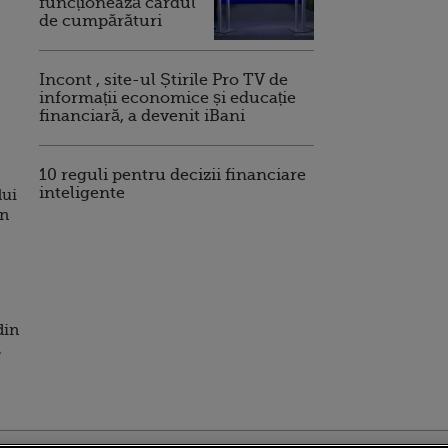
funcționează cardul
de cumpărături
Incont , site-ul Știrile Pro TV de
informații economice și educație
financiară, a devenit iBani
10 reguli pentru decizii financiare
inteligente
lui
in
din
%