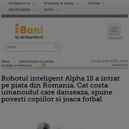
stirileprotv.ro
Romania, te iubesc
Vremea
PROTV NEWS
VOYO
ibani
tehnologie si media
11 mai 2016 15:55 / 2645
vizualizari
mobile si telecom
Robotul inteligent Alpha 1S a intrat
pe piata din Romania. Cat costa
umanoidul care danseaza, spune
povesti copiilor si joaca fotbal