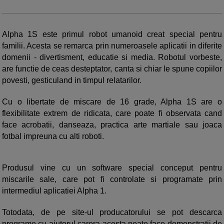
Alpha 1S este primul robot umanoid creat special pentru
familii. Acesta se remarca prin numeroasele aplicatii in diferite
domenii - divertisment, educatie si media. Robotul vorbeste,
are functie de ceas desteptator, canta si chiar le spune copiilor
povesti, gesticuland in timpul relatarilor.
Cu o libertate de miscare de 16 grade, Alpha 1S are o
flexibilitate extrem de ridicata, care poate fi observata cand
face acrobatii, danseaza, practica arte martiale sau joaca
fotbal impreuna cu alti roboti.
Produsul vine cu un software special conceput pentru
miscarile sale, care pot fi controlate si programate prin
intermediul aplicatiei Alpha 1.
Totodata, de pe site-ul producatorului se pot descarca
programe cu ajutorul carora acesta poate face demonstratii de