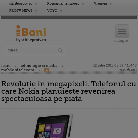
stirileprotv.ro
Romania, te iubesc
Vremea
PROTV NEWS
VOYO
ibani
tehnologie si media
12 iulie 2013 08:39 / 15448
vizualizari
mobile si telecom
Revolutie in megapixeli. Telefonul cu
care Nokia planuieste revenirea
spectaculoasa pe piata