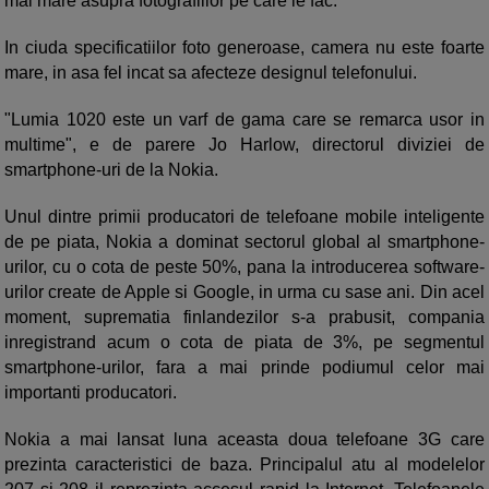
mai mare asupra fotografiilor pe care le fac.
In ciuda specificatiilor foto generoase, camera nu este foarte
mare, in asa fel incat sa afecteze designul telefonului.
"Lumia 1020 este un varf de gama care se remarca usor in
multime", e de parere Jo Harlow, directorul diviziei de
smartphone-uri de la Nokia.
Unul dintre primii producatori de telefoane mobile inteligente
de pe piata, Nokia a dominat sectorul global al smartphone-
urilor, cu o cota de peste 50%, pana la introducerea software-
urilor create de Apple si Google, in urma cu sase ani. Din acel
moment, suprematia finlandezilor s-a prabusit, compania
inregistrand acum o cota de piata de 3%, pe segmentul
smartphone-urilor, fara a mai prinde podiumul celor mai
importanti producatori.
Nokia a mai lansat luna aceasta doua telefoane 3G care
prezinta caracteristici de baza. Principalul atu al modelelor