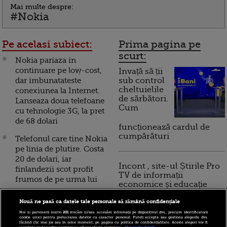
Mai multe despre:
#Nokia
Pe acelasi subiect:
Prima pagina pe
scurt:
Nokia pariaza in
continuare pe low-cost,
Invață să ții
dar imbunatateste
sub control
cheltuielile
conexiunea la Internet.
de sărbători.
Lanseaza doua telefoane
Cum
cu tehnologie 3G, la pret
de 68 dolari
funcționează cardul de
cumpărături
Telefonul care tine Nokia
pe linia de plutire. Costa
20 de dolari, iar
Incont , site-ul Știrile Pro
finlandezii scot profit
TV de informații
frumos de pe urma lui
economice și educație
financiară, a devenit iBani
Nokia a preluat integral
Nouă ne pasă ca datele tale personale să rămână confidențiale
Nokia Siemens
Noi și partenerii noștri
201
stocăm și/sau accesăm informații pe dispozitivul dvs., precum identificatorii
Networks, pentru 1,7
cookie unici pentru prelucrarea datelor cu caracter personal. Puteți accepta sau gestiona alegerile dvs.
10 reguli pentru decizii
făcând clic mai jos sau în orice moment, pe pagina cu politica de confidențialitate. Aceste alegeri vor fi