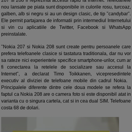
207 si 208 il reprezinta accesul rapid la Internet. Telefoanele
nou lansate pe piata sunt disponibile in culorile rosu, turcoaz,
galben, alb si negru si au un design clasic, de tip "candybar".
Ele permit partajarea de informatii prin intermediul Internetului
si vin cu aplicatiile de Twitter, Facebook si WhatsApp
preinstalate.
"Nokia 207 si Nokia 208 sunt create pentru persoanele care
prefera telefoanele clasice si tastatura traditionala, dar nu vor
sa rateze nici experientele specifice smartphone-urilor, cum ar
fi conectarea la retelele de socializare sau accesul la
Internet", a declarat Timo Toikkanen, vicepresedintele
executiv al diviziei de telefoane mobile din cadrul Nokia.
Principalele diferente dintre cele doua modele se refera la
faptul ca Nokia 208 are o camera foto si este disponibil atat in
varianta cu o singura cartela, cat si in cea dual SIM. Telefoane
costa 68 de dolari.