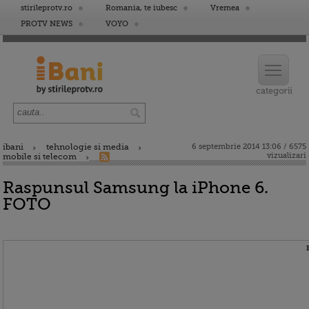
stirileprotv.ro
Romania, te iubesc
Vremea
PROTV NEWS
VOYO
ibani
tehnologie si media
6 septembrie 2014 13:06 / 6575
vizualizari
mobile si telecom
Raspunsul Samsung la iPhone 6.
FOTO