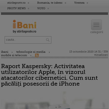
stirileprotv.ro
Romania, te iubesc
Vremea
PROTV NEWS
VOYO
ibani
tehnologie si media
13 octombrie 2020 14:31 / 339
vizualizari
mobile si telecom
Raport Kaspersky: Activitatea
utilizatorilor Apple, în vizorul
atacatorilor cibernetici. Cum sunt
păcăliți posesorii de iPhone