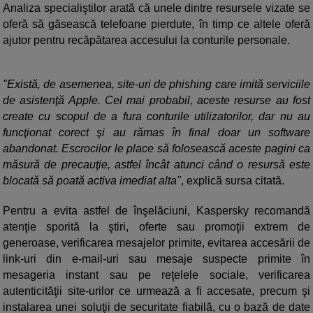
Analiza specialiştilor arată că unele dintre resursele vizate se
oferă să găsească telefoane pierdute, în timp ce altele oferă
ajutor pentru recăpătarea accesului la conturile personale.
"Există, de asemenea, site-uri de phishing care imită serviciile
de asistenţă Apple. Cel mai probabil, aceste resurse au fost
create cu scopul de a fura conturile utilizatorilor, dar nu au
funcţionat corect şi au rămas în final doar un software
abandonat. Escrocilor le place să folosească aceste pagini ca
măsură de precauţie, astfel încât atunci când o resursă este
blocată să poată activa imediat alta"
, explică sursa citată.
Pentru a evita astfel de înşelăciuni, Kaspersky recomandă
atenţie sporită la ştiri, oferte sau promoţii extrem de
generoase, verificarea mesajelor primite, evitarea accesării de
link-uri din e-mail-uri sau mesaje suspecte primite în
mesageria instant sau pe reţelele sociale, verificarea
autenticităţii site-urilor ce urmează a fi accesate, precum şi
instalarea unei soluţii de securitate fiabilă, cu o bază de date