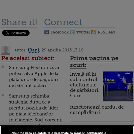
Share it!
Connect
Facebook
Twitter
RSS Feed
autor:
iBani
, 29 aprilie 2015 13:16
Pe acelasi subiect:
Prima pagina pe
scurt:
Samsung Electronics ar
putea salva Apple de la
Invață să ții
plata unor despagubiri
sub control
cheltuielile
de 533 mil. dolari
de sărbători.
Cum
Samsung schimba
strategia, dupa ce a
funcționează cardul de
pierdut pozitia de lider
cumpărături
pe piata telefoanelor
inteligente. Sud-coreenii
se vor concentra pe
Incont , site-ul Știrile Pro
produse premium
Nouă ne pasă ca datele tale personale să rămână confidențiale