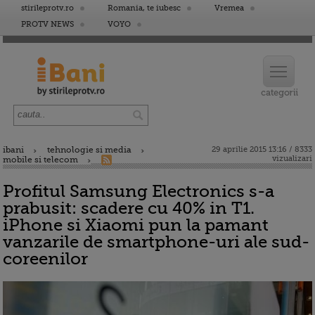
stirileprotv.ro
Romania, te iubesc
Vremea
PROTV NEWS
VOYO
ibani
tehnologie si media
29 aprilie 2015 13:16 / 8333
vizualizari
mobile si telecom
Profitul Samsung Electronics s-a
prabusit: scadere cu 40% in T1.
iPhone si Xiaomi pun la pamant
vanzarile de smartphone-uri ale sud-
coreenilor