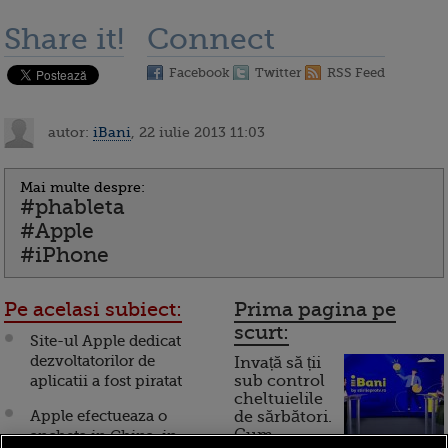
Share it!
Connect
Facebook
Twitter
RSS Feed
autor:
iBani
, 22 iulie 2013 11:03
Mai multe despre:
#phableta
#Apple
#iPhone
Pe acelasi subiect:
Prima pagina pe
scurt:
Site-ul Apple dedicat
dezvoltatorilor de
Invață să ții
aplicatii a fost piratat
sub control
cheltuielile
Apple efectueaza o
de sărbători.
Cum
ancheta in China, in