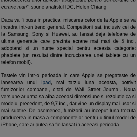
ecrane mari
”, spune analistul IDC, Helen Chiang.
Daca va fi pusa in practica, miscarea celor de la Apple se va
incadra intr-un trend general. Competitorii sai, inclusiv cei de
la Samsung, Sony si Huawei, au lansat deja telefoane de
ultima generatie care prezinta ecrane mai mari de 5 inci,
adoptand si un nume special pentru aceasta categorie:
phablete (un rezultat dintre incrucisarea unei tablete cu un
telefon mobil).
Testele vin intr-o perioada in care Apple se pregateste de
lansearea unui
Ipad
, mai tarziu luna aceasta, potrivit
furnizorilor companei, citati de Wall Street Journal. Noua
versiune ar urma sa aiba aceeasi dimensiune si rezolutie ca si
modelul precedent, de 9,7 inci, dar vine un display mai usor si
mai subtire. De asemenea, furnizorii au inceput luna trecuta
producerea in masa a componentelor pentru ultimul model de
iPhone, care ar putea sa fie lansat in aceeasi perioada.