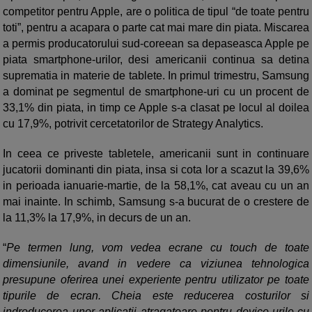
competitor pentru Apple, are o politica de tipul “de toate pentru
toti”, pentru a acapara o parte cat mai mare din piata. Miscarea
a permis producatorului sud-coreean sa depaseasca Apple pe
piata smartphone-urilor, desi americanii continua sa detina
suprematia in materie de tablete. In primul trimestru, Samsung
a dominat pe segmentul de smartphone-uri cu un procent de
33,1% din piata, in timp ce Apple s-a clasat pe locul al doilea
cu 17,9%, potrivit cercetatorilor de Strategy Analytics.
In ceea ce priveste tabletele, americanii sunt in continuare
jucatorii dominanti din piata, insa si cota lor a scazut la 39,6%
in perioada ianuarie-martie, de la 58,1%, cat aveau cu un an
mai inainte. In schimb, Samsung s-a bucurat de o crestere de
la 11,3% la 17,9%, in decurs de un an.
“
Pe termen lung, vom vedea ecrane cu touch de toate
dimensiunile, avand in vedere ca viziunea tehnologica
presupune oferirea unei experiente pentru utilizator pe toate
tipurile de ecran. Cheia este reducerea costurilor si
indroducerea unor aplicatii atragatoare pentru device-urile cu