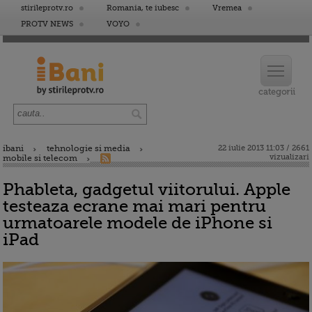
stirileprotv.ro
Romania, te iubesc
Vremea
PROTV NEWS
VOYO
ibani
tehnologie si media
22 iulie 2013 11:03 / 2661
vizualizari
mobile si telecom
Phableta, gadgetul viitorului. Apple
testeaza ecrane mai mari pentru
urmatoarele modele de iPhone si
iPad