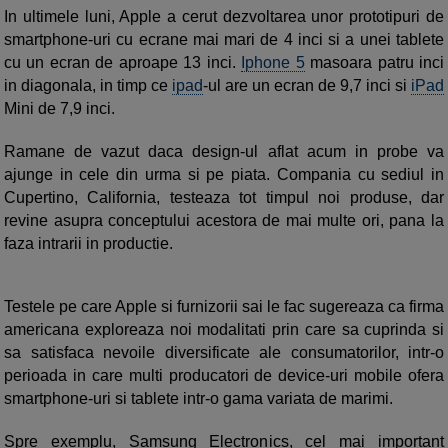
In ultimele luni, Apple a cerut dezvoltarea unor prototipuri de
smartphone-uri cu ecrane mai mari de 4 inci si a unei tablete
cu un ecran de aproape 13 inci.
Iphone 5
masoara patru inci
in diagonala, in timp ce
ipad
-ul are un ecran de 9,7 inci si
iPad
Mini de 7,9 inci.
Ramane de vazut daca design-ul aflat acum in probe va
ajunge in cele din urma si pe piata. Compania cu sediul in
Cupertino, California, testeaza tot timpul noi produse, dar
revine asupra conceptului acestora de mai multe ori, pana la
faza intrarii in productie.
Testele pe care Apple si furnizorii sai le fac sugereaza ca firma
americana exploreaza noi modalitati prin care sa cuprinda si
sa satisfaca nevoile diversificate ale consumatorilor, intr-o
perioada in care multi producatori de device-uri mobile ofera
smartphone-uri si tablete intr-o gama variata de marimi.
Spre exemplu, Samsung Electronics, cel mai important