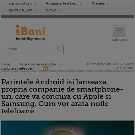
stirileprotv.ro
Romania, te iubesc
Vremea
PROTV NEWS
VOYO
ibani
tehnologie si media
16 ianuarie 2017 09:17 / 2097
vizualizari
mobile si telecom
Parintele Android isi lanseaza
propria companie de smartphone-
uri, care va concura cu Apple si
Samsung. Cum vor arata noile
telefoane