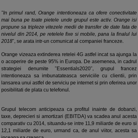
"In primul rand, Orange intentioneaza ca ofere conectivitate
mai buna pe toate pietele unde grupul este activ. Orange isi
propune sa tripleze vitezele medii de transfer de date fata de
nivelul din 2014, pe retelele fixe si mobile, pana la finalul lui
2018
", se arata intr-un comunicat al companiei franceze.
Orange vizeaza extinderea retelei 4G astfel incat sa ajunga la
o acoperire de peste 95% in Europa. De asemenea, in cadrul
strategiei denumite "Essentials2020", grupul francez
intentioneaza sa imbunatateasca serviciile cu clientii, prin
lansarea unui astfel de serviciu pe internet si prin oferirea unor
posibilitati de plata cu telefonul.
Grupul telecom anticipeaza ca profitul inainte de dobanzi,
taxe, deprecieri si amortizari (EBITDA) va scadea anul acesta
comparativ cu 2014, situandu-se intre 11,9 miliarde de euro si
12,1 miliarde de euro, urmand ca, de anul viitor, acesta sa
inceapa sa creasca.