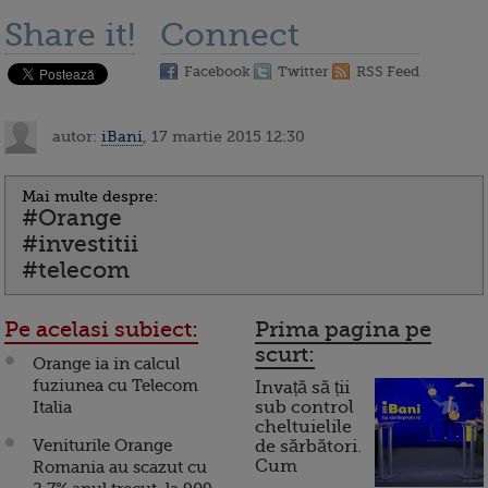
Share it!
Connect
Facebook
Twitter
RSS Feed
autor:
iBani
, 17 martie 2015 12:30
Mai multe despre:
#Orange
#investitii
#telecom
Pe acelasi subiect:
Prima pagina pe
scurt:
Orange ia in calcul
fuziunea cu Telecom
Invață să ții
Italia
sub control
cheltuielile
Veniturile Orange
de sărbători.
Cum
Romania au scazut cu