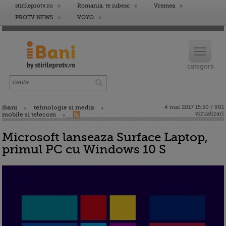
stirileprotv.ro
Romania, te iubesc
Vremea
PROTV NEWS
VOYO
ibani
tehnologie si media
4 mai 2017 15:50 / 981
vizualizari
mobile si telecom
Microsoft lanseaza Surface Laptop,
primul PC cu Windows 10 S