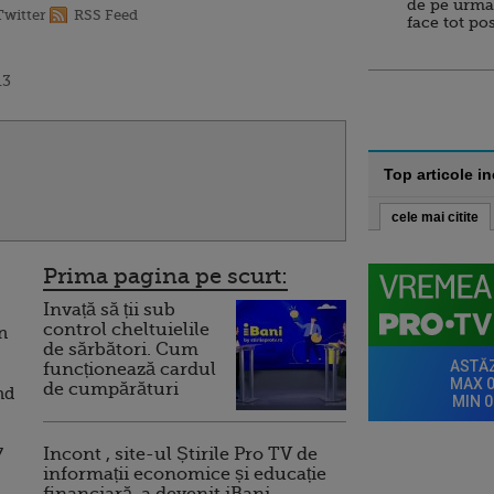
de pe urma
Twitter
RSS Feed
face tot po
13
Top articole i
cele mai citite
Prima pagina pe scurt:
Invață să ții sub
control cheltuielile
n
de sărbători. Cum
funcționează cardul
de cumpărături
nd
7
Incont , site-ul Știrile Pro TV de
informații economice și educație