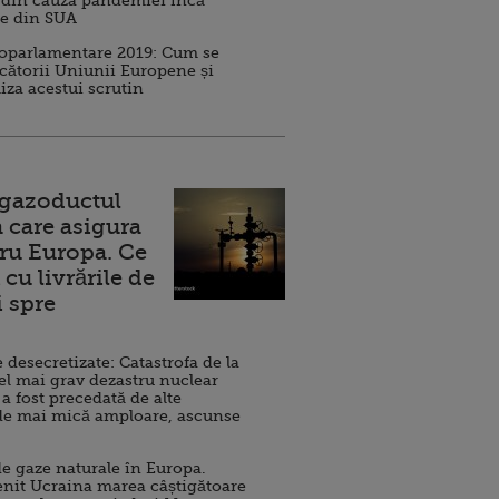
 din cauza pandemiei încă
ve din SUA
roparlamentare 2019: Cum se
cătorii Uniunii Europene și
iza acestui scrutin
 gazoductul
 care asigura
ru Europa. Ce
cu livrările de
i spre
esecretizate: Catastrofa de la
el mai grav dezastru nuclear
 a fost precedată de alte
de mai mică amploare, ascunse
e gaze naturale în Europa.
nit Ucraina marea câștigătoare