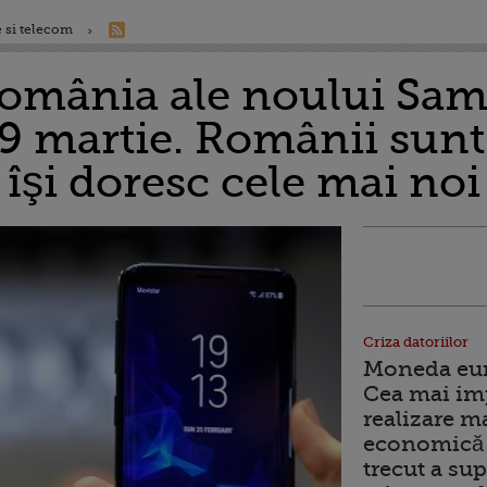
 si telecom
 România ale noului Sa
 9 martie. Românii sunt
i îşi doresc cele mai no
Criza datoriilor
Moneda euro
Cea mai im
realizare m
economică 
trecut a sup