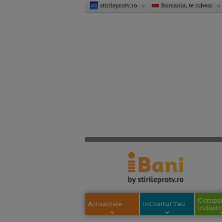
stirileprotv.ro
Romania, te iubesc
Compani
Actualitate
inContul Tau
industri