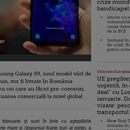
crize mondi
handicapat 
Istorie cu 
vulnerabilă
cauza dator
de la BCE
Șomajul în 
de criză. R
puțini șom
Uniunea Europea
sung Galaxy S9, noul model vârf de
UE pregăte
an, vor fi livrate în România
urgență, în
ru cei care au făcut pre-comenzi,
deal” cu Lo
sarea comercială la nivel global.
ianuarie. 
vizate: pesc
transportul 
New York T
ebruarie şi sunt în linie cu aşteptările
intrarea în
rte mare şi răspunsul foarte bun al pieţei, a