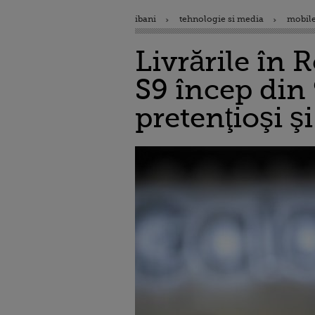
ibani
tehnologie si media
mobile
Livrările în
S9 încep din
pretenţioşi ş