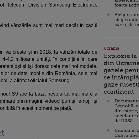
americani,
 of Telecom Division Samsung Electronics
foarte acti
Alegeri eu
aleg condu
care este m
vind vânzările sunt mai mari decât în cazul
Ucraina
 va creşte şi în 2018, la vânzări totale de
Explozie la
 4-4,2 milioane unităţi, în condiţiile în care
din Ucraina
pretenţioşi şi îşi doresc cele mai noi modele,
gazele pent
elelor de date mobile din România, cele mai
se întâmplă 
obal, a afirmat oficialul Samsung.
gaze ruseșt
continent
, noul S9 are la bază nevoia tot mai mare a
rimare prin imagini, videoclipuri şi "emoji" şi
Documente d
Cernobîl, c
nibilă în acest moment pe piaţă.
din istorie,
accidente 
de URSS
t
Inundație d
Cum a deve