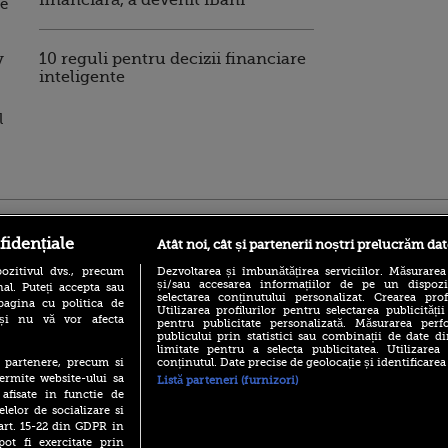
financiară, a devenit iBani
se
y
10 reguli pentru decizii financiare
inteligente
l
ro
foodstory.ro
Procinema.ro
fidențiale
Atât noi, cât și partenerii noștri prelucrăm dat
ozitivul dvs., precum
Dezvoltarea și îmbunătățirea serviciilor. Măsurarea
și/sau accesarea informațiilor de pe un dispoziti
al. Puteți accepta sau
selectarea conținutului personalizat. Crearea prof
pagina cu politica de
Utilizarea profilurilor pentru selectarea publicității
i și nu vă vor afecta
pentru publicitate personalizată. Măsurarea perfo
publicului prin statistici sau combinații de date di
limitate pentru a selecta publicitatea. Utilizarea
conținutul. Date precise de geolocație și identificarea
te partenere, precum si
(P) Descoperă Lumea
Nikolaj Coster-Wa
ermite website-ului sa
Listă parteneri (furnizori)
Evenimentelor din România
Urzeala Tronurilor
 afisate in functie de
cu Transilvania Events!
Annabelle Wallis,
elelor de socializare si
lui Sebastian Stan,
(P) Raku, gaming intens și o
 art. 15-22 din GDPR in
prinși într-o curs
pauză binemeritată cu...
pot fi exercitate prin