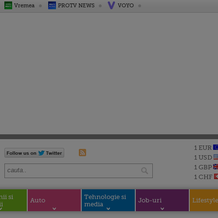
Vremea
PROTV NEWS
VOYO
1 EUR
1 USD
1 GBP
1 CHF
i si
Tehnologie si
Auto
Job-uri
Lifestyl
i
media