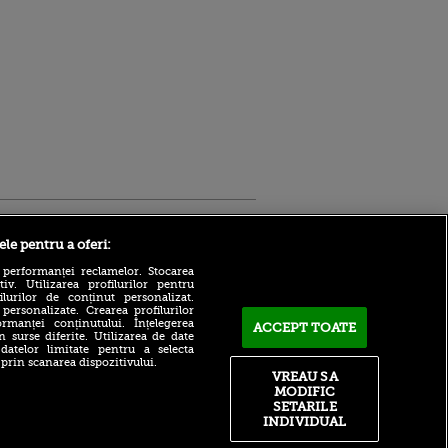
Sport.ro
ele pentru a oferi:
 performanței reclamelor. Stocarea
v. Utilizarea profilurilor pentru
ilurilor de conținut personalizat.
 personalizate. Crearea profilurilor
rmanței conținutului. Înțelegerea
ACCEPT TOATE
n surse diferite. Utilizarea de date
 datelor limitate pentru a selecta
ACUM: Ferencvaros - Real
 prin scanarea dispozitivului.
Madrid 0-1, pe VOYO Sport
ldau din
VREAU SA
1. „Los Blancos” deschid
 și
MODIFIC
scorul în minutul 41
 logodnica
SETARILE
 sunt
Farul Constanța - FK
INDIVIDUAL
ă criminală
Csikszereda 3-2! Victorie cu
emoții pentru „marinari”