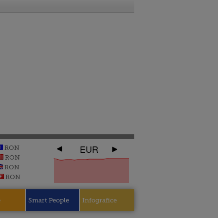
EUR
RON
RON
RON
RON
e
Smart People
Infografice