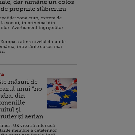
ale, dar rămâne un colos
de propriile slăbiciuni
repetiție: zona euro, extrem de
 la șocuri, în principal din
iilor. Avertisment îngrijorător
Europa a atins nivelul dinainte
omânia, între țările cu cei mai
eri
na
ște măsuri de
 cazul unui ”no
ndra, din
Domeniile
uitul şi
rutier şi aerian
imes: UE vrea să interzică
 țările membre a cetăţenilor