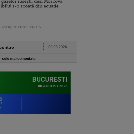
 gazelor rusești, deși Moscova
sibilul s-o scoată din ecuație
Ads by INTERNET PROTV
ncont.ro
08.08.2026
cele mai comentate