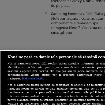
telefoanele Galaxy Note 7, retra
de pe piata
Samsung lanseaza oficial Galax
Note Fan Edition, construit din
componentele ramase dupa
retragerea Note 7. Cat costa nou
smartphone
Stirileprotv.ro
ilike-it.
Nouă ne pasă ca datele tale personale să rămână con
Noi și partenerii noștri
201
stocăm și/sau accesăm informații pe disp
identificatorii cookie unici pentru prelucrarea datelor cu caracter person
gestiona alegerile dvs. făcând clic mai jos sau în orice moment, pe 
confidențialitate. Aceste alegeri vor fi raportate partenerilor noștr
navigarea.
Mai multe detalii
Iranul, aproape de un acord
Noi si partenerii nostri (retelele de socializare si agentiile de publicita
cu Omanul pentru
furnizorii nostri de servicii de date analitice) prelucram date pentru a p
Strâmtoarea Ormuz. Ce
functioneze, pentru a personaliza continutul si anunturile publicitare
condiții pune Teheranul
interesele si/sau profilul dvs., pentru a va oferi functionalitati aferente ret
pentru a analiza traficul pe website. Beneficiati de drepturile prevazute de
Volodimir Zelenski, apel
disperat către aliați:
legatura cu prelucrarea datelor cu caracter personal. Aceste drepturi 