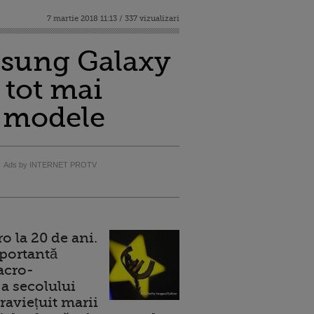
7 martie 2018 11:13 / 337 vizualizari
msung Galaxy
 tot mai
i modele
Ads by INTERNET PROTV
 la 20 de ani.
portantă
acro-
a secolului
raviețuit marii