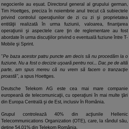
negocierile au eșuat. Directorul general al grupului german,
Tim Hoettges, preciza în noiembrie anul trecut că subiectele
privind controlul operaţiunilor de zi cu zi şi proprietatea
entităţii realizată în urma fuziunii, valoarea, finanţarea
operaţiunii şi aspectele care ţin de reglementare au fost
abordate în urma discuţiilor privind o eventuală fuziune între T-
Mobile şi Sprint.
"
Pe baza acestor patru puncte am decis să nu procedăm la o
fuziune. Nu a fost o decizie uşoară pentru noi... Dar, pe de altă
parte, am spus mereu că nu vrem să facem o tranzacţie
proastă",
a spus Hoettges.
Deutsche Telekom AG este cea mai mare companie
europeană de telecomunicaţii, cu operaţiuni în mai multe ţări
din Europa Centrală şi de Est, inclusiv în România.
Grupul controlează 40% din acţiunile Hellenic
Telecommunications Organization (OTE), care, la rândul său,
deţine 54,01% din Telekom România.