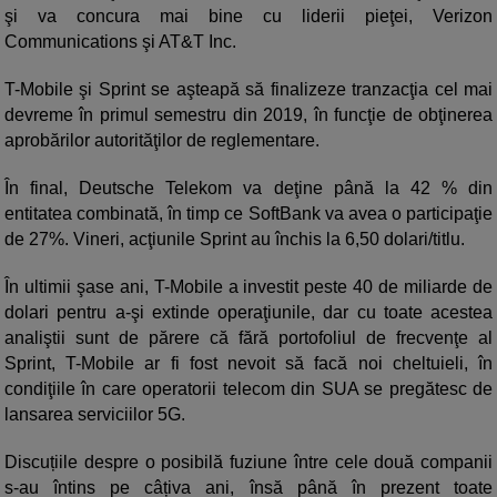
şi va concura mai bine cu liderii pieţei, Verizon
Communications şi AT&T Inc.
T-Mobile şi Sprint se aşteapă să finalizeze tranzacţia cel mai
devreme în primul semestru din 2019, în funcţie de obţinerea
aprobărilor autorităţilor de reglementare.
În final, Deutsche Telekom va deţine până la 42 % din
entitatea combinată, în timp ce SoftBank va avea o participaţie
de 27%. Vineri, acţiunile Sprint au închis la 6,50 dolari/titlu.
În ultimii şase ani, T-Mobile a investit peste 40 de miliarde de
dolari pentru a-şi extinde operaţiunile, dar cu toate acestea
analiştii sunt de părere că fără portofoliul de frecvenţe al
Sprint, T-Mobile ar fi fost nevoit să facă noi cheltuieli, în
condiţiile în care operatorii telecom din SUA se pregătesc de
lansarea serviciilor 5G.
Discuțiile despre o posibilă fuziune între cele două companii
s-au întins pe câțiva ani, însă până în prezent toate