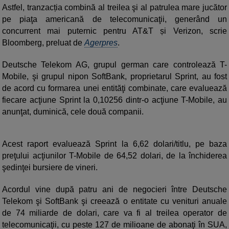
Astfel, tranzacția combină al treilea şi al patrulea mare jucător
pe piaţa americană de telecomunicaţii, generând un
concurrent mai puternic pentru AT&T și Verizon, scrie
Bloomberg, preluat de
Agerpres
.
Deutsche Telekom AG, grupul german care controlează T-
Mobile, şi grupul nipon SoftBank, proprietarul Sprint, au fost
de acord cu formarea unei entităţi combinate, care evaluează
fiecare acţiune Sprint la 0,10256 dintr-o acţiune T-Mobile, au
anunţat, duminică, cele două companii.
Acest raport evaluează Sprint la 6,62 dolari/titlu, pe baza
preţului acţiunilor T-Mobile de 64,52 dolari, de la închiderea
şedinţei bursiere de vineri.
Acordul vine după patru ani de negocieri între Deutsche
Telekom şi SoftBank şi creează o entitate cu venituri anuale
de 74 miliarde de dolari, care va fi al treilea operator de
telecomunicaţii, cu peste 127 de milioane de abonaţi în SUA,