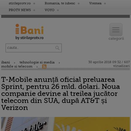
stirileprotv.ro
Romania, te iubesc
Vremea
PROTV NEWS
VOYO
ibani
tehnologie si media
30 aprilie 2018 09:32 / 607
vizualizari
mobile si telecom
T-Mobile anunță oficial preluarea
Sprint, pentru 26 mld. dolari. Noua
companie devine al treilea jucător
telecom din SUA, după AT&T și
Verizon