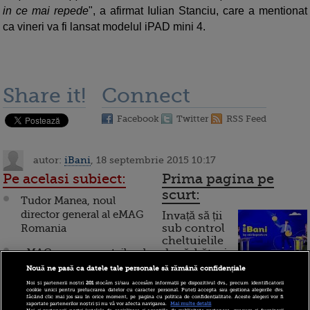
in ce mai repede
", a afirmat Iulian Stanciu, care a mentionat
ca vineri va fi lansat modelul iPAD mini 4.
Share it!
Connect
Facebook
Twitter
RSS Feed
autor:
iBani
, 18 septembrie 2015 10:17
Pe acelasi subiect:
Prima pagina pe
scurt:
Tudor Manea, noul
director general al eMAG
Invață să ții
Romania
sub control
cheltuielile
eMAG cumpara retailerul
de sărbători.
Cum
online Fashion Days
Nouă ne pasă ca datele tale personale să rămână confidențiale
Noi și partenerii noștri
201
stocăm și/sau accesăm informații pe dispozitivul dvs., precum identificatorii
eMAG intra in Polonia,
funcționează cardul de
cookie unici pentru prelucrarea datelor cu caracter personal. Puteți accepta sau gestiona alegerile dvs.
făcând clic mai jos sau în orice moment, pe pagina cu politica de confidențialitate. Aceste alegeri vor fi
prin preluarea unuia
cumpărături
raportate partenerilor noștri și nu vă vor afecta navigarea.
Mai multe detalii