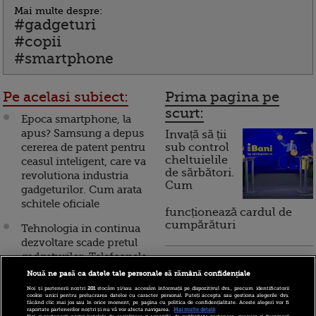
Mai multe despre:
#gadgeturi
#copii
#smartphone
Pe acelasi subiect:
Prima pagina pe
scurt:
Epoca smartphone, la
apus? Samsung a depus
Invață să ții
cererea de patent pentru
sub control
cheltuielile
ceasul inteligent, care va
de sărbători.
revolutiona industria
Cum
gadgeturilor. Cum arata
schitele oficiale
funcționează cardul de
cumpărături
Tehnologia in continua
dezvoltare scade pretul
gadgeturilor. Telefoanele
Incont , site-ul Știrile Pro
si tabletele de anul trecut,
Nouă ne pasă ca datele tale personale să rămână confidențiale
TV de informații
mai ieftine si cu 60%
economice și educație
Noi și partenerii noștri
201
stocăm și/sau accesăm informații pe dispozitivul dvs., precum identificatorii
cookie unici pentru prelucrarea datelor cu caracter personal. Puteți accepta sau gestiona alegerile dvs.
financiară, a devenit iBani
făcând clic mai jos sau în orice moment, pe pagina cu politica de confidențialitate. Aceste alegeri vor fi
Laptopul care se ruleaza
raportate partenerilor noștri și nu vă vor afecta navigarea.
Mai multe detalii