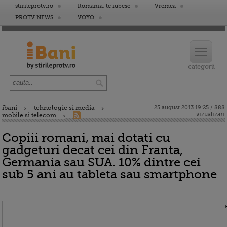
stirileprotv.ro
Romania, te iubesc
Vremea
PROTV NEWS
VOYO
ibani
tehnologie si media
25 august 2013 19:25 / 888
vizualizari
mobile si telecom
Copiii romani, mai dotati cu
gadgeturi decat cei din Franta,
Germania sau SUA. 10% dintre cei
sub 5 ani au tableta sau smartphone