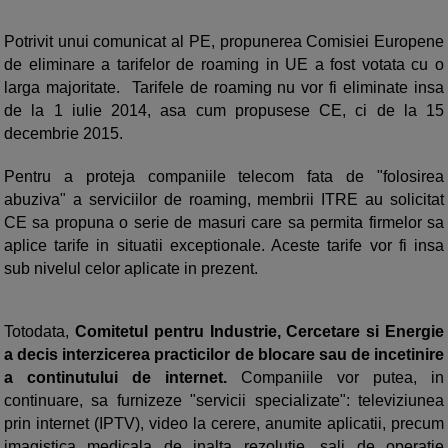
Potrivit unui comunicat al PE, propunerea Comisiei Europene
de eliminare a tarifelor de roaming in UE a fost votata cu o
larga majoritate. Tarifele de roaming nu vor fi eliminate insa
de la 1 iulie 2014, asa cum propusese CE, ci de la 15
decembrie 2015.
Pentru a proteja companiile telecom fata de "folosirea
abuziva" a serviciilor de roaming, membrii ITRE au solicitat
CE sa propuna o serie de masuri care sa permita firmelor sa
aplice tarife in situatii exceptionale. Aceste tarife vor fi insa
sub nivelul celor aplicate in prezent.
Totodata,
Comitetul pentru Industrie, Cercetare si Energie
a decis interzicerea practicilor de blocare sau de incetinire
a continutului de internet.
Companiile vor putea, in
continuare, sa furnizeze "servicii specializate": televiziunea
prin internet (IPTV), video la cerere, anumite aplicatii, precum
imagistica medicala de inalta rezolutie, sali de operatie