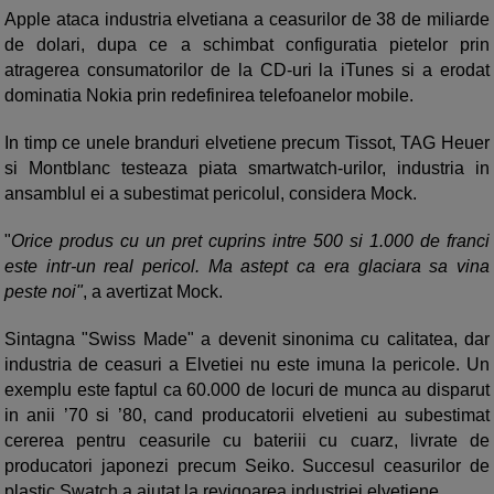
Apple ataca industria elvetiana a ceasurilor de 38 de miliarde
de dolari, dupa ce a schimbat configuratia pietelor prin
atragerea consumatorilor de la CD-uri la iTunes si a erodat
dominatia Nokia prin redefinirea telefoanelor mobile.
In timp ce unele branduri elvetiene precum Tissot, TAG Heuer
si Montblanc testeaza piata smartwatch-urilor, industria in
ansamblul ei a subestimat pericolul, considera Mock.
"
Orice produs cu un pret cuprins intre 500 si 1.000 de franci
este intr-un real pericol. Ma astept ca era glaciara sa vina
peste noi"
, a avertizat Mock.
Sintagna "Swiss Made" a devenit sinonima cu calitatea, dar
industria de ceasuri a Elvetiei nu este imuna la pericole. Un
exemplu este faptul ca 60.000 de locuri de munca au disparut
in anii ’70 si ’80, cand producatorii elvetieni au subestimat
cererea pentru ceasurile cu bateriii cu cuarz, livrate de
producatori japonezi precum Seiko. Succesul ceasurilor de
plastic Swatch a ajutat la revigoarea industriei elvetiene.