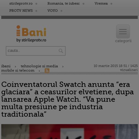
stirileprotv.ro
Romania, te iubesc
Vremea
PROTV NEWS
VOYO
ibani
tehnologie si media
10 martie 2015 18:51 / 1425
vizualizari
mobile si telecom
Coinventatorul Swatch anunta “era
glaciara” a ceasurilor elvetiene, dupa
lansarea Apple Watch. “Va pune
multa presiune pe industria
traditionala”