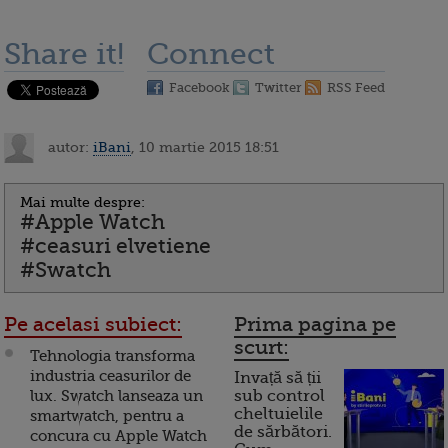
Share it!
Connect
Facebook
Twitter
RSS Feed
autor:
iBani
, 10 martie 2015 18:51
Mai multe despre:
#Apple Watch
#ceasuri elvetiene
#Swatch
Pe acelasi subiect:
Prima pagina pe
scurt:
Tehnologia transforma
industria ceasurilor de
Invață să ții
lux. Swatch lanseaza un
sub control
cheltuielile
smartwatch, pentru a
de sărbători.
concura cu Apple Watch