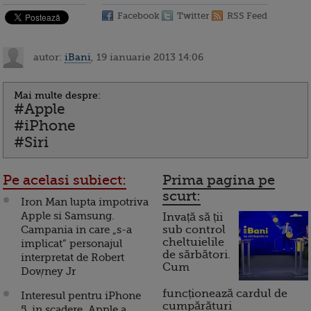
Facebook
Twitter
RSS Feed
autor:
iBani
, 19 ianuarie 2013 14:06
Mai multe despre:
#Apple
#iPhone
#Siri
Pe acelasi subiect:
Prima pagina pe
scurt:
Iron Man lupta impotriva
Apple si Samsung.
Invață să ții
Campania in care „s-a
sub control
cheltuielile
implicat” personajul
de sărbători.
interpretat de Robert
Cum
Downey Jr
funcționează cardul de
Interesul pentru iPhone
cumpărături
5, in scadere. Apple a