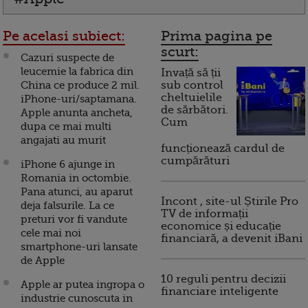
Pe acelasi subiect:
Prima pagina pe
scurt:
Cazuri suspecte de
leucemie la fabrica din
Invață să ții
China ce produce 2 mil.
sub control
cheltuielile
iPhone-uri/saptamana.
de sărbători.
Apple anunta ancheta,
Cum
dupa ce mai multi
angajati au murit
funcționează cardul de
cumpărături
iPhone 6 ajunge in
Romania in octombie.
Pana atunci, au aparut
Incont , site-ul Știrile Pro
deja falsurile. La ce
TV de informații
preturi vor fi vandute
economice și educație
cele mai noi
financiară, a devenit iBani
smartphone-uri lansate
de Apple
10 reguli pentru decizii
Apple ar putea ingropa o
financiare inteligente
industrie cunoscuta in