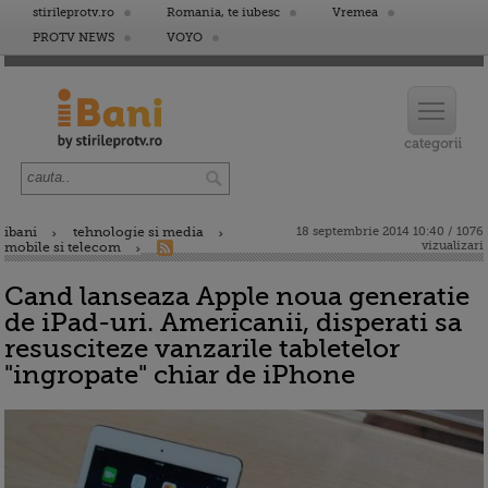
stirileprotv.ro
Romania, te iubesc
Vremea
PROTV NEWS
VOYO
ibani
tehnologie si media
18 septembrie 2014 10:40 / 1076
vizualizari
mobile si telecom
Cand lanseaza Apple noua generatie
de iPad-uri. Americanii, disperati sa
resusciteze vanzarile tabletelor
"ingropate" chiar de iPhone